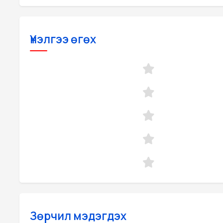
Үнэлгээ өгөх
Зөрчил мэдэгдэх