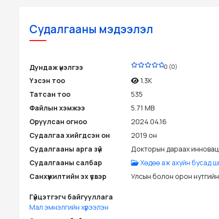
Судалгааны мэдээлэл
PDF
Дундаж үнэлгээ
0 (0)
Үзсэн тоо
1.3K
Татсан тоо
535
Файлын хэмжээ
5.71 MB
Оруулсан огноо
2024.04.16
Судалгаа хийгдсэн он
2019 он
Судалгааны арга зүй
Докторын дараах инновац
Судалгааны салбар
Хөдөө аж ахуйн бусад ш
Санхүүжилтийн эх үүсвэр
Улсын болон орон нутгийн
Гүйцэтгэгч байгууллага
Мал эмнэлгийн хүрээлэн