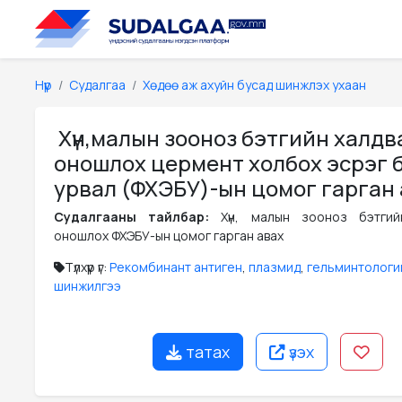
Нүүр
Судалгаа
Хөдөө аж ахуйн бусад шинжлэх ухаан
Хүн,малын зооноз бэтгийн халд
оношлох цермент холбох эсрэг 
урвал (ФХЭБУ)-ын цомог гарган
Судалгааны тайлбар:
Хүн, малын зооноз бэтгий
оношлох ФХЭБУ-ын цомог гарган авах
Түлхүүр үг:
Рекомбинант антиген
,
плазмид
,
гельминтологи
шинжилгээ
татах
үзэх