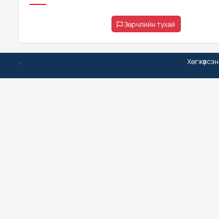
Зөрчлийн тухай
.
Хөгжүүлсэ