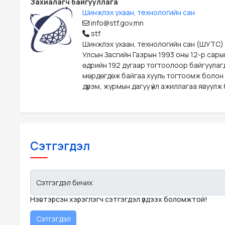
Захиалагч байгууллага
Шинжлэх ухаан, технологийн сан
info@stf.gov.mn
stf
Шинжлэх ухаан, технологийн сан (ШУТС)
Улсын Засгийн Газрын 1993 оны 12-р сары
өдрийн 192 дугаар тогтоолоор байгуулаг
мөрдөгдөж байгаа хууль тогтоомж болон
дүрэм, журмын дагуу үйл ажиллагаа явуулж 
Сэтгэгдэл
Сэтгэгдэл бичих
Нэвтэрсэн хэрэглэгч сэтгэгдэл үлдээх боломжтой!