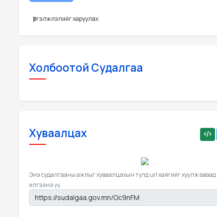
Үргэлжлэлийг харуулах
Холбоотой Судалгаа
Хуваалцах
Энэ судалгааны ажлыг хуваалцахын тулд url хаягийг хуулж аваад
илгээнэ үү.