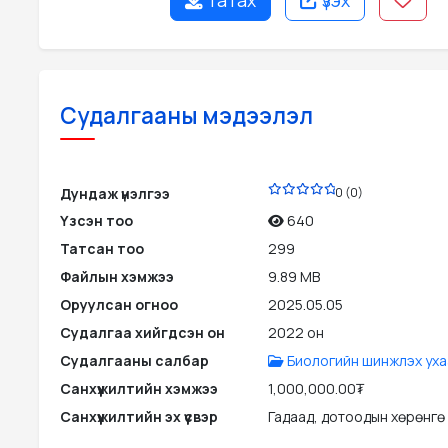
татах
үзэх
Судалгааны мэдээлэл
PDF
Дундаж үнэлгээ
0 (0)
Үзсэн тоо
640
Татсан тоо
299
Файлын хэмжээ
9.89 MB
Оруулсан огноо
2025.05.05
Судалгаа хийгдсэн он
2022 он
Судалгааны салбар
Биологийн шинжлэх уха
Санхүүжилтийн хэмжээ
1,000,000.00₮
Санхүүжилтийн эх үүсвэр
Гадаад, дотоодын хөрөнгө