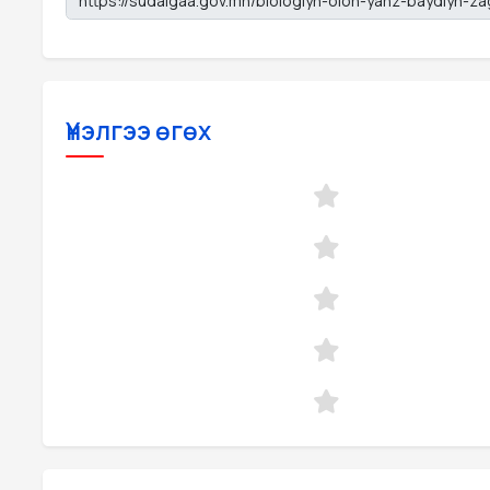
Үнэлгээ өгөх