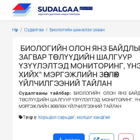
Нүүр
Судалгаа
Биологийн шинжлэх ухаан
БИОЛОГИЙН ОЛОН ЯНЗ БАЙДЛ
ЗАГВАР ТӨСЛҮҮДИЙН ШАЛГУУР
ҮЗҮҮЛЭЛТЭД МОНИТОРИНГ, ҮН
ХИЙХ” МЭРГЭЖЛИЙН ЗӨВЛӨХ
ҮЙЛЧИЛГЭЭНИЙ ТАЙЛАН
Судалгааны тайлбар:
БИОЛОГИЙН ОЛОН ЯНЗ БАЙД
ТӨСЛҮҮДИЙН ШАЛГУУР ҮЗҮҮЛЭЛТЭД МОНИТОРИНГ, ҮН
МЭРГЭЖЛИЙН ЗӨВЛӨХ ҮЙЛЧИЛГЭЭНИЙ ТАЙЛАН
Түлхүүр үг:
Хорьдол сарьдаг
,
молцог хандгай