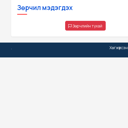
Зөрчил мэдэгдэх
Зөрчлийн тухай
.
Хөгжүүлсэ