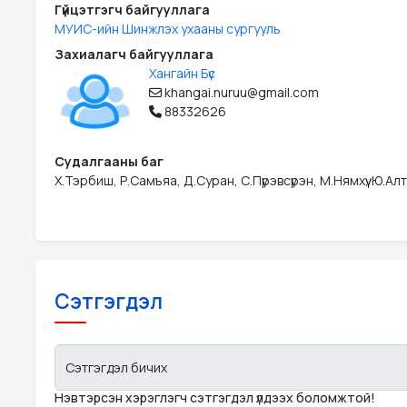
Гүйцэтгэгч байгууллага
МУИС-ийн Шинжлэх ухааны сургууль
Захиалагч байгууллага
Хангайн Бүс
khangai.nuruu@gmail.com
88332626
Судалгааны баг
Х.Тэрбиш, Р.Самъяа, Д.Суран, С.Пүрэвсүрэн, М.Нямхүү, Ю.А
Сэтгэгдэл
Сэтгэгдэл бичих
Нэвтэрсэн хэрэглэгч сэтгэгдэл үлдээх боломжтой!