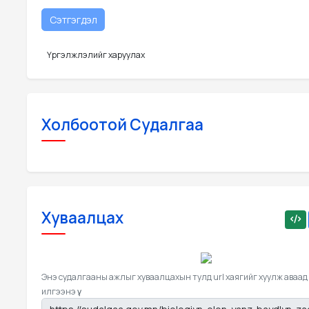
Үргэлжлэлийг харуулах
Холбоотой Судалгаа
Хуваалцах
Энэ судалгааны ажлыг хуваалцахын тулд url хаягийг хуулж аваад
илгээнэ үү.