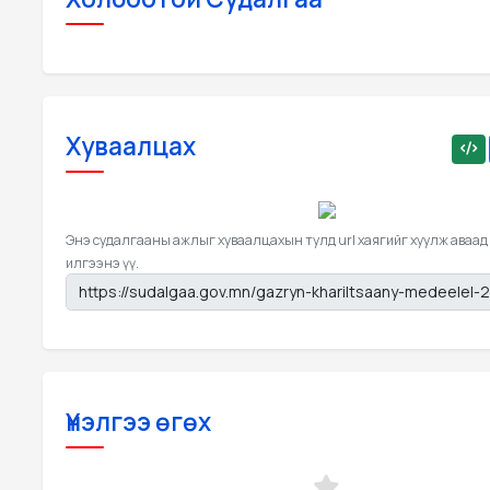
Хуваалцах
Энэ судалгааны ажлыг хуваалцахын тулд url хаягийг хуулж аваад
илгээнэ үү.
Үнэлгээ өгөх