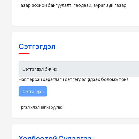
Газар зохион байгуулалт, геодези, зураг зүйн газар
Сэтгэгдэл
Сэтгэгдэл бичих
Нэвтэрсэн хэрэглэгч сэтгэгдэл үлдээх боломжтой!
Үргэлжлэлийг харуулах
Холбоотой Судалгаа