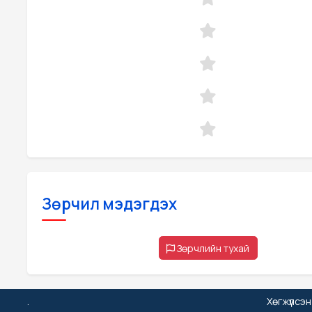
Зөрчил мэдэгдэх
Зөрчлийн тухай
.
Хөгжүүлсэ