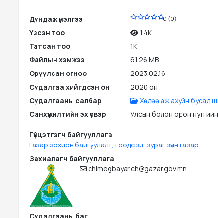
PDF
Дундаж үнэлгээ
0 (0)
Үзсэн тоо
1.4K
Татсан тоо
1K
Файлын хэмжээ
61.26 MB
Оруулсан огноо
2023.02.16
Судалгаа хийгдсэн он
2020 он
Судалгааны салбар
Хөдөө аж ахуйн бусад ш
Санхүүжилтийн эх үүсвэр
Улсын болон орон нутгийн
Гүйцэтгэгч байгууллага
Газар зохион байгуулалт, геодези, зураг зүйн газар
Захиалагч байгууллага
chimegbayar.ch@gazar.gov.mn
Судалгааны баг