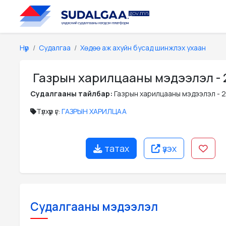
Нүүр
Судалгаа
Хөдөө аж ахуйн бусад шинжлэх ухаан
Газрын харилцааны мэдээлэл - 
Судалгааны тайлбар:
Газрын харилцааны мэдээлэл - 
Түлхүүр үг:
ГАЗРЫН ХАРИЛЦАА
татах
үзэх
Судалгааны мэдээлэл