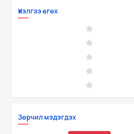
Үнэлгээ өгөх
Зөрчил мэдэгдэх