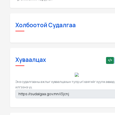
Холбоотой Судалгаа
Хуваалцах
Энэ судалгааны ажлыг хуваалцахын тулд url хаягийг хуулж аваад
илгээнэ үү.