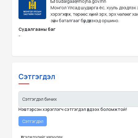
sudalgaa@mojha.gov.mn
Монгол Улсад шударга ёс, хууль дээдлэх
хэрэгжүүлж, төрөөс хүний эрх, эрх чөлөөг х
зүйн баталгааг бүрдүүлэхэд оршино.
Судалгааны баг
-
Сэтгэгдэл
Сэтгэгдэл бичих
Нэвтэрсэн хэрэглэгч сэтгэгдэл үлдээх боломжтой!
Үргэлжлэлийг харуулах