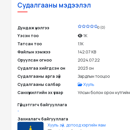
Судалгааны мэдээлэл
DOCX
Дундаж үнэлгээ
0 (0)
Үзсэн тоо
1K
Татсан тоо
1.1K
Файлын хэмжээ
142.07 KB
Оруулсан огноо
2024.07.22
Судалгаа хийгдсэн он
2023 он
Судалгааны арга зүй
Зардлын тооцоо
Судалгааны салбар
Хууль
Санхүүжилтийн эх үүсвэр
Улсын болон орон нутгийн
Гүйцэтгэгч байгууллага
-
Захиалагч байгууллага
Хууль зүй, дотоод хэргийн яам