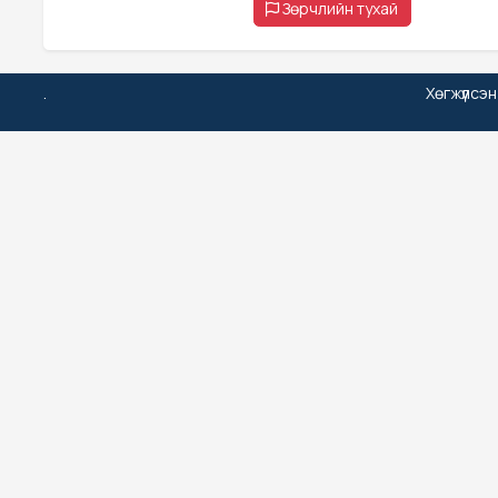
Зөрчлийн тухай
.
Хөгжүүлсэ