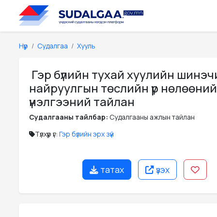
Нүүр
Судалгаа
Хууль
Гэр бүлийн тухай хуулийн шинэ
найруулгын төслийн үр нөлөөний
үнэлгээний тайлан
Судалгааны тайлбар:
Судалгааны ажлын тайлан
Түлхүүр үг:
Гэр бүлийн эрх зүй
татах
үзэх