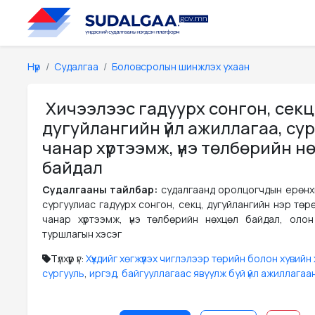
Нүүр
Судалгаа
Боловсролын шинжлэх ухаан
Хичээлээс гадуурх сонгон, секц
дугуйлангийн үйл ажиллагаа, су
чанар хүртээмж, үнэ төлбөрийн н
байдал
Судалгааны тайлбар:
судалгаанд оролцогчдын ерөнх
сургуулиас гадуурх сонгон, секц, дугуйлангийн нэр төр
чанар хүртээмж, үнэ төлбөрийн нөхцөл байдал, оло
туршлагын хэсэг
Түлхүүр үг:
Хүүхдийг хөгжүүлэх чиглэлээр төрийн болон хувий
сургууль
,
иргэд
,
байгууллагаас явуулж буй үйл ажиллагаа