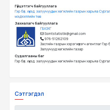
Гүйцэтгэгч байгууллага
Гэр бүл, хүүхэд, залуучуудын хөгжлийн газрын харьяа Сурга
мэдээллийн төв
Захиалагч байгууллага
ГБХЗХГ
Ssmtstatistik@gmail.com
976-51262109
Засгийн газрын хэрэгжүүлэгч агентлаг Гэр бүл
Залуучууд хөгжлийн газар
Судалгааны баг
Гэр бүл, хүүхэд, залуучуудын хөгжлийн газрын харьяа Сур
Сэтгэгдэл