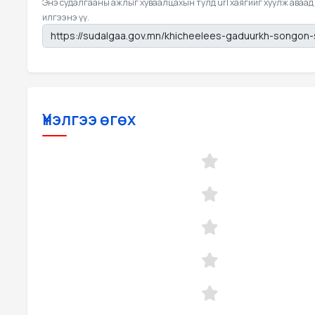
Энэ судалгааны ажлыг хуваалцахын тулд url хаягийг хуулж аваад
илгээнэ үү.
Үнэлгээ өгөх