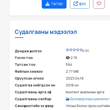
татах
үзэх
Судалгааны мэдээлэл
PDF
Дундаж үнэлгээ
0 (0)
Үзсэн тоо
2.7K
Татсан тоо
594
Файлын хэмжээ
2.77 MB
Оруулсан огноо
2023.04.19
Судалгаа хийгдсэн он
2018 он
Судалгааны арга зүй
Контент анализын арга
Судалгааны салбар
Боловсролын шинжлэх 
Санхүүжилтийн эх үүсвэр
Улсын болон орон нутгийн