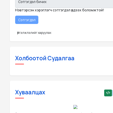
Сэтгэгдэл бичих
Нэвтэрсэн хэрэглэгч сэтгэгдэл үлдээх боломжтой!
Үргэлжлэлийг харуулах
Холбоотой Судалгаа
Хуваалцах