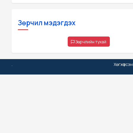
Зөрчил мэдэгдэх
Зөрчлийн тухай
.
Хөгжүүлсэ