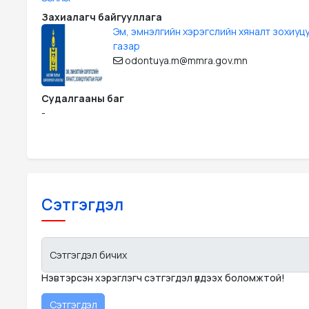
Захиалагч байгууллага
Эм, эмнэлгийн хэрэгслийн хяналт зохиуц
газар
odontuya.m@mmra.gov.mn
Судалгааны баг
-
Сэтгэгдэл
Сэтгэгдэл бичих
Нэвтэрсэн хэрэглэгч сэтгэгдэл үлдээх боломжтой!