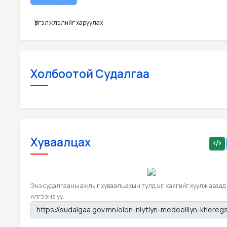
Үргэлжлэлийг харуулах
Холбоотой Судалгаа
Хуваалцах
Энэ судалгааны ажлыг хуваалцахын тулд url хаягийг хуулж аваад
илгээнэ үү.