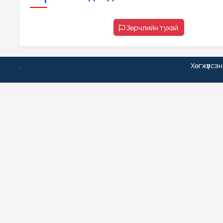
Зөрчлийн тухай
.
Хөгжүүлсэ