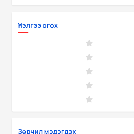
Үнэлгээ өгөх
Зөрчил мэдэгдэх