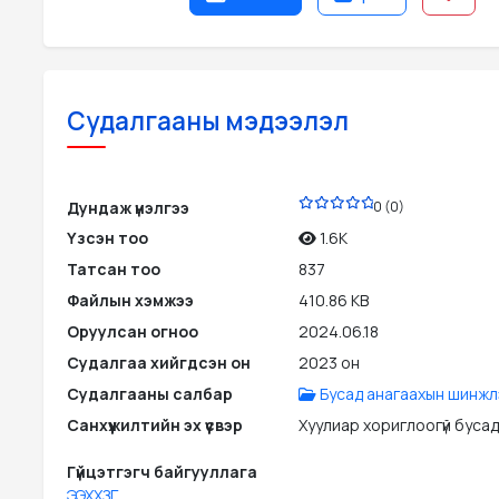
Судалгааны мэдээлэл
PDF
Дундаж үнэлгээ
0 (0)
Үзсэн тоо
1.6K
Татсан тоо
837
Файлын хэмжээ
410.86 KB
Оруулсан огноо
2024.06.18
Судалгаа хийгдсэн он
2023 он
Судалгааны салбар
Бусад анагаахын шинжл
Санхүүжилтийн эх үүсвэр
Хуулиар хориглоогүй бусад э
Гүйцэтгэгч байгууллага
ЭЭХХЗГ