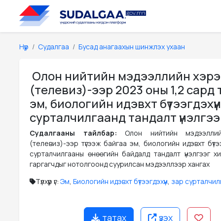
Нүүр
Судалгаа
Бусад анагаахын шинжлэх ухаан
Олон нийтийн мэдээллийн хэрэ
(телевиз)-ээр 2023 оны 1,2 сард 
эм, биологийн идэвхт бүтээгдэхүү
сурталчилгаанд тандалт үнэлгээ
Судалгааны тайлбар:
Олон нийтийн мэдээлли
(телевиз)-ээр түгээж байгаа эм, биологийн идэвхт бүтээ
сурталчилгааны өнөөгийн байдалд тандалт үнэлгээг х
гаргагчдыг нотолгоонд суурилсан мэдээллээр хангах
Түлхүүр үг:
Эм
,
Биологийн идэвхт бүтээгдэхүүн
,
зар сурталчил
татах
үзэх