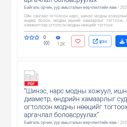
Байгаль орчин, уур амьсгалын өөрчлөлтийн яам
/ 202
Ойн сангаас огтолсон нарс, шинэс модны хожуулын
өндөр болон, модны ишний хамаарлыг тогтоож, хожуулын
хэмжилтээр огтолсон модны нөөцийг тогтоох
0
үзэх
(0)
1.2K
“Шинэс, нарс модны хожуул, иш
диаметр, өндрийн хамаарлыг су
огтолсон модны нөөцийг тогтоо
аргачлал боловсруулах”
Байгаль орчин, уур амьсгалын өөрчлөлтийн яам
/ 202