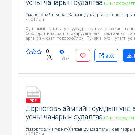
усны чанарын судалгаа
(Онцлох судалг
Умард говийн гүвээт-Халхын дундад талын сав газрын
/ 2017 он
Хүн амын ундны ус уухад аюулгүй эсэхийг шалгах, Х
бохирдол илэрвэл анхааруулга өгч, хамгаалах, цэ
арга хэмжээг тодорхойлох, Тухайн бүс нутагт усны чанарт
байгаль, хүний үйл ажиллагаа хэрхэн нөлөөлж байгаа
Цаашид эрүүл ахуйн хяналт тавих үндэслэл болгох юм
0
үзэх
(0)
767
Дорноговь аймгийн сумдын унд 
усны чанарын судалгаа
(Онцлох судалг
Умард говийн гүвээт-Халхын дундад талын сав газрын
/ 2017 он