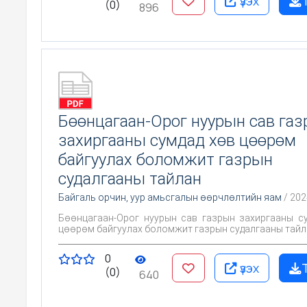
үзэх
(0)
896
Бөөнцагаан-Орог нуурын сав га
захиргааны сумдад хөв цөөрөм
байгуулах боломжит газрын
судалгааны тайлан
Байгаль орчин, уур амьсгалын өөрчлөлтийн яам
/ 202
Бөөнцагаан-Орог нуурын сав газрын захиргааны с
цөөрөм байгуулах боломжит газрын судалгааны тайл
0
үзэх
(0)
640