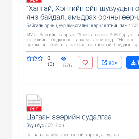
“Хангай, Хэнтийн ойн шувуудын 
янз байдал, амьдрах орчны өөрч
Байгаль орчин, уур амьсгалын өөрчлөлтийн яам
/ 202
МУ-н Засгийн газрын “Алсын хараа 2050”-д урт 
хөгжлийн бодлогын эрхэм зорилгод “Ногоон 
эрхэмлэн, байгаль орчныг тогтвортой байдлыг эр
мөн “Бүс нутгийн эдийн засгийн интеграцид нэгдсэн,
нутагшил, суурьшлын тогтвортой тогтолцоотой, 
0
чадвартай улс доторх бүсүүдийг хөгжүүлнэ” гэж
үзэх
(0)
чиглэл болгон байгаль хүрээлэн буй орчин хүрээлэн 
576
нэгдмэл, тэнцвэрт байдал, биологийн олон янз
тогтвортой байдлыг хангахад хувь нэмэр оруулах
хүрээнд судалгааны ажлын үр дүнг зориулсан.
Цагаан зээрийн судалгаа
Зүүн бүс
/ 2012 он
Цагаан зээрийн тоо толгой, тархацыг судлах