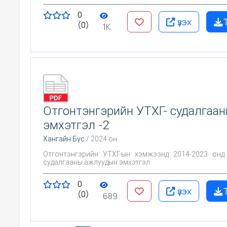
0
үзэх
(0)
1K
Отгонтэнгэрийн УТХГ- судалгаа
эмхэтгэл -2
Хангайн Бүс
/ 2024 он
Отгонтэнгэрийн УТХГ-ын хэмжээнд 2014-2023 онд
судалгааны ажлуудын эмхэтгэл
0
үзэх
(0)
689