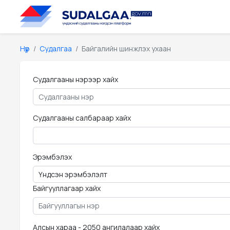
Нүүр
Судалгаа
Байгалийн шинжлэх ухаан
Судалгааны нэрээр хайх
Судалгааны салбараар хайх
Эрэмбэлэх
Байгууллагаар хайх
Алсын хараа - 2050 ангилалаар хайх