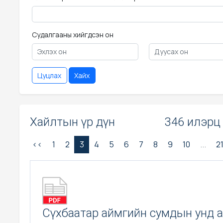
Судалгааны хийгдсэн он
Цуцлах
Хайх
Хайлтын үр дүн
346 илэрц
<<
1
2
3
4
5
6
7
8
9
10
...
2
Сүхбаатар аймгийн сумдын унд 