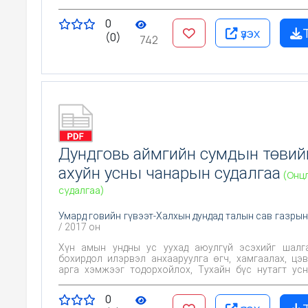
байгаль, хүний үйл ажиллагаа хэрхэн нөлөөлж байгаа
Цаашид эрүүл ахуйн хяналт тавих үндэслэл болгох юм
0
үзэх
(0)
742
Дундговь аймгийн сумдын төвий
ахуйн усны чанарын судалгаа
(Онц
судалгаа)
Умард говийн гүвээт-Халхын дундад талын сав газрын
/ 2017 он
Хүн амын ундны ус уухад аюулгүй эсэхийг шалгах, Х
бохирдол илэрвэл анхааруулга өгч, хамгаалах, цэ
арга хэмжээг тодорхойлох, Тухайн бүс нутагт усны чанарт
байгаль, хүний үйл ажиллагаа хэрхэн нөлөөлж байгаа
Цаашид эрүүл ахуйн хяналт тавих үндэслэл болгох юм
0