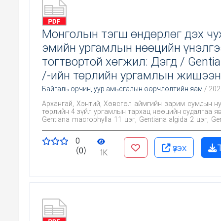
Монголын тэгш өндөрлөг дэх чу
эмийн ургамлын нөөцийн үнэлгэ
тогтвортой хөгжил: Дэгд / Gentia
/-ийн төрлийн ургамлын жишээн
Байгаль орчин, уур амьсгалын өөрчлөлтийн яам
/ 202
Архангай, Хэнтий, Хөвсгөл аймгийн зарим сумдын ну
төрлийн 4 зүйл ургамлын тархац нөөцийн судалгаа я
Gentiana macrophylla 11 цэг, Gentiana algida 2 цэг, Ge
barbata 6 цэг, Gentiana decumbens 10 цэг нийт 29 цэг
тэмдэглэсэн. Байгалийн бүлгэмдэлд Дэгд төрлий
0
өндөр уул болон ойт хээрийн бүслүүрт шинэсэн
үзэх
(0)
шинэсэн ой тэдгээрийн зах хусан төгөл, эргийн болон
1K
нугат энгэр, нугархаг хажуу, гол, горхийн эргээр у
бодгалийн тоо нэгж талбайд 1-2ш, Цагаан дэгдийн га
хэсгийн гарц дунджаар 10.8 г/м2, Том навчит дэгд 9
Хэвтээ дэгд 7.74 г/м2, Сормууст дэгдхэй 2.1г/м2 байн
дэх бодгалийн тоо хэт цөөн байгаа нь судалгаа
газруудад үйлдвэрлэлийн нөөцгүйг илтгэж байна.