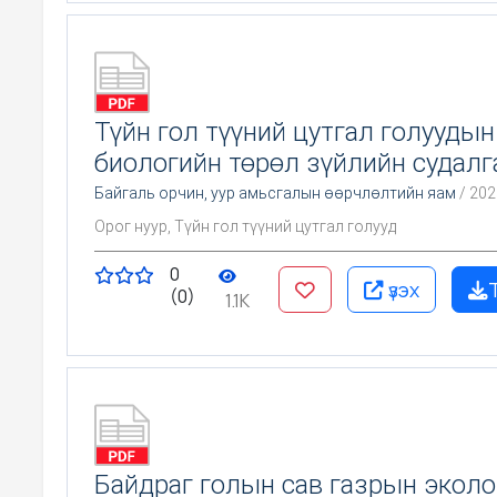
Түйн гол түүний цутгал голуудын
биологийн төрөл зүйлийн судалг
Байгаль орчин, уур амьсгалын өөрчлөлтийн яам
/ 202
Орог нуур, Түйн гол түүний цутгал голууд
0
үзэх
(0)
1.1K
Байдраг голын сав газрын эколо