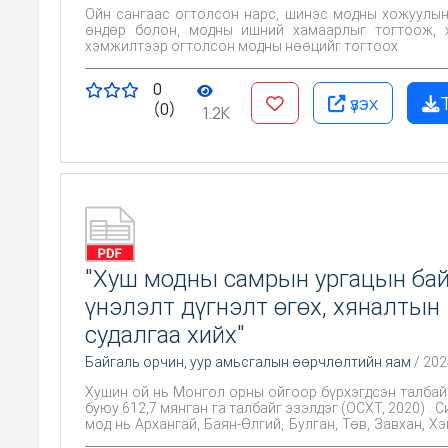
Ойн сангаас огтолсон нарс, шинэс модны хожуулын
өндөр болон, модны ишний хамаарлыг тогтоож, хожуулын
хэмжилтээр огтолсон модны нөөцийг тогтоох
0
үзэх
(0)
1.2K
"Хуш модны самрын ургацын ба
үнэлэлт дүгнэлт өгөх, хяналтын
судалгаа хийх"
Байгаль орчин, уур амьсгалын өөрчлөлтийн яам
/ 202
Хушин ой нь Монгол орны ойгоор бүрхэгдсэн талбайн
буюу 612,7 мянган га талбайг эзэлдэг (ОСХТ, 2020) . 
мод нь Архангай, Баян-Өлгий, Булган, Төв, Завхан, Хэ
Сэлэнгэ, Өвөрхангай, Хөвсгөл зэрэг 10 аймгийн