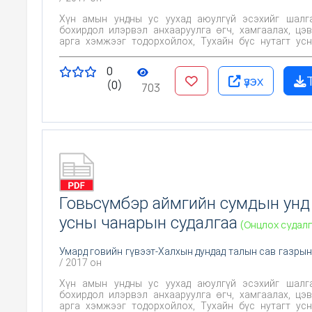
Хүн амын ундны ус уухад аюулгүй эсэхийг шалгах, Х
бохирдол илэрвэл анхааруулга өгч, хамгаалах, цэ
арга хэмжээг тодорхойлох, Тухайн бүс нутагт усны чанарт
байгаль, хүний үйл ажиллагаа хэрхэн нөлөөлж байгаа
Цаашид эрүүл ахуйн хяналт тавих үндэслэл болгох юм
0
үзэх
(0)
703
Говьсүмбэр аймгийн сумдын унд
усны чанарын судалгаа
(Онцлох судалг
Умард говийн гүвээт-Халхын дундад талын сав газрын
/ 2017 он
Хүн амын ундны ус уухад аюулгүй эсэхийг шалгах, Х
бохирдол илэрвэл анхааруулга өгч, хамгаалах, цэ
арга хэмжээг тодорхойлох, Тухайн бүс нутагт усны чанарт