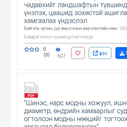
чадавхийг ландшафтын түвшинд
үнэлэх, цаашид зохистой ашигла
хамгаалах үндэслэл
Байгаль орчин, уур амьсгалын өөрчлөлтийн яам
/ 202
Байдраг болон түүний цутгал голууд
0
үзэх
(0)
607
“Шинэс, нарс модны хожуул, иш
диаметр, өндрийн хамаарлыг су
огтолсон модны нөөцийг тогтоо
аргачлал боловсруулах”