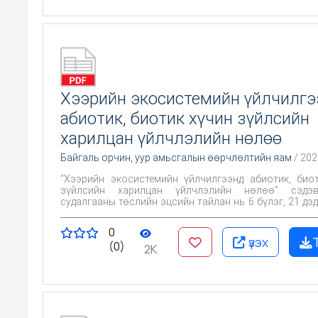
Хээрийн экосистемийн үйлчилгэ
абиотик, биотик хүчин зүйлсийн
харилцан үйлчлэлийн нөлөө
Байгаль орчин, уур амьсгалын өөрчлөлтийн яам
/ 202
“Хээрийн экосистемийн үйлчилгээнд абиотик, био
зүйлсийн харилцан үйлчлэлийн нөлөө” сэдэ
судалгааны төслийн эцсийн тайлан нь 6 бүлэг, 21 дэд
хүснэгт, 40 зурагтай, эшилсэн бүтээл 174, болон ха
бүрдсэн нийт 112 хуудастай.
0
үзэх
(0)
2K