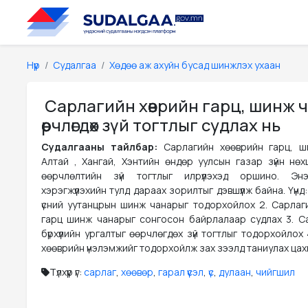
Нүүр
Судалгаа
Хөдөө аж ахуйн бусад шинжлэх ухаан
Сарлагийн хөөврийн гарц, шинж 
өөрчлөгдөх зүй тогтлыг судлах нь
Судалгааны тайлбар:
Сарлагийн хөөврийн гарц, 
Алтай , Хангай, Хэнтийн өндөр уулсын газар зүйн нөх
өөрчлөлтийн зүй тогтлыг илрүүлэхэд оршино. Энэх
хэрэгжүүлэхийн тулд дараах зорилтыг дэвшүүлж байна. Үүнд
үсний уутанцрын шинж чанарыг тодорхойлох 2. Сарлаг
гарц шинж чанарыг сонгосон байрлалаар судлах 3. Са
бүрхүүлийн ургалтыг өөрчлөгдөх зүй тогтлыг тодорхойлох
хөөврийн үнэлэмжийг тодорхойлж зах зээлд таниулах цахим
Түлхүүр үг:
сарлаг
,
хөөвөр
,
гарал үүсэл
,
үс
,
дулаан
,
чийгшил