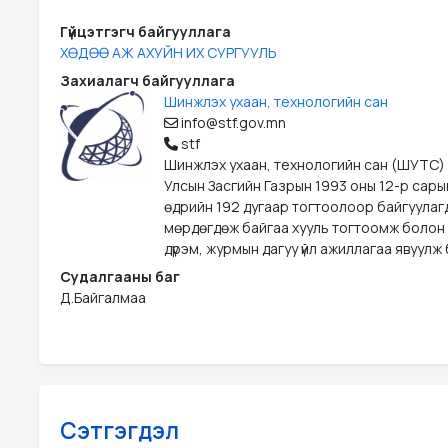
Гүйцэтгэгч байгууллага
ХӨДӨӨ АЖ АХУЙН ИХ СУРГУУЛЬ
Захиалагч байгууллага
Шинжлэх ухаан, технологийн сан
info@stf.gov.mn
stf
Шинжлэх ухаан, технологийн сан (ШУТС)
Улсын Засгийн Газрын 1993 оны 12-р сары
өдрийн 192 дугаар тогтоолоор байгуулаг
мөрдөгдөж байгаа хууль тогтоомж болон
дүрэм, журмын дагуу үйл ажиллагаа явуулж 
Судалгааны баг
Д.Байгалмаа
Сэтгэгдэл