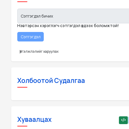
Сэтгэгдэл бичих
Нэвтэрсэн хэрэглэгч сэтгэгдэл үлдээх боломжтой!
Үргэлжлэлийг харуулах
Холбоотой Судалгаа
Хуваалцах