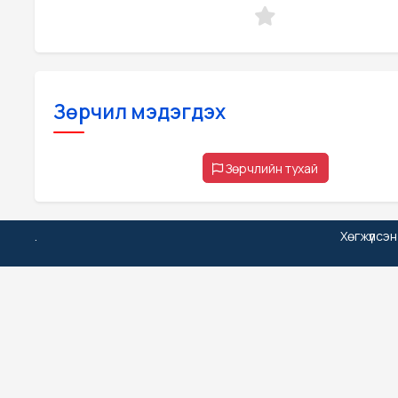
Зөрчил мэдэгдэх
Зөрчлийн тухай
.
Хөгжүүлсэ