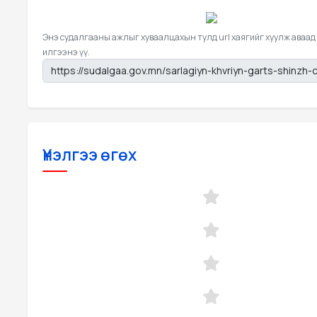
Энэ судалгааны ажлыг хуваалцахын тулд url хаягийг хуулж аваад
илгээнэ үү.
Үнэлгээ өгөх