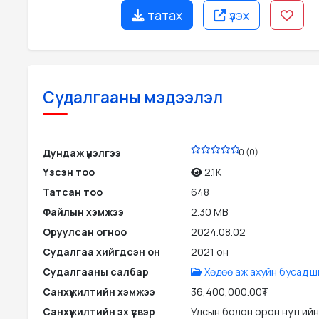
татах
үзэх
Судалгааны мэдээлэл
PDF
Дундаж үнэлгээ
0 (0)
Үзсэн тоо
2.1K
Татсан тоо
648
Файлын хэмжээ
2.30 MB
Оруулсан огноо
2024.08.02
Судалгаа хийгдсэн он
2021 он
Судалгааны салбар
Хөдөө аж ахуйн бусад ш
Санхүүжилтийн хэмжээ
36,400,000.00₮
Санхүүжилтийн эх үүсвэр
Улсын болон орон нутгийн