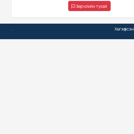
Зөрчлийн тухай
.
Хөгжүүлсэ