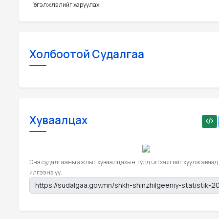
Үргэлжлэлийг харуулах
Холбоотой Судалгаа
Хуваалцах
Энэ судалгааны ажлыг хуваалцахын тулд url хаягийг хуулж аваад
илгээнэ үү.