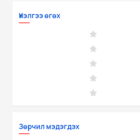
Үнэлгээ өгөх
Зөрчил мэдэгдэх