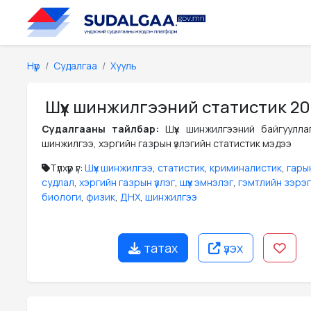
Нүүр
Судалгаа
Хууль
Шүүх шинжилгээний статистик 20
Судалгааны тайлбар:
Шүүх шинжилгээний байгуулла
шинжилгээ, хэргийн газрын үзлэгийн статистик мэдээ
Түлхүүр үг:
Шүүх шинжилгээ
,
статистик
,
криминалистик
,
гары
судлал
,
хэргийн газрын үзлэг
,
шүүх эмнэлэг
,
гэмтлийн зэрэг
биологи
,
физик
,
ДНХ
,
шинжилгээ
татах
үзэх