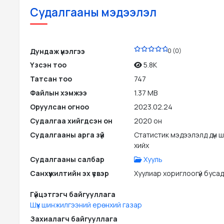
Судалгааны мэдээлэл
PDF
Дундаж үнэлгээ
0 (0)
Үзсэн тоо
5.8K
Татсан тоо
747
Файлын хэмжээ
1.37 MB
Оруулсан огноо
2023.02.24
Судалгаа хийгдсэн он
2020 он
Судалгааны арга зүй
Статистик мэдээлэлд дүн 
хийх
Судалгааны салбар
Хууль
Санхүүжилтийн эх үүсвэр
Хуулиар хориглоогүй бусад э
Гүйцэтгэгч байгууллага
Шүүх шинжилгээний ерөнхий газар
Захиалагч байгууллага