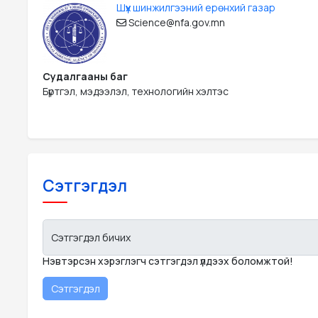
Шүүх шинжилгээний ерөнхий газар
Science@nfa.gov.mn
Судалгааны баг
Бүртгэл, мэдээлэл, технологийн хэлтэс
Сэтгэгдэл
Сэтгэгдэл бичих
Нэвтэрсэн хэрэглэгч сэтгэгдэл үлдээх боломжтой!