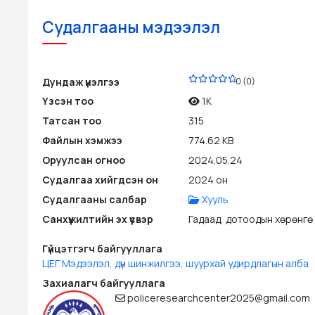
Судалгааны мэдээлэл
PDF
Дундаж үнэлгээ
0 (0)
Үзсэн тоо
1K
Татсан тоо
315
Файлын хэмжээ
774.62 KB
Оруулсан огноо
2024.05.24
Судалгаа хийгдсэн он
2024 он
Судалгааны салбар
Хууль
Санхүүжилтийн эх үүсвэр
Гадаад, дотоодын хөрөнгө
Гүйцэтгэгч байгууллага
ЦЕГ Мэдээлэл, дүн шинжилгээ, шуурхай удирдлагын алба
Захиалагч байгууллага
policeresearchcenter2025@gmail.com