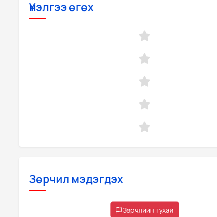
Үнэлгээ өгөх
Зөрчил мэдэгдэх
Зөрчлийн тухай