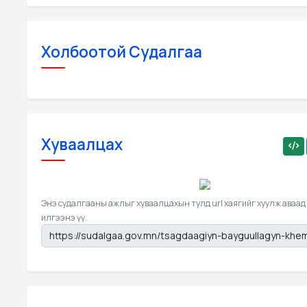
Холбоотой Судалгаа
Хуваалцах
Энэ судалгааны ажлыг хуваалцахын тулд url хаягийг хуулж аваад
илгээнэ үү.