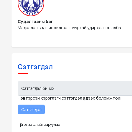
Судалгааны баг
Мэдээлэл, дүн шинжилгээ, шуурхай удирдлагын алба
Сэтгэгдэл
Сэтгэгдэл бичих
Нэвтэрсэн хэрэглэгч сэтгэгдэл үлдээх боломжтой!
Үргэлжлэлийг харуулах