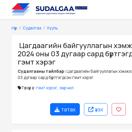
Нүүр
Судалгаа
Хууль
Цагдаагийн байгууллагын хэм
2024 оны 03 дугаар сард бүртгэг
гэмт хэрэг
Судалгааны тайлбар:
Цагдаагийн байгууллагын хэмжэ
03 дугаар сард бүртгэгдсэн гэмт хэрэг
Түлхүүр үг:
гэмт хэрэг
,
зөрчил
татах
үзэх