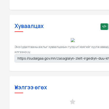
Хуваалцах
Энэ судалгааны ажлыг хуваалцахын тулд url хаягийг хуулж аваад
илгээнэ үү.
Үнэлгээ өгөх