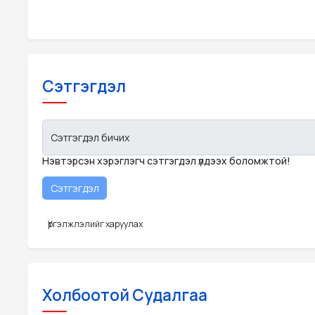
Сэтгэгдэл
Сэтгэгдэл бичих
Нэвтэрсэн хэрэглэгч сэтгэгдэл үлдээх боломжтой!
Үргэлжлэлийг харуулах
Холбоотой Судалгаа