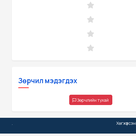
Зөрчил мэдэгдэх
Зөрчлийн тухай
.
Хөгжүүлсэ