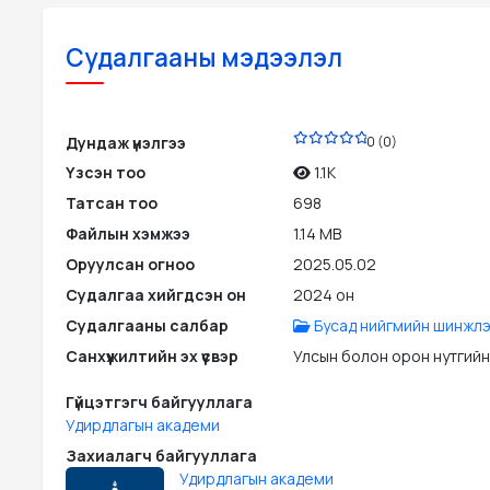
Судалгааны мэдээлэл
PDF
Дундаж үнэлгээ
0 (0)
Үзсэн тоо
1.1K
Татсан тоо
698
Файлын хэмжээ
1.14 MB
Оруулсан огноо
2025.05.02
Судалгаа хийгдсэн он
2024 он
Судалгааны салбар
Бусад нийгмийн шинжлэ
Санхүүжилтийн эх үүсвэр
Улсын болон орон нутгийн
Гүйцэтгэгч байгууллага
Удирдлагын академи
Захиалагч байгууллага
Удирдлагын академи