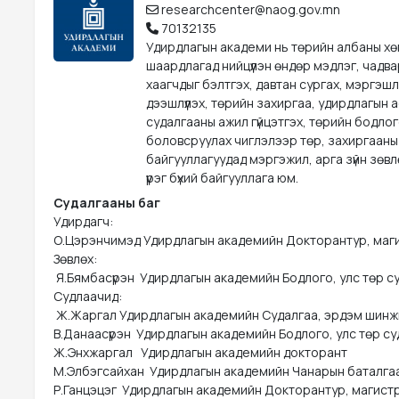
researchcenter@naog.gov.mn
70132135
Удирдлагын академи нь төрийн албаны х
шаардлагад нийцүүлэн өндөр мэдлэг, чадва
хаагчдыг бэлтгэх, давтан сургах, мэргэшл
дээшлүүлэх, төрийн захиргаа, удирдлагын 
судалгааны ажил гүйцэтгэх, төрийн бодло
боловсруулах чиглэлээр төр, захиргааны
байгууллагуудад мэргэжил, арга зүйн зөвл
үүрэг бүхий байгууллага юм.
Судалгааны баг
Удирдагч:

О.Цэрэнчимэд Удирдлагын академийн Докторантур, маги
Зөвлөх:

 Я.Бямбасүрэн  Удирдлагын академийн Бодлого, улс төр 
Судлаачид:

 Ж.Жаргал Удирдлагын академийн Судалгаа, эрдэм шинжи
В.Данаасүрэн  Удирдлагын академийн Бодлого, улс төр с
Ж.Энхжаргал   Удирдлагын академийн докторант

М.Элбэгсайхан  Удирдлагын академийн Чанарын баталгаа
Р.Ганцэцэг  Удирдлагын академийн Докторантур, магист