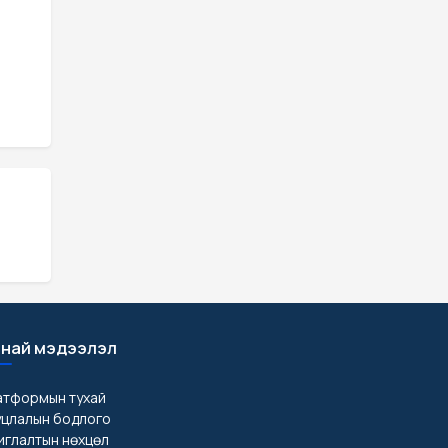
най мэдээлэл
атформын тухай
уцлалын бодлого
глалтын нөхцөл