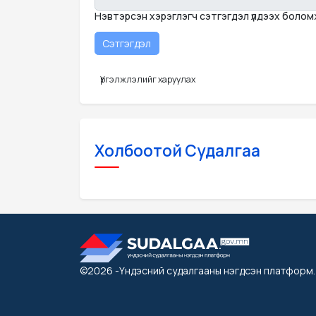
Нэвтэрсэн хэрэглэгч сэтгэгдэл үлдээх боло
Үргэлжлэлийг харуулах
Холбоотой Судалгаа
©2026
-Үндэсний судалгааны нэгдсэн платформ
.