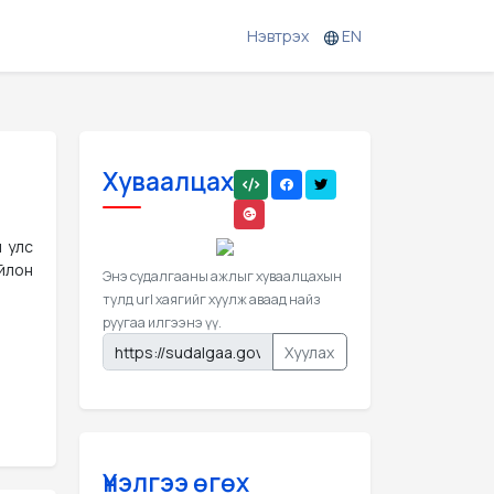
Нэвтрэх
EN
Хуваалцах
й улс
йлон
Энэ судалгааны ажлыг хуваалцахын
тулд url хаягийг хуулж аваад найз
руугаа илгээнэ үү.
Хуулах
Үнэлгээ өгөх