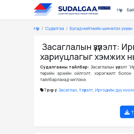
Нүүр
Бай
Нүүр
Судалгаа
Бусад нийгмийн шинжлэх ухаан
Засаглалын үзүүлэлт: И
хариуцлагыг хэмжих н
Судалгааны тайлбар:
Засаглалын үзүүлэлт 
төрийн эрхийн ойлголт, хэрэгжилт болон
тайлбарлахад чиглэнэ.
Түлхүүр үг:
Засаглал
,
Үзүүлэлт
,
Иргэдийн дуу хоол
т