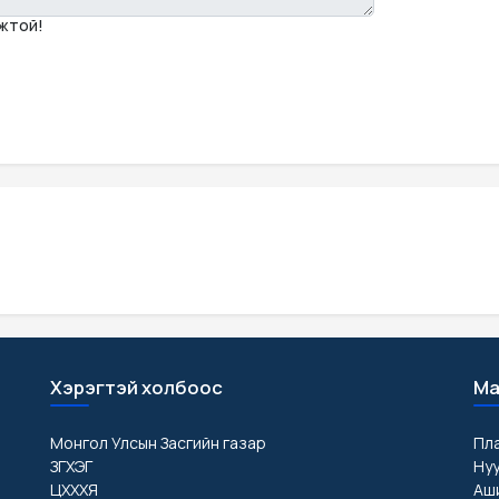
мжтой!
Хэрэгтэй холбоос
Ма
Монгол Улсын Засгийн газар
Пл
ЗГХЭГ
Ну
ЦХХХЯ
Аши