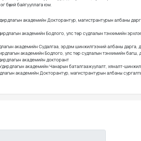
үрэг бүхий байгууллага юм.
дирдлагын академийн Докторантур, магистрантурын албаны дарга
Удирдлагын академийн Бодлого, улс төр судлалын тэнхимийн эрхлэ
лагын академийн Судалгаа, эрдэм шинжилгээний албаны дарга, до
дирдлагын академийн Бодлого, улс төр судлалын тэнхимийн багш, 
дирдлагын академийн докторант

Удирдлагын академийн Чанарын баталгаажуулалт, хяналт-шинжилг
ирдлагын академийн Докторантур, магистрантурын албаны сургалт