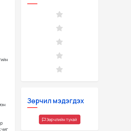
гийн
Зөрчил мэдэгдэх
лэн
Зөрчлийн тухай
эр
 чиг