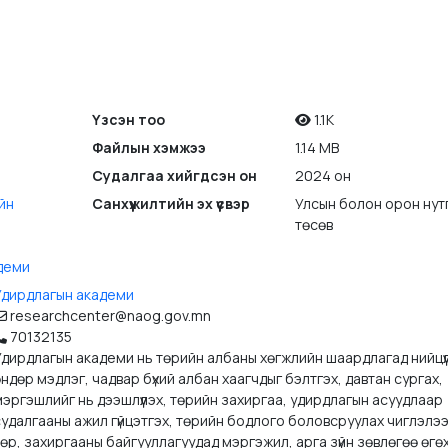
Үзсэн тоо
1.1K
Файлын хэмжээ
1.14 MB
Судалгаа хийгдсэн он
2024 он
йн
Санхүүжилтийн эх үүсвэр
Улсын болон орон нут
төсөв
деми
Удирдлагын академи
researchcenter@naog.gov.mn
70132135
Удирдлагын академи нь төрийн албаны хөгжлийн шаардлагад нийцүү
ндөр мэдлэг, чадвар бүхий албан хаагчдыг бэлтгэх, давтан сургах,
эргэшлийг нь дээшлүүлэх, төрийн захиргаа, удирдлагын асуудлаар
судалгааны ажил гүйцэтгэх, төрийн бодлого боловсруулах чиглэлэ
өр, захиргааны байгууллагуудад мэргэжил, арга зүйн зөвлөгөө өгөх