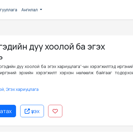
гууллага
Ангилал
ргэдийн дуу хоолой ба эгэх
ь
“Иргэдийн дуу хоолой ба эгэх хариуцлага”-ын хэрэгжилтэд иргэни
 иргэний эрхийн хэрэгжилт хэрхэн нөлөөлж байгааг тодорхо
ой
,
Эгэх хариуцлага
атах
үзэх