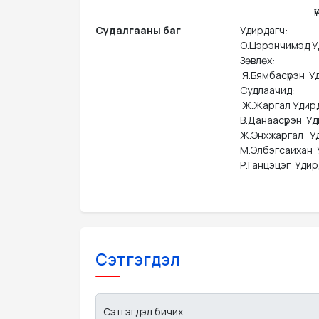
ү
Судалгааны баг
Удирдагч:

О.Цэрэнчимэд У
Зөвлөх:

 Я.Бямбасүрэн  
Судлаачид:

 Ж.Жаргал Удирд
В.Данаасүрэн  У
Ж.Энхжаргал   У
М.Элбэгсайхан  
Р.Ганцэцэг  Уд
Сэтгэгдэл
Сэтгэгдэл бичих