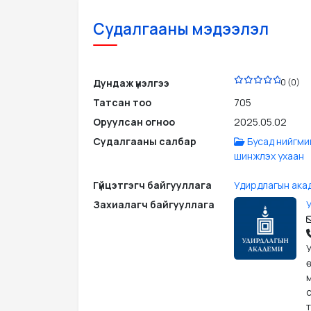
Судалгааны мэдээлэл
PDF
Дундаж үнэлгээ
0 (0)
Татсан тоо
705
Оруулсан огноо
2025.05.02
Судалгааны салбар
Бусад нийгми
шинжлэх ухаан
Гүйцэтгэгч байгууллага
Удирдлагын ака
Захиалагч байгууллага
ө
м
т