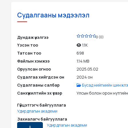
Судалгааны мэдээлэл
PDF
Дундаж үнэлгээ
0 (0)
Үзсэн тоо
1.1K
Татсан тоо
698
Файлын хэмжээ
1.14 MB
Оруулсан огноо
2025.05.02
Судалгаа хийгдсэн он
2024 он
Судалгааны салбар
Бусад нийгмийн шинжлэ
Санхүүжилтийн эх үүсвэр
Улсын болон орон нутгийн
Гүйцэтгэгч байгууллага
Удирдлагын академи
Захиалагч байгууллага
Удирдлагын академи