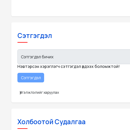
Сэтгэгдэл
Сэтгэгдэл бичих
Нэвтэрсэн хэрэглэгч сэтгэгдэл үлдээх боломжтой!
Үргэлжлэлийг харуулах
Холбоотой Судалгаа