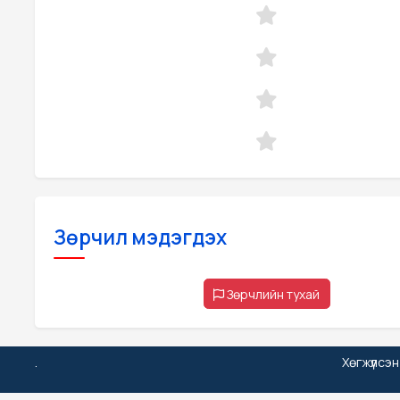
Зөрчил мэдэгдэх
Зөрчлийн тухай
.
Хөгжүүлсэ