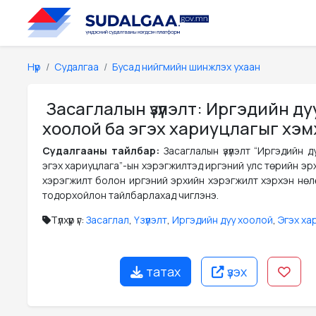
Нүүр
Судалгаа
Бусад нийгмийн шинжлэх ухаан
Засаглалын үзүүлэлт: Иргэдийн ду
хоолой ба эгэх хариуцлагыг хэм
Судалгааны тайлбар:
Засаглалын үзүүлэлт “Иргэдийн 
эгэх хариуцлага”-ын хэрэгжилтэд иргэний улс төрийн эр
хэрэгжилт болон иргэний эрхийн хэрэгжилт хэрхэн нөл
тодорхойлон тайлбарлахад чиглэнэ.
Түлхүүр үг:
Засаглал
,
Үзүүлэлт
,
Иргэдийн дуу хоолой
,
Эгэх ха
татах
үзэх