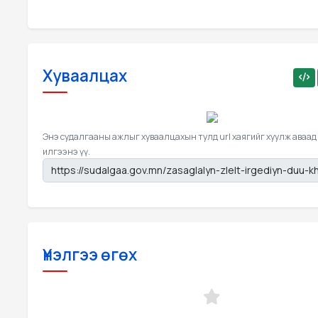
Хуваалцах
Энэ судалгааны ажлыг хуваалцахын тулд url хаягийг хуулж аваад
илгээнэ үү.
Үнэлгээ өгөх