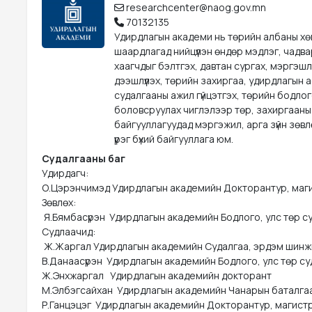
researchcenter@naog.gov.mn
70132135
Удирдлагын академи нь төрийн албаны х
шаардлагад нийцүүлэн өндөр мэдлэг, чадва
хаагчдыг бэлтгэх, давтан сургах, мэргэшл
дээшлүүлэх, төрийн захиргаа, удирдлагын 
судалгааны ажил гүйцэтгэх, төрийн бодло
боловсруулах чиглэлээр төр, захиргааны
байгууллагуудад мэргэжил, арга зүйн зөвл
үүрэг бүхий байгууллага юм.
Судалгааны баг
Удирдагч:

О.Цэрэнчимэд Удирдлагын академийн Докторантур, маги
Зөвлөх:

 Я.Бямбасүрэн  Удирдлагын академийн Бодлого, улс төр 
Судлаачид:

 Ж.Жаргал Удирдлагын академийн Судалгаа, эрдэм шинжи
В.Данаасүрэн  Удирдлагын академийн Бодлого, улс төр с
Ж.Энхжаргал   Удирдлагын академийн докторант

М.Элбэгсайхан  Удирдлагын академийн Чанарын баталгаа
Р.Ганцэцэг  Удирдлагын академийн Докторантур, магист