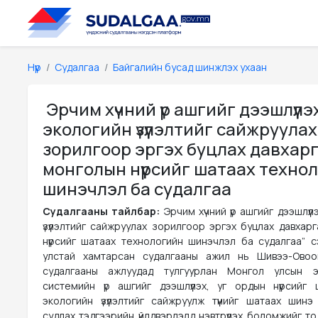
Нүүр
Судалгаа
Байгалийн бусад шинжлэх ухаан
Эрчим хүчний үр ашгийг дээшлүүлэ
экологийн үзүүлэлтийг сайжруулах
зорилгоор эргэх буцлах давхар
монголын нүүрсийг шатаах техно
шинэчлэл ба судалгаа
Судалгааны тайлбар:
Эрчим хүчний үр ашгийг дээшлүүл
үзүүлэлтийг сайжруулах зорилгоор эргэх буцлах давхар
нүүрсийг шатаах технологийн шинэчлэл ба судалгаа” с
улстай хамтарсан судалгааны ажил нь Шивээ-Овоог
судалгааны ажлуудад тулгуурлан Монгол улсын э
системийн үр ашгийг дээшлүүлэх, уг ордын нүүрсийг 
экологийн үзүүлэлтийг сайжруулж түүнийг шатаах шинэ
судлах тэдгээрийн үйлдвэрлэлд нэвтрүүлэх боломжийг т