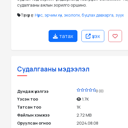
судалгааны ажлын зорилго оршино.
Түлхүүр үг:
Нүүрс
,
эрчим хүч
,
экологи
,
буцлах давхарга
,
зуух
татах
үзэх
Судалгааны мэдээлэл
PDF
Дундаж үнэлгээ
0 (0)
Үзсэн тоо
1.7K
Татсан тоо
1K
Файлын хэмжээ
2.72 MB
Оруулсан огноо
2024.08.08