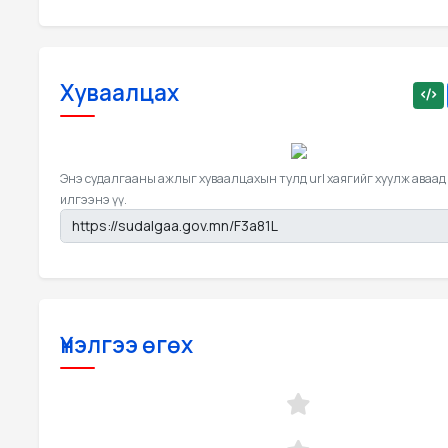
Хуваалцах
Энэ судалгааны ажлыг хуваалцахын тулд url хаягийг хуулж аваад
илгээнэ үү.
Үнэлгээ өгөх