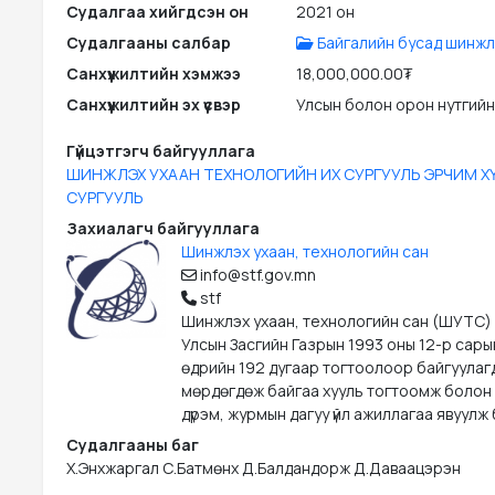
Судалгаа хийгдсэн он
2021 он
Судалгааны салбар
Байгалийн бусад шинжл
Санхүүжилтийн хэмжээ
18,000,000.00₮
Санхүүжилтийн эх үүсвэр
Улсын болон орон нутгийн
Гүйцэтгэгч байгууллага
ШИНЖЛЭХ УХААН ТЕХНОЛОГИЙН ИХ СУРГУУЛЬ ЭРЧИМ Х
СУРГУУЛЬ
Захиалагч байгууллага
Шинжлэх ухаан, технологийн сан
info@stf.gov.mn
stf
Шинжлэх ухаан, технологийн сан (ШУТС)
Улсын Засгийн Газрын 1993 оны 12-р сары
өдрийн 192 дугаар тогтоолоор байгуулаг
мөрдөгдөж байгаа хууль тогтоомж болон
дүрэм, журмын дагуу үйл ажиллагаа явуулж 
Судалгааны баг
Х.Энхжаргал С.Батмөнх Д.Балдандорж Д.Даваацэрэн