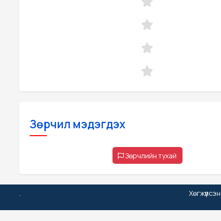
Зөрчил мэдэгдэх
Зөрчлийн тухай
.
Хөгжүүлсэ