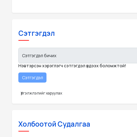
Сэтгэгдэл
Сэтгэгдэл бичих
Нэвтэрсэн хэрэглэгч сэтгэгдэл үлдээх боломжтой!
Үргэлжлэлийг харуулах
Холбоотой Судалгаа