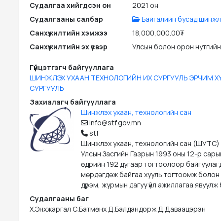
Судалгаа хийгдсэн он
2021 он
Судалгааны салбар
Байгалийн бусад шинжл
Санхүүжилтийн хэмжээ
18,000,000.00₮
Санхүүжилтийн эх үүсвэр
Улсын болон орон нутгийн
Гүйцэтгэгч байгууллага
ШИНЖЛЭХ УХААН ТЕХНОЛОГИЙН ИХ СУРГУУЛЬ ЭРЧИМ Х
СУРГУУЛЬ
Захиалагч байгууллага
Шинжлэх ухаан, технологийн сан
info@stf.gov.mn
stf
Шинжлэх ухаан, технологийн сан (ШУТС)
Улсын Засгийн Газрын 1993 оны 12-р сары
өдрийн 192 дугаар тогтоолоор байгуулаг
мөрдөгдөж байгаа хууль тогтоомж болон
дүрэм, журмын дагуу үйл ажиллагаа явуулж 
Судалгааны баг
Х.Энхжаргал С.Батмөнх Д.Балдандорж Д.Даваацэрэн