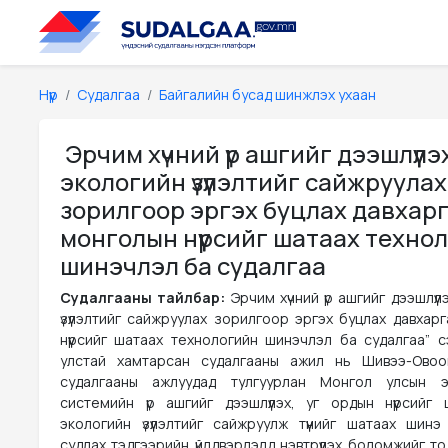
Нүүр
Судалгаа
Байгалийн бусад шинжлэх ухаан
Эрчим хүчний үр ашгийг дээшлүүлэ
экологийн үзүүлэлтийг сайжруулах
зорилгоор эргэх буцлах давхар
монголын нүүрсийг шатаах техно
шинэчлэл ба судалгаа
Судалгааны тайлбар:
Эрчим хүчний үр ашгийг дээшлүүл
үзүүлэлтийг сайжруулах зорилгоор эргэх буцлах давхар
нүүрсийг шатаах технологийн шинэчлэл ба судалгаа” с
улстай хамтарсан судалгааны ажил нь Шивээ-Овоог
судалгааны ажлуудад тулгуурлан Монгол улсын э
системийн үр ашгийг дээшлүүлэх, уг ордын нүүрсийг 
экологийн үзүүлэлтийг сайжруулж түүнийг шатаах шинэ
судлах тэдгээрийн үйлдвэрлэлд нэвтрүүлэх боломжийг т