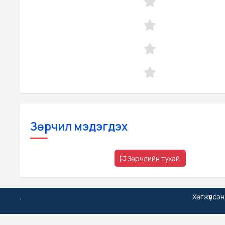
Зөрчил мэдэгдэх
Зөрчлийн тухай
.
Хөгжүүлсэ