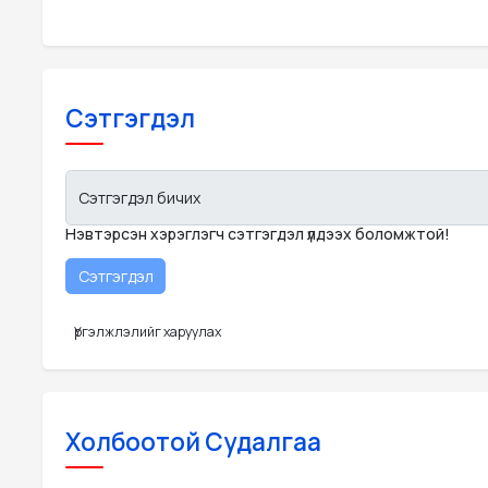
Сэтгэгдэл
Сэтгэгдэл бичих
Нэвтэрсэн хэрэглэгч сэтгэгдэл үлдээх боломжтой!
Үргэлжлэлийг харуулах
Холбоотой Судалгаа