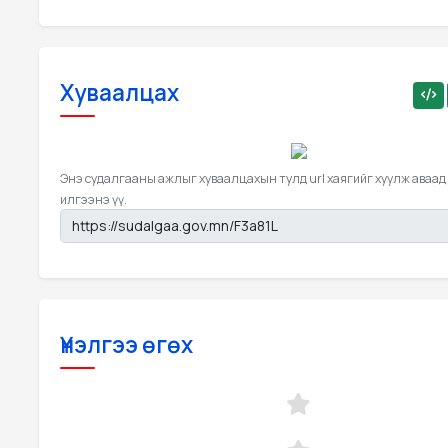
Хуваалцах
Энэ судалгааны ажлыг хуваалцахын тулд url хаягийг хуулж аваад
илгээнэ үү.
Үнэлгээ өгөх