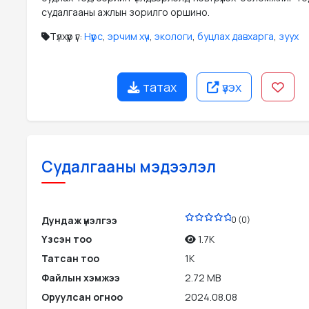
судалгааны ажлын зорилго оршино.
Түлхүүр үг:
Нүүрс
,
эрчим хүч
,
экологи
,
буцлах давхарга
,
зуух
татах
үзэх
Судалгааны мэдээлэл
PDF
Дундаж үнэлгээ
0 (0)
Үзсэн тоо
1.7K
Татсан тоо
1K
Файлын хэмжээ
2.72 MB
Оруулсан огноо
2024.08.08