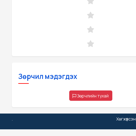
Зөрчил мэдэгдэх
Зөрчлийн тухай
.
Хөгжүүлсэ