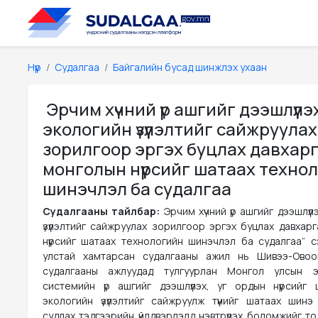
Нүүр
Судалгаа
Байгалийн бусад шинжлэх ухаан
Эрчим хүчний үр ашгийг дээшлүүлэ
экологийн үзүүлэлтийг сайжруулах
зорилгоор эргэх буцлах давхар
монголын нүүрсийг шатаах техно
шинэчлэл ба судалгаа
Судалгааны тайлбар:
Эрчим хүчний үр ашгийг дээшлүүл
үзүүлэлтийг сайжруулах зорилгоор эргэх буцлах давхар
нүүрсийг шатаах технологийн шинэчлэл ба судалгаа” с
улстай хамтарсан судалгааны ажил нь Шивээ-Овоог
судалгааны ажлуудад тулгуурлан Монгол улсын э
системийн үр ашгийг дээшлүүлэх, уг ордын нүүрсийг 
экологийн үзүүлэлтийг сайжруулж түүнийг шатаах шинэ
судлах тэдгээрийн үйлдвэрлэлд нэвтрүүлэх боломжийг т