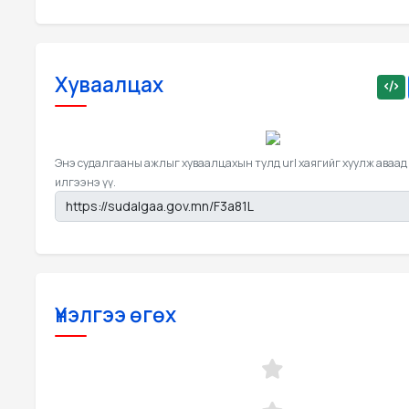
Хуваалцах
Энэ судалгааны ажлыг хуваалцахын тулд url хаягийг хуулж аваад
илгээнэ үү.
Үнэлгээ өгөх