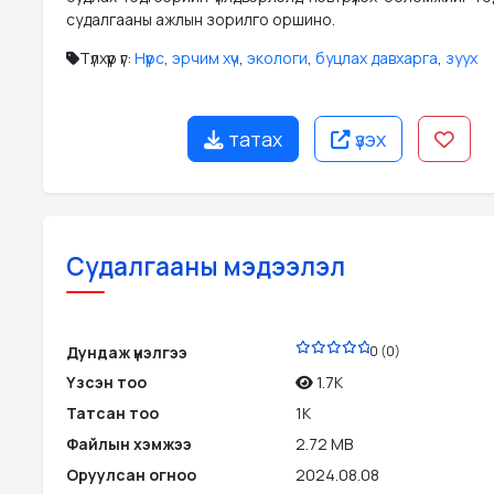
судалгааны ажлын зорилго оршино.
Түлхүүр үг:
Нүүрс
,
эрчим хүч
,
экологи
,
буцлах давхарга
,
зуух
татах
үзэх
Судалгааны мэдээлэл
PDF
Дундаж үнэлгээ
0 (0)
Үзсэн тоо
1.7K
Татсан тоо
1K
Файлын хэмжээ
2.72 MB
Оруулсан огноо
2024.08.08