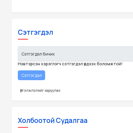
Сэтгэгдэл
Сэтгэгдэл бичих
Нэвтэрсэн хэрэглэгч сэтгэгдэл үлдээх боломжтой!
Үргэлжлэлийг харуулах
Холбоотой Судалгаа