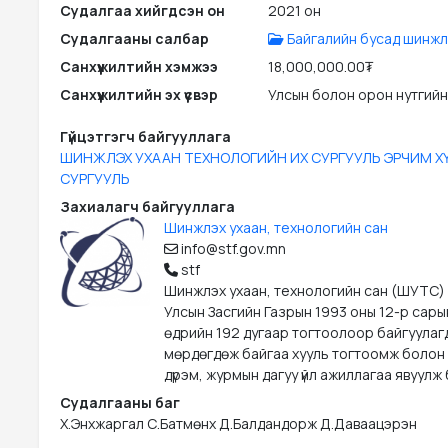
Судалгаа хийгдсэн он
2021 он
Судалгааны салбар
Байгалийн бусад шинжл
Санхүүжилтийн хэмжээ
18,000,000.00₮
Санхүүжилтийн эх үүсвэр
Улсын болон орон нутгийн
Гүйцэтгэгч байгууллага
ШИНЖЛЭХ УХААН ТЕХНОЛОГИЙН ИХ СУРГУУЛЬ ЭРЧИМ Х
СУРГУУЛЬ
Захиалагч байгууллага
Шинжлэх ухаан, технологийн сан
info@stf.gov.mn
stf
Шинжлэх ухаан, технологийн сан (ШУТС)
Улсын Засгийн Газрын 1993 оны 12-р сары
өдрийн 192 дугаар тогтоолоор байгуулаг
мөрдөгдөж байгаа хууль тогтоомж болон
дүрэм, журмын дагуу үйл ажиллагаа явуулж 
Судалгааны баг
Х.Энхжаргал С.Батмөнх Д.Балдандорж Д.Даваацэрэн