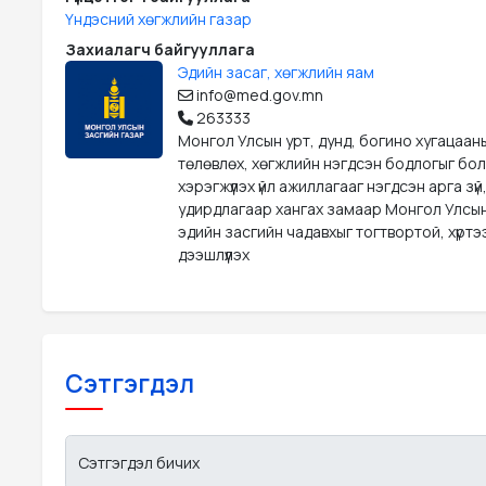
Үндэсний хөгжлийн газар
Захиалагч байгууллага
Эдийн засаг, хөгжлийн яам
info@med.gov.mn
263333
Монгол Улсын урт, дунд, богино хугацаан
төлөвлөх, хөгжлийн нэгдсэн бодлогыг бо
хэрэгжүүлэх үйл ажиллагааг нэгдсэн арга зүй
удирдлагаар хангах замаар Монгол Улсын
эдийн засгийн чадавхыг тогтвортой, хүрт
дээшлүүлэх
Сэтгэгдэл
Сэтгэгдэл бичих