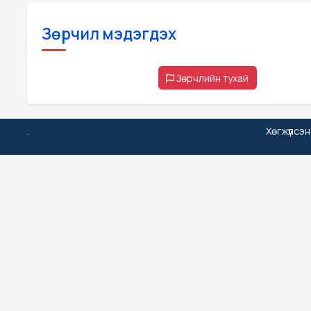
Зөрчил мэдэгдэх
Зөрчлийн тухай
.
Хөгжүүлсэ