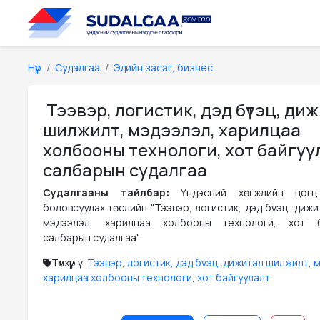
Нүүр
Судалгаа
Эдийн засаг, бизнес
Тээвэр, логистик, дэд бүтэц, ди
шилжилт, мэдээлэл, харилцаа
холбооны технологи, хот байгу
салбарын судалгаа
Судалгааны тайлбар:
Үндэсний хөгжлийн цогц
боловсуулах төслийн "Тээвэр, логистик, дэд бүтэц, диж
мэдээлэл, харилцаа холбооны технологи, хот б
салбарын судалгаа"
Түлхүүр үг:
Тээвэр
,
логистик
,
дэд бүтэц
,
дижитал шилжилт
,
м
харилцаа холбооны технологи
,
хот байгуулалт