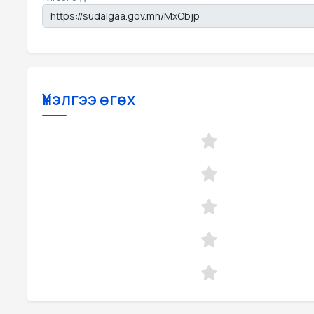
Үнэлгээ өгөх