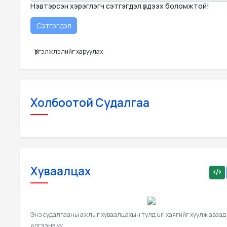
Нэвтэрсэн хэрэглэгч сэтгэгдэл үлдээх боломжтой!
Үргэлжлэлийг харуулах
Холбоотой Судалгаа
Хуваалцах
Энэ судалгааны ажлыг хуваалцахын тулд url хаягийг хуулж аваад
илгээнэ үү.