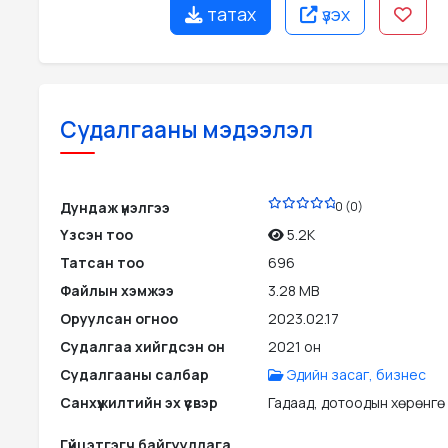
татах
үзэх
Судалгааны мэдээлэл
PDF
Дундаж үнэлгээ
0 (0)
Үзсэн тоо
5.2K
Татсан тоо
696
Файлын хэмжээ
3.28 MB
Оруулсан огноо
2023.02.17
Судалгаа хийгдсэн он
2021 он
Судалгааны салбар
Эдийн засаг, бизнес
Санхүүжилтийн эх үүсвэр
Гадаад, дотоодын хөрөнгө
Гүйцэтгэгч байгууллага