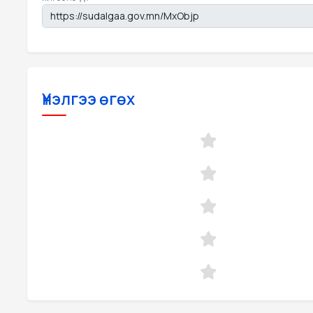
Үнэлгээ өгөх