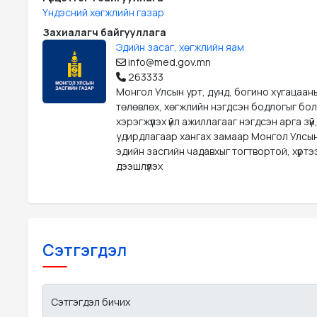
Үндэсний хөгжлийн газар
Захиалагч байгууллага
Эдийн засаг, хөгжлийн яам
info@med.gov.mn
263333
Монгол Улсын урт, дунд, богино хугацаан
төлөвлөх, хөгжлийн нэгдсэн бодлогыг бо
хэрэгжүүлэх үйл ажиллагааг нэгдсэн арга зүй
удирдлагаар хангах замаар Монгол Улсын
эдийн засгийн чадавхыг тогтвортой, хүрт
дээшлүүлэх
Сэтгэгдэл
Сэтгэгдэл бичих