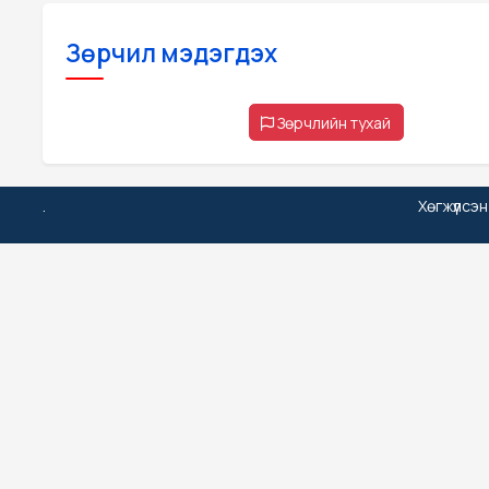
Зөрчил мэдэгдэх
Зөрчлийн тухай
.
Хөгжүүлсэ