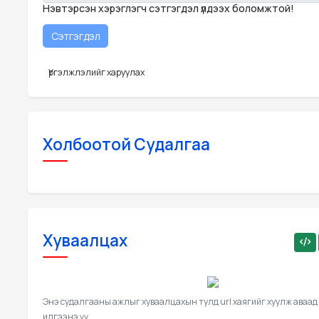
Нэвтэрсэн хэрэглэгч сэтгэгдэл үлдээх боломжтой!
Үргэлжлэлийг харуулах
Холбоотой Судалгаа
Хуваалцах
Энэ судалгааны ажлыг хуваалцахын тулд url хаягийг хуулж аваад
илгээнэ үү.