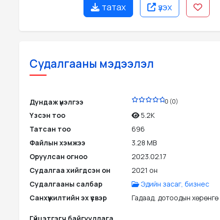
татах
үзэх
Судалгааны мэдээлэл
PDF
Дундаж үнэлгээ
0 (0)
Үзсэн тоо
5.2K
Татсан тоо
696
Файлын хэмжээ
3.28 MB
Оруулсан огноо
2023.02.17
Судалгаа хийгдсэн он
2021 он
Судалгааны салбар
Эдийн засаг, бизнес
Санхүүжилтийн эх үүсвэр
Гадаад, дотоодын хөрөнгө
Гүйцэтгэгч байгууллага