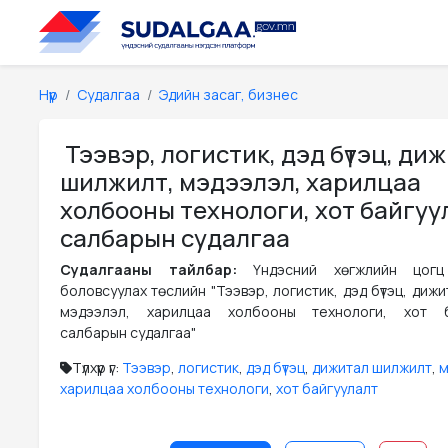
Нүүр
Судалгаа
Эдийн засаг, бизнес
Тээвэр, логистик, дэд бүтэц, ди
шилжилт, мэдээлэл, харилцаа
холбооны технологи, хот байгу
салбарын судалгаа
Судалгааны тайлбар:
Үндэсний хөгжлийн цогц
боловсуулах төслийн "Тээвэр, логистик, дэд бүтэц, диж
мэдээлэл, харилцаа холбооны технологи, хот б
салбарын судалгаа"
Түлхүүр үг:
Тээвэр
,
логистик
,
дэд бүтэц
,
дижитал шилжилт
,
м
харилцаа холбооны технологи
,
хот байгуулалт