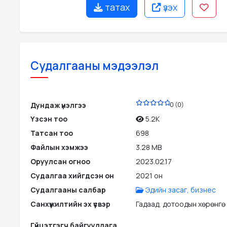
татах
үзэх
Судалгааны мэдээлэл
PDF
Дундаж үнэлгээ
0 (0)
Үзсэн тоо
5.2K
Татсан тоо
698
Файлын хэмжээ
3.28 MB
Оруулсан огноо
2023.02.17
Судалгаа хийгдсэн он
2021 он
Судалгааны салбар
Эдийн засаг, бизнес
Санхүүжилтийн эх үүсвэр
Гадаад, дотоодын хөрөнгө
Гүйцэтгэгч байгууллага