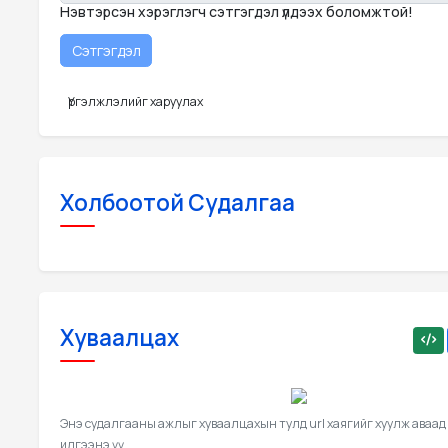
Нэвтэрсэн хэрэглэгч сэтгэгдэл үлдээх боломжтой!
Үргэлжлэлийг харуулах
Холбоотой Судалгаа
Хуваалцах
Энэ судалгааны ажлыг хуваалцахын тулд url хаягийг хуулж аваад
илгээнэ үү.