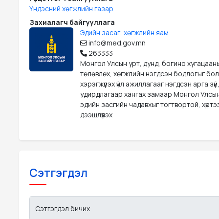
Үндэсний хөгжлийн газар
Захиалагч байгууллага
Эдийн засаг, хөгжлийн яам
info@med.gov.mn
263333
Монгол Улсын урт, дунд, богино хугацаан
төлөвлөх, хөгжлийн нэгдсэн бодлогыг бо
хэрэгжүүлэх үйл ажиллагааг нэгдсэн арга зүй
удирдлагаар хангах замаар Монгол Улсын
эдийн засгийн чадавхыг тогтвортой, хүрт
дээшлүүлэх
Сэтгэгдэл
Сэтгэгдэл бичих