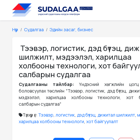
Нүүр
Судалгаа
Эдийн засаг, бизнес
Тээвэр, логистик, дэд бүтэц, ди
шилжилт, мэдээлэл, харилцаа
холбооны технологи, хот байгу
салбарын судалгаа
Судалгааны тайлбар:
Үндэсний хөгжлийн цогц
боловсуулах төслийн "Тээвэр, логистик, дэд бүтэц, диж
мэдээлэл, харилцаа холбооны технологи, хот б
салбарын судалгаа"
Түлхүүр үг:
Тээвэр
,
логистик
,
дэд бүтэц
,
дижитал шилжилт
,
м
харилцаа холбооны технологи
,
хот байгуулалт