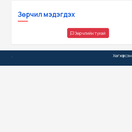
Зөрчил мэдэгдэх
Зөрчлийн тухай
.
Хөгжүүлсэ