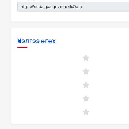
Үнэлгээ өгөх