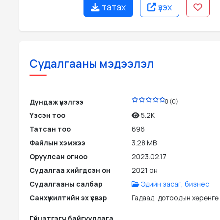
татах
үзэх
Судалгааны мэдээлэл
PDF
Дундаж үнэлгээ
0 (0)
Үзсэн тоо
5.2K
Татсан тоо
696
Файлын хэмжээ
3.28 MB
Оруулсан огноо
2023.02.17
Судалгаа хийгдсэн он
2021 он
Судалгааны салбар
Эдийн засаг, бизнес
Санхүүжилтийн эх үүсвэр
Гадаад, дотоодын хөрөнгө
Гүйцэтгэгч байгууллага