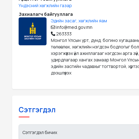
Үндэсний хөгжлийн газар
Захиалагч байгууллага
Эдийн засаг, хөгжлийн яам
info@med.gov.mn
263333
Монгол Улсын урт, дунд, богино хугацаан
төлөвлөх, хөгжлийн нэгдсэн бодлогыг бо
хэрэгжүүлэх үйл ажиллагааг нэгдсэн арга зүй
удирдлагаар хангах замаар Монгол Улсын
эдийн засгийн чадавхыг тогтвортой, хүрт
дээшлүүлэх
Сэтгэгдэл
Сэтгэгдэл бичих