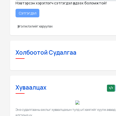
Нэвтэрсэн хэрэглэгч сэтгэгдэл үлдээх боломжтой!
Үргэлжлэлийг харуулах
Холбоотой Судалгаа
Хуваалцах
Энэ судалгааны ажлыг хуваалцахын тулд url хаягийг хуулж аваад
илгээнэ үү.