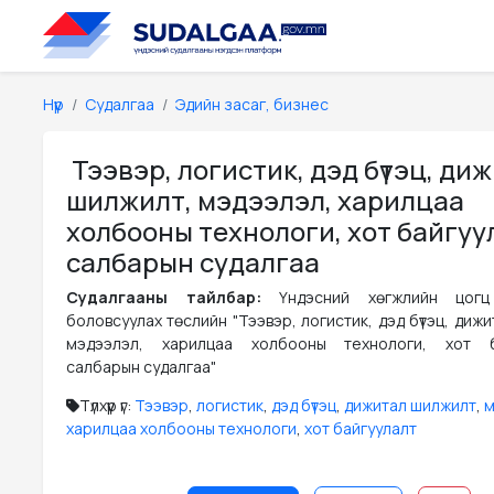
Нүүр
Судалгаа
Эдийн засаг, бизнес
Тээвэр, логистик, дэд бүтэц, ди
шилжилт, мэдээлэл, харилцаа
холбооны технологи, хот байгу
салбарын судалгаа
Судалгааны тайлбар:
Үндэсний хөгжлийн цогц
боловсуулах төслийн "Тээвэр, логистик, дэд бүтэц, диж
мэдээлэл, харилцаа холбооны технологи, хот б
салбарын судалгаа"
Түлхүүр үг:
Тээвэр
,
логистик
,
дэд бүтэц
,
дижитал шилжилт
,
м
харилцаа холбооны технологи
,
хот байгуулалт