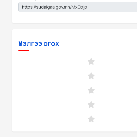
Үнэлгээ өгөх