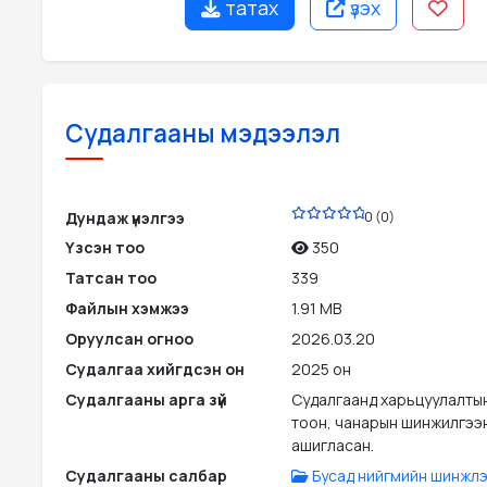
татах
үзэх
Судалгааны мэдээлэл
PDF
Дундаж үнэлгээ
0 (0)
Үзсэн тоо
350
Татсан тоо
339
Файлын хэмжээ
1.91 MB
Оруулсан огноо
2026.03.20
Судалгаа хийгдсэн он
2025 он
Судалгааны арга зүй
Судалгаанд харьцуулалты
тоон, чанарын шинжилгээн
ашигласан.
Судалгааны салбар
Бусад нийгмийн шинжлэ