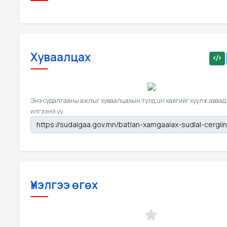
Хуваалцах
Энэ судалгааны ажлыг хуваалцахын тулд url хаягийг хуулж аваад
илгээнэ үү.
Үнэлгээ өгөх