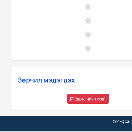
Зөрчил мэдэгдэх
Зөрчлийн тухай
.
Хөгжүүлсэ