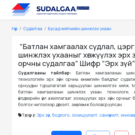
Нүүр
Судалгаа
Бусад нийгмийн шинжлэх ухаан
“Батлан хамгаалах судлал, цэр
шинжлэх ухааныг хөгжүүлэх эрх 
орчны судалгаа” Шифр “Эрх зүй”
Судалгааны тайлбар:
Батлан хамгаалахын шин
технологийн эрх зүйн орчны өнөөгийн байдлыг судалж
орнуудын туршлагатай харьцуулан шинжилгээ хийж, 
батлан хамгаалахын шинжлэх ухаан, технологи, 
үйлдвэрийн үйл ажиллагааг зохицуулах эрх зүйн орчныг
болгох чиглэлээр дүгнэлт, зөвлөмж боловсруулсан.
Түлхүүр үг:
Эрх зүй
,
бодлого
,
зохицуулалт
,
санхүүжилт
,
иннов