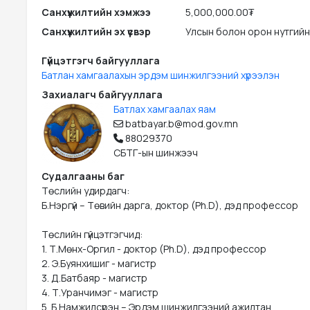
Санхүүжилтийн хэмжээ
5,000,000.00₮
Санхүүжилтийн эх үүсвэр
Улсын болон орон нутгийн
Гүйцэтгэгч байгууллага
Батлан хамгаалахын эрдэм шинжилгээний хүрээлэн
Захиалагч байгууллага
Батлах хамгаалах яам
batbayar.b@mod.gov.mn
88029370
СБТГ-ын шинжээч
Судалгааны баг
Төслийн удирдагч: 

Б.Нэргүй – Төвийн дарга, доктор (Ph.D), дэд профессор

Төслийн гүйцэтгэгчид: 

1. Т.Мөнх-Оргил - доктор (Ph.D), дэд профессор

2. Э.Буянхишиг - магистр

3. Д.Батбаяр - магистр

4. Т.Уранчимэг - магистр

5. Б.Намжилсүрэн – Эрдэм шинжилгээний ажилтан