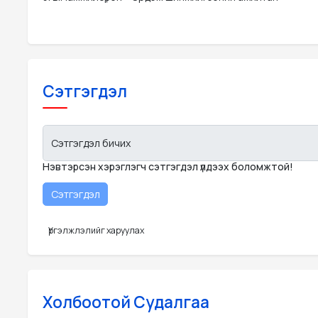
Сэтгэгдэл
Сэтгэгдэл бичих
Нэвтэрсэн хэрэглэгч сэтгэгдэл үлдээх боломжтой!
Үргэлжлэлийг харуулах
Холбоотой Судалгаа