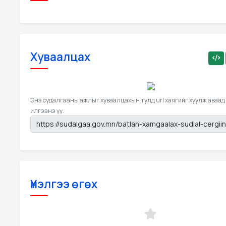
Хуваалцах
Энэ судалгааны ажлыг хуваалцахын тулд url хаягийг хуулж аваад
илгээнэ үү.
Үнэлгээ өгөх