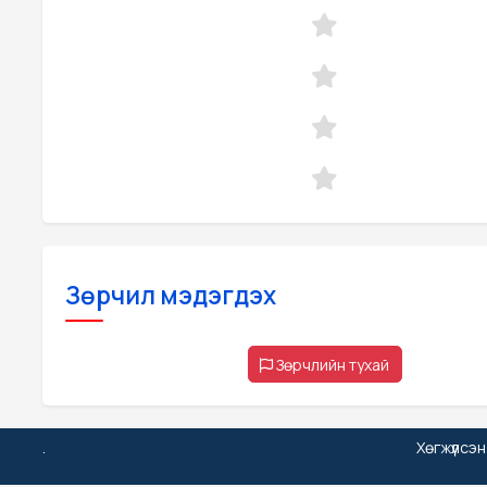
Зөрчил мэдэгдэх
Зөрчлийн тухай
.
Хөгжүүлсэ