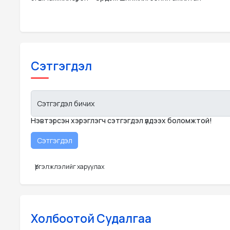
Сэтгэгдэл
Сэтгэгдэл бичих
Нэвтэрсэн хэрэглэгч сэтгэгдэл үлдээх боломжтой!
Үргэлжлэлийг харуулах
Холбоотой Судалгаа