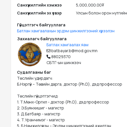
Санхүүжилтийн хэмжээ
5,000,000.00₮
Санхүүжилтийн эх үүсвэр
Улсын болон орон нутгийн
Гүйцэтгэгч байгууллага
Батлан хамгаалахын эрдэм шинжилгээний хүрээлэн
Захиалагч байгууллага
Батлах хамгаалах яам
batbayar.b@mod.gov.mn
88029370
СБТГ-ын шинжээч
Судалгааны баг
Төслийн удирдагч: 

Б.Нэргүй – Төвийн дарга, доктор (Ph.D), дэд профессор

Төслийн гүйцэтгэгчид: 

1. Т.Мөнх-Оргил - доктор (Ph.D), дэд профессор

2. Э.Буянхишиг - магистр

3. Д.Батбаяр - магистр

4. Т.Уранчимэг - магистр

5. Б.Намжилсүрэн – Эрдэм шинжилгээний ажилтан