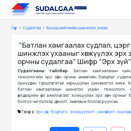
Нүүр
Судалгаа
Бусад нийгмийн шинжлэх ухаан
“Батлан хамгаалах судлал, цэр
шинжлэх ухааныг хөгжүүлэх эрх 
орчны судалгаа” Шифр “Эрх зүй”
Судалгааны тайлбар:
Батлан хамгаалахын шин
технологийн эрх зүйн орчны өнөөгийн байдлыг судалж
орнуудын туршлагатай харьцуулан шинжилгээ хийж, 
батлан хамгаалахын шинжлэх ухаан, технологи, 
үйлдвэрийн үйл ажиллагааг зохицуулах эрх зүйн орчныг
болгох чиглэлээр дүгнэлт, зөвлөмж боловсруулсан.
Түлхүүр үг:
Эрх зүй
,
бодлого
,
зохицуулалт
,
санхүүжилт
,
иннов