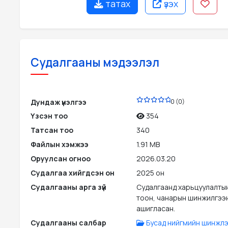
татах
үзэх
Судалгааны мэдээлэл
PDF
Дундаж үнэлгээ
0 (0)
Үзсэн тоо
354
Татсан тоо
340
Файлын хэмжээ
1.91 MB
Оруулсан огноо
2026.03.20
Судалгаа хийгдсэн он
2025 он
Судалгааны арга зүй
Судалгаанд харьцуулалты
тоон, чанарын шинжилгээн
ашигласан.
Судалгааны салбар
Бусад нийгмийн шинжлэ