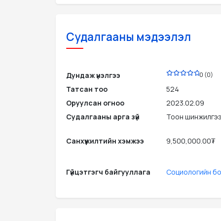
Судалгааны мэдээлэл
PDF
Дундаж үнэлгээ
0 (0)
Татсан тоо
524
Оруулсан огноо
2023.02.09
Судалгааны арга зүй
Тоон шинжилгэ
Санхүүжилтийн хэмжээ
9,500,000.00₮
Гүйцэтгэгч байгууллага
Социологийн бо