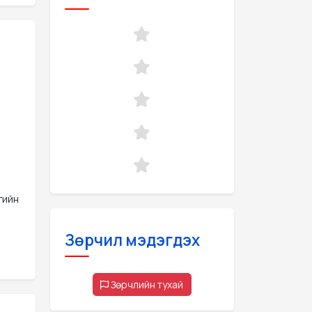
гийн
Зөрчил мэдэгдэх
Зөрчлийн тухай