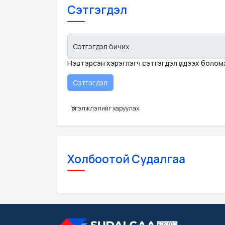
Сэтгэгдэл
Сэтгэгдэл бичих
Нэвтэрсэн хэрэглэгч сэтгэгдэл үлдээх боло
Үргэлжлэлийг харуулах
Холбоотой Судалгаа