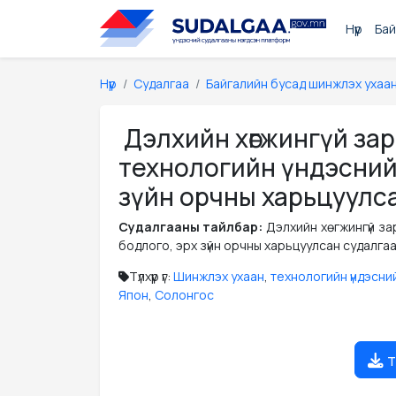
Нүүр
Бай
Нүүр
Судалгаа
Байгалийн бусад шинжлэх ухаа
Дэлхийн хөгжингүй за
технологийн үндэсний 
зүйн орчны харьцуулс
Судалгааны тайлбар:
Дэлхийн хөгжингүй з
бодлого, эрх зүйн орчны харьцуулсан судалга
Түлхүүр үг:
Шинжлэх ухаан
,
технологийн үндэсни
Япон
,
Солонгос
т