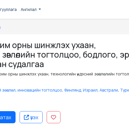
гууллага
Ангилал
н
рим орны шинжлэх ухаан,
зөвлөлийн тогтолцоо, бодлого, э
ан судалгаа
арим орны шинжлэх ухаан, технологийн үндэсний зөвлөлийн тогто
а
й зөвлөл
,
инновацийн тогтолцоо
,
Финлянд
,
Израил
,
Австрали
,
Тур
атах
үзэх