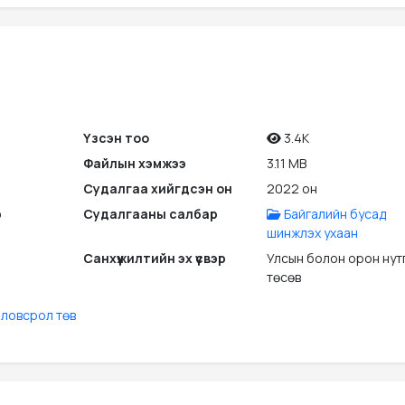
Үзсэн тоо
3.4K
Файлын хэмжээ
3.11 MB
Судалгаа хийгдсэн он
2022 он
э
Судалгааны салбар
Байгалийн бусад
шинжлэх ухаан
Санхүүжилтийн эх үүсвэр
Улсын болон орон нут
төсөв
ловсрол төв