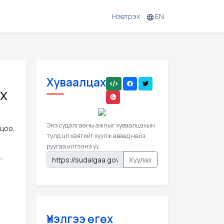
Нэвтрэх
EN
Хуваалцах
рх
Энэ судалгааны ажлыг хуваалцахын
лцоо,
тулд url хаягийг хуулж аваад найз
руугаа илгээнэ үү.
к
,
Хуулах
Үнэлгээ өгөх