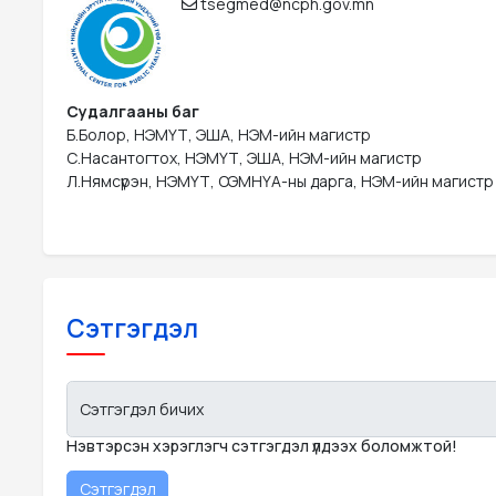
tsegmed@ncph.gov.mn
Судалгааны баг
Б.Болор, НЭМҮТ, ЭША, НЭМ-ийн магистр 

С.Насантогтох, НЭМҮТ, ЭША, НЭМ-ийн магистр 

Л.Нямсүрэн, НЭМҮТ, ОЭМНҮА-ны дарга, НЭМ-ийн магистр
Сэтгэгдэл
Сэтгэгдэл бичих
Нэвтэрсэн хэрэглэгч сэтгэгдэл үлдээх боломжтой!