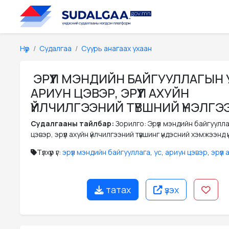
Нүүр
Судалгаа
Суурь анагаах ухаан
ЭРҮҮЛ МЭНДИЙН БАЙГУУЛЛАГЫН 
АРИУН ЦЭВЭР, ЭРҮҮЛ АХУЙН
ҮЙЛЧИЛГЭЭНИЙ ТҮВШНИЙ ҮНЭЛГЭ
Судалгааны тайлбар:
Зорилго: Эрүүл мэндийн байгуулла
цэвэр, эрүүл ахуйн үйлчилгээний түвшинг үндэсний хэмжээнд 
Түлхүүр үг:
эрүүл мэндийн байгууллага
,
ус
,
ариун цэвэр
,
эрүүл 
татах
үзэх