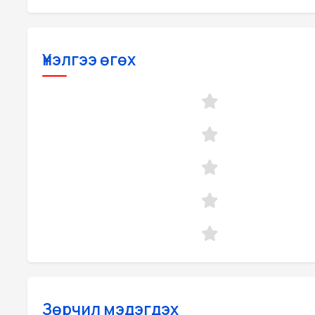
Үнэлгээ өгөх
Зөрчил мэдэгдэх