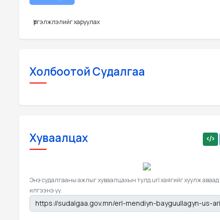
Үргэлжлэлийг харуулах
Холбоотой Судалгаа
Хуваалцах
Энэ судалгааны ажлыг хуваалцахын тулд url хаягийг хуулж аваад
илгээнэ үү.