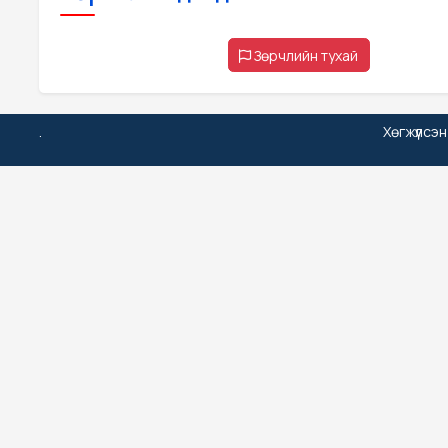
Зөрчлийн тухай
.
Хөгжүүлсэ