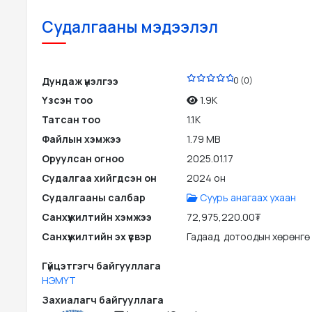
Судалгааны мэдээлэл
PDF
Дундаж үнэлгээ
0 (0)
Үзсэн тоо
1.9K
Татсан тоо
1.1K
Файлын хэмжээ
1.79 MB
Оруулсан огноо
2025.01.17
Судалгаа хийгдсэн он
2024 он
Судалгааны салбар
Суурь анагаах ухаан
Санхүүжилтийн хэмжээ
72,975,220.00₮
Санхүүжилтийн эх үүсвэр
Гадаад, дотоодын хөрөнгө
Гүйцэтгэгч байгууллага
НЭМҮТ
Захиалагч байгууллага