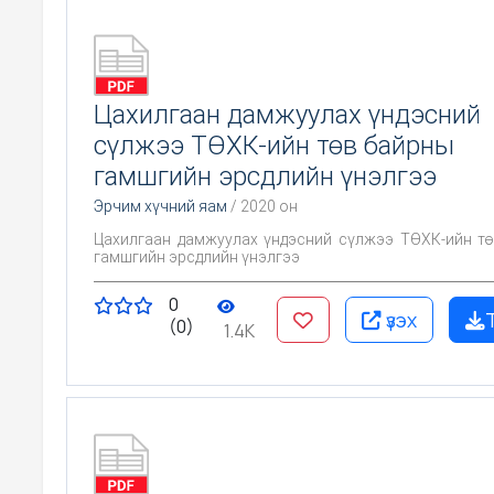
Цахилгаан дамжуулах үндэсний
сүлжээ ТӨХК-ийн төв байрны
гамшгийн эрсдлийн үнэлгээ
Эрчим хүчний яам
/ 2020 он
Цахилгаан дамжуулах үндэсний сүлжээ ТӨХК-ийн т
гамшгийн эрсдлийн үнэлгээ
0
үзэх
(0)
1.4K