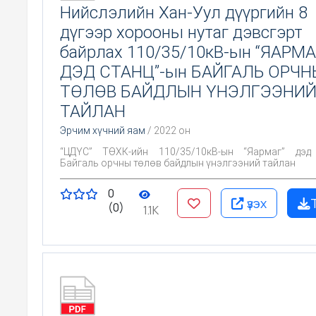
Нийслэлийн Хан-Уул дүүргийн 8
дүгээр хорооны нутаг дэвсгэрт
байрлах 110/35/10кВ-ын “ЯАРМ
ДЭД СТАНЦ”-ын БАЙГАЛЬ ОРЧН
ТӨЛӨВ БАЙДЛЫН ҮНЭЛГЭЭНИ
ТАЙЛАН
Эрчим хүчний яам
/ 2022 он
“ЦДҮС” ТӨХК-ийн 110/35/10кВ-ын “Яармаг” дэд
Байгаль орчны төлөв байдлын үнэлгээний тайлан
0
үзэх
(0)
1.1K