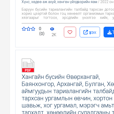
Хүнс, хөдөө аж ахуй, хөнгөн үйлдвэрийн яам
/ 2022 он
Баруун бүсийн тариалангийн талбайд тархсан дотоо
хорио цээртэй болон гоц хөнөөлт организмын тарх
хязгаарыг тогтоох, эрсдлийн үнэлгээ хийх, у
сэргийлэх, тэмцэх арга хэмжээг туршилт, судалг
ашиглан орон нутгийн болон мэргэжлийн байг
0
оролцоотойгоор зохион байгуулж цаашид т
үзэх
(0)
урьдчилан сэргийлэх, тэмцэх байгаль орчинд
2K
дэвшилтэд ургамал хамгааллын аргыг боло
зорилготой.
Хангайн бүсийн Өвөрхангай,
Баянхонгор, Архангай, Булган, Х
аймгуудын тариалангийн талбай
тархсан ургамлын өвчин, хортон
шавьж, хог ургамал, мэрэгч амь
тархалт, хөнөөлийн судалгааны 