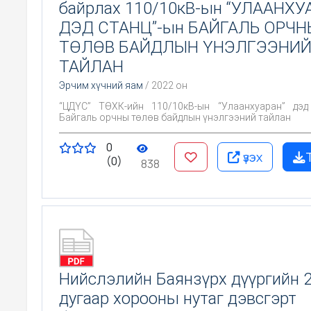
байрлах 110/10кВ-ын “УЛААНХУ
ДЭД СТАНЦ”-ын БАЙГАЛЬ ОРЧН
ТӨЛӨВ БАЙДЛЫН ҮНЭЛГЭЭНИ
ТАЙЛАН
Эрчим хүчний яам
/ 2022 он
“ЦДҮС” ТӨХК-ийн 110/10кВ-ын “Улаанхуаран” дэд
Байгаль орчны төлөв байдлын үнэлгээний тайлан
0
үзэх
(0)
838
Нийслэлийн Баянзүрх дүүргийн 
дугаар хорооны нутаг дэвсгэрт