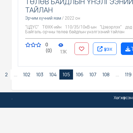
ТӨЛӨВ БАЙДЛЫН ҮНЭЛГЭЭНИ
ТАЙЛАН
Эрчим хүчний яам
/ 2022 он
“ЦДҮС” ТӨХК-ийн 110/35/10кВ-ын “Цэвэрлэх” дэд
Байгаль орчны төлөв байдлын үнэлгээний тайлан
0
үзэх
(0)
1.1K
2
...
102
103
104
105
106
107
108
...
119
.
Хөгжүүлсэ