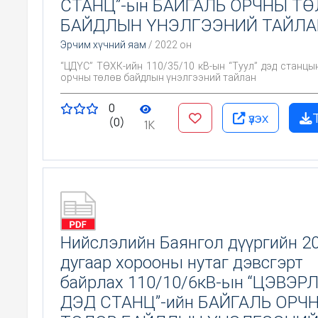
СТАНЦ”-ын БАЙГАЛЬ ОРЧНЫ Т
БАЙДЛЫН ҮНЭЛГЭЭНИЙ ТАЙЛА
Эрчим хүчний яам
/ 2022 он
“ЦДҮС” ТӨХК-ийн 110/35/10 кВ-ын “Туул” дэд станцы
орчны төлөв байдлын үнэлгээний тайлан
0
үзэх
(0)
1K
Нийслэлийн Баянгол дүүргийн 2
дугаар хорооны нутаг дэвсгэрт
байрлах 110/10/6кВ-ын “ЦЭВЭР
ДЭД СТАНЦ”-ийн БАЙГАЛЬ ОРЧ