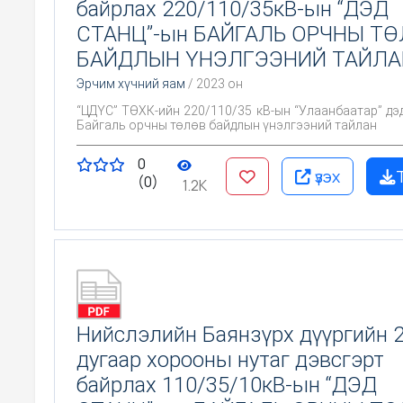
байрлах 220/110/35кВ-ын “ДЭД
СТАНЦ”-ын БАЙГАЛЬ ОРЧНЫ Т
БАЙДЛЫН ҮНЭЛГЭЭНИЙ ТАЙЛА
Эрчим хүчний яам
/ 2023 он
“ЦДҮС” ТӨХК-ийн 220/110/35 кВ-ын “Улаанбаатар” дэ
Байгаль орчны төлөв байдлын үнэлгээний тайлан
0
үзэх
(0)
1.2K
Нийслэлийн Баянзүрх дүүргийн 
дугаар хорооны нутаг дэвсгэрт
байрлах 110/35/10кВ-ын “ДЭД