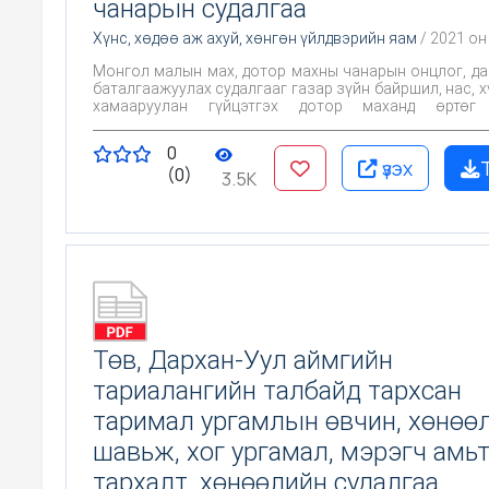
чанарын судалгаа
Хүнс, хөдөө аж ахуй, хөнгөн үйлдвэрийн яам
/ 2021 он
Монгол малын мах, дотор махны чанарын онцлог, да
баталгаажуулах судалгааг газар зүйн байршил, нас, х
хамааруулан гүйцэтгэх дотор маханд өртөг
боловсруулах технологи бий болгоход судалгаа
зорилго чиглэгдэнэ.
0
үзэх
(0)
3.5K
Төв, Дархан-Уул аймгийн
тариалангийн талбайд тархсан
таримал ургамлын өвчин, хөнөө
шавьж, хог ургамал, мэрэгч амь
тархалт, хөнөөлийн судалгаа