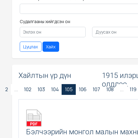
Судалгааны хийгдсэн он
Цуцлах
Хайх
Хайлтын үр дүн
1915 илэр
олдлоо.
2
...
102
103
104
105
106
107
108
...
119
Бэлчээрийн монгол малын мах