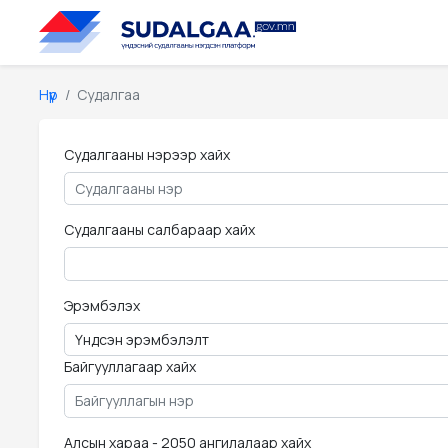
Нүүр
Судалгаа
Судалгааны нэрээр хайх
Судалгааны салбараар хайх
Эрэмбэлэх
Байгууллагаар хайх
Алсын хараа - 2050 ангилалаар хайх