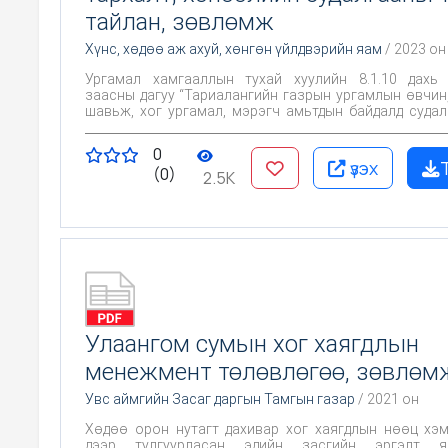
тайлан, зөвлөмж
Хүнс, хөдөө аж ахуй, хөнгөн үйлдвэрийн яам
/ 2023 он
Ургамал хамгааллын тухай хуулийн 8.1.10 дахь 
заасны дагуу “Тариалангийн газрын ургамлын өвчин, хөнөөлт
шавьж, хог ургамал, мэрэгч амьтдын байдалд судал
дүгнэлт гаргах” зорилгоор “Монгол орны Хангайн бүс
тариалангийн хөнөөлт организмын тархалт,
0
бүрэлдэхүүн, хөнөөлийг тогтоох судалгаа” сэдэ
үзэх
(0)
тендерийн ажлын хүрээнд Хангайн бүсийн Өвө
2.5K
Баянхонгор, Архангай, Булган, Хөвсгөл аймгуудын 
төмс, хүнсний ногоо, жимс жимсгэнэ, ногоон т
талбайд тархсан ургамлын өвчин, хортон шавьж, хог
мэрэгч амьтдын тархалт, хөнөөлийг тогто
удирдамжинд заасан сумдын нутагт хийж г
зорилготой.
Улаангом сумын хог хаягдлын
менежмент төлөвлөгөө, зөвлөм
Увс аймгийн Засаг даргын Тамгын газар
/ 2021 он
Хөдөө орон нутагт дахивар хог хаягдлын нөөц хэмжээ
дээр тулгуурласан эдийн засгийн эргэлт яв