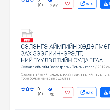
0
үзэх
(0)
2.6K
СЭЛЭНГЭ АЙМГИЙН ХӨДӨЛМӨ
ЗАХ ЗЭЭЛИЙН¬ЭРЭЛТ,
НИЙЛҮҮЛЭЛТИЙН СУДАЛГАА
Сэлэнгэ аймгийн Засаг даргын Тамгын газар
/ 2019 о
Сэлэнгэ аймгийн хөдөлмөрийн зах зээлийн эрэлт, н
тоон болон чанарын судалгаа
0
үзэх
(0)
3K