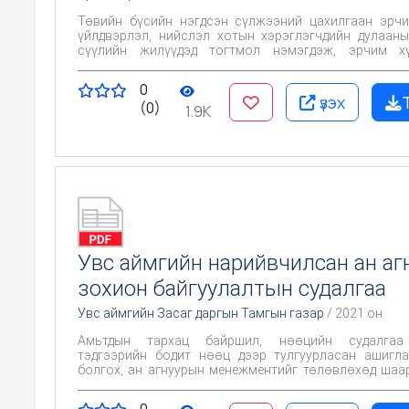
Төвийн бүсийн нэгдсэн сүлжээний цахилгаан эрч
үйлдвэрлэл, нийслэл хотын хэрэглэгчдийн дулаан
сүүлийн жилүүдэд тогтмол нэмэгдэж, эрчим х
үүсгүүрийн хүчин чадал хүрэлцэхгүйд хүрч байна. “ДЦ
ийн Турбоагрегат “№1-4”-ийг шинэчлэх төсли
0
хэрэгжүүлснээр станцын суурилагдсан хүчи
үзэх
(0)
цахилгаанаар 89 МВт, дулаанаар 74 Гкал/цаг-аар нэмэ
1.9K
Нэмэгдэж буй хүчин чадлыг хангах хурц уурын дута
байгаа тул тус станцын бэлэн дэд бүтцэд түшигл
хугацаанд, бага хөрөнгө оруулалтаар шийдэх шаард
байгаа тул төслийн хэмжээнд техникийн ба эдий
үндэслэлийг боловсруулсан.
Увс аймгийн нарийвчилсан ан аг
зохион байгуулалтын судалгаа
Увс аймгийн Засаг даргын Тамгын газар
/ 2021 он
Амьтдын тархац байршил, нөөцийн судалгаа
тэдгээрийн бодит нөөц дээр тулгуурласан ашигл
болгох, ан агнуурын менежментийг төлөвлөхөд шаа
мэдээллийн санг бий болгох.