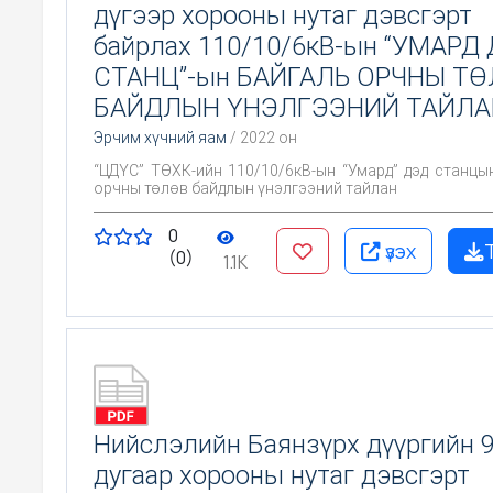
дүгээр хорооны нутаг дэвсгэрт
байрлах 110/10/6кВ-ын “УМАРД
СТАНЦ”-ын БАЙГАЛЬ ОРЧНЫ Т
БАЙДЛЫН ҮНЭЛГЭЭНИЙ ТАЙЛА
Эрчим хүчний яам
/ 2022 он
“ЦДҮС” ТӨХК-ийн 110/10/6кВ-ын “Умард” дэд станцы
орчны төлөв байдлын үнэлгээний тайлан
0
үзэх
(0)
1.1K
Нийслэлийн Баянзүрх дүүргийн 
дугаар хорооны нутаг дэвсгэрт