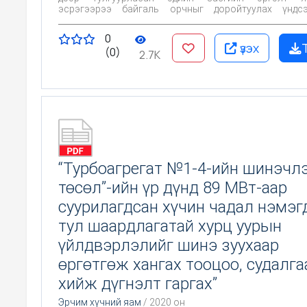
эсрэгээрээ байгаль орчныг доройтуулах үндсэн хүчин
зүйлүүдийн нэг болоод байна. Увс аймгийн 2021
хөгжүүлэх таван жилийн үндсэн чиглэлийн 6.4.3-т Хог
0
менежментийн төлөвлөгөөг боловсруулж хог ангил
үзэх
(0)
боловсруулах үүсгэл санаачилгыг дэмжинэ гэсэн
2.7K
үндэслэн Улаангом сумын хог хаягдлын мене
төлөвлөгөөг боловсруулж байна.
“Турбоагрегат №1-4-ийн шинэчл
төсөл”-ийн үр дүнд 89 МВт-аар
суурилагдсан хүчин чадал нэмэг
тул шаардлагатай хурц уурын
үйлдвэрлэлийг шинэ зуухаар
өргөтгөж хангах тооцоо, судалга
хийж дүгнэлт гаргах”
Эрчим хүчний яам
/ 2020 он