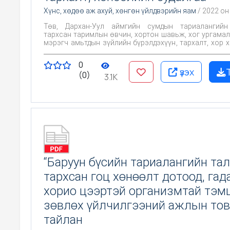
Хүнс, хөдөө аж ахуй, хөнгөн үйлдвэрийн яам
/ 2022 он
Төв, Дархан-Уул аймгийн сумдын тариалангийн
тархсан таримлын өвчин, хортон шавьж, хог ургамал
мэрэгч амьтдын зүйлийн бүрэлдэхүүн, тархалт, хор 
судлан тогтоох, судалгааны өгөгдлүүдийг мэдээл
оруулах, тэдгээртэй тэмцэх арга технологийг шинжл
0
үндэслэлтэй боловсруулан тариаланчдад зөвлөх зор
үзэх
(0)
3.1K
“Баруун бүсийн тариалангийн та
тархсан гоц хөнөөлт дотоод, гад
хорио цээртэй организмтай тэм
зөвлөх үйлчилгээний ажлын то
тайлан