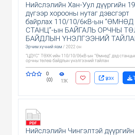
Нийслэлийн Хан-Уул дүүргийн 1
дүгээр хорооны нутаг дэвсгэрт
байрлах 110/10/6кВ-ын “ӨМНӨД
СТАНЦ”-ын БАЙГАЛЬ ОРЧНЫ Т
БАЙДЛЫН ҮНЭЛГЭЭНИЙ ТАЙЛА
Эрчим хүчний яам
/ 2022 он
“ЦДҮС” ТӨХК-ийн 110/10/06кВ-ын “Өмнөд” дэд станцы
орчны төлөв байдлын үнэлгээний тайлан
0
үзэх
(0)
1.1K
Нийслэлийн Чингэлтэй дүүргийн