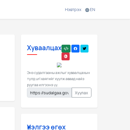
Нэвтрэх
EN
Хуваалцах
Энэ судалгааны ажлыг хуваалцахын
тулд url хаягийг хуулж аваад найз
руугаа илгээнэ үү.
Хуулах
Үнэлгээ өгөх