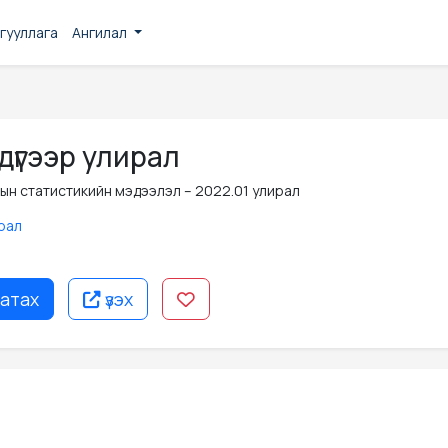
гууллага
Ангилал
дүгээр улирал
ын статистикийн мэдээлэл – 2022.01 улирал
ирал
атах
үзэх