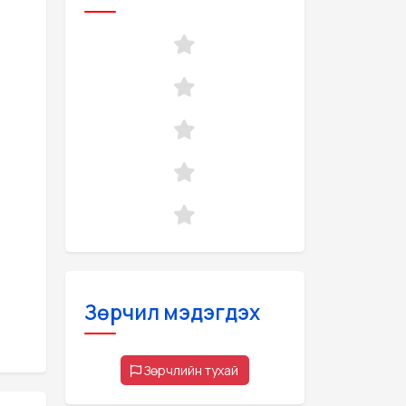
Зөрчил мэдэгдэх
Зөрчлийн тухай