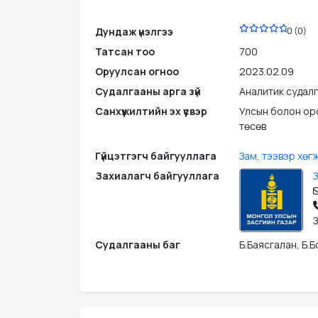
PDF
Дундаж үнэлгээ
0 (0)
Татсан тоо
700
Оруулсан огноо
2023.02.09
Судалгааны арга зүй
Аналитик судал
Санхүүжилтийн эх үүсвэр
Улсын болон ор
төсөв
Гүйцэтгэгч байгууллага
Зам, тээвэр хөг
Захиалагч байгууллага
З
Судалгааны баг
Б.Баясгалан, Б.