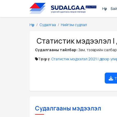
Нүүр
Бай
Нүүр
Судалгаа
Нийгэм судлал
Статистик мэдээлэл I 
Судалгааны тайлбар:
Зам, тээврийн салбар
Түлхүүр үг:
Статистик мэдээлэл 2021 I дүгээр ул
т
Судалгааны мэдээлэл