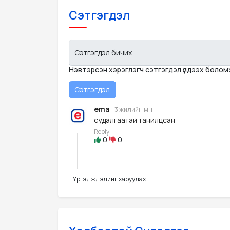
Сэтгэгдэл
Сэтгэгдэл бичих
Нэвтэрсэн хэрэглэгч сэтгэгдэл үлдээх боло
ema
3 жилийн өмнө
судалгаатай танилцсан
Reply
0
0
Үргэлжлэлийг харуулах