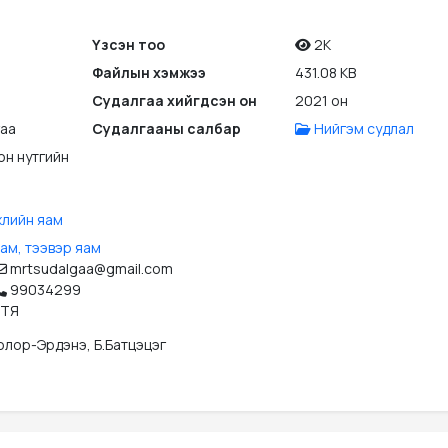
Үзсэн тоо
2K
Файлын хэмжээ
431.08 KB
Судалгаа хийгдсэн он
2021 он
гаа
Судалгааны салбар
Нийгэм судлал
он нутгийн
жлийн яам
ам, тээвэр яам
mrtsudalgaa@gmail.com
99034299
ЗТЯ
Болор-Эрдэнэ, Б.Батцэцэг