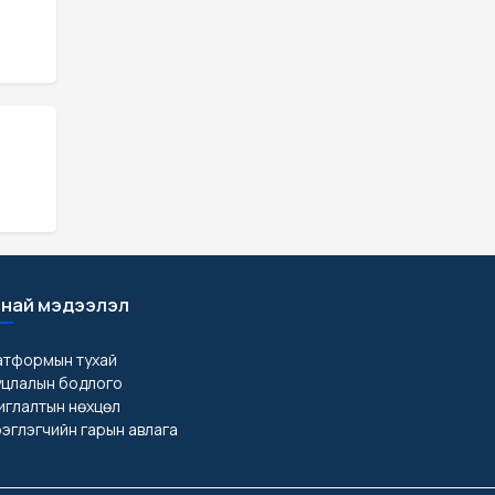
най мэдээлэл
атформын тухай
уцлалын бодлого
глалтын нөхцөл
эглэгчийн гарын авлага