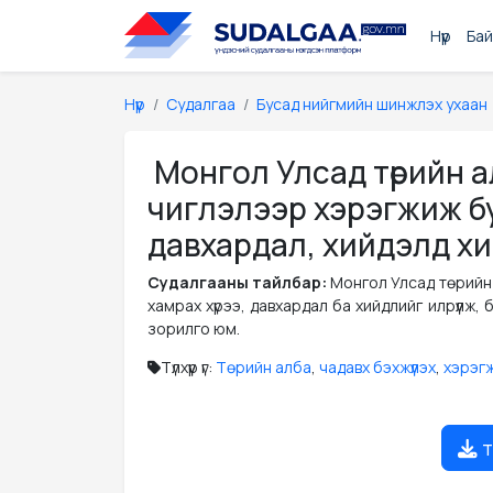
Нүүр
Бай
Нүүр
Судалгаа
Бусад нийгмийн шинжлэх ухаан
Монгол Улсад төрийн 
чиглэлээр хэрэгжиж буй 
давхардал, хийдэлд х
Судалгааны тайлбар:
Монгол Улсад төрийн 
хамрах хүрээ, давхардал ба хийдлийг илрүүлж
зорилго юм.
Түлхүүр үг:
Төрийн алба
,
чадавх бэхжүүлэх
,
хэрэг
т