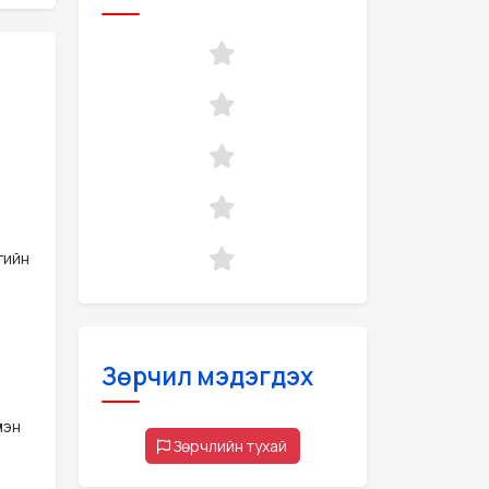
гийн
Зөрчил мэдэгдэх
лэн
Зөрчлийн тухай