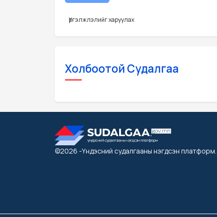
Үргэлжлэлийг харуулах
Холбоотой Судалгаа
©2026
-Үндэсний судалгааны нэгдсэн платформ
.