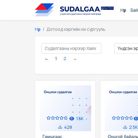
Нүүр
Бай
Нүүр
Дотоод хэргийн их сургууль
←
1
2
→
1.5K
428
2.5K
Гамшгаас
Онцгой байдл