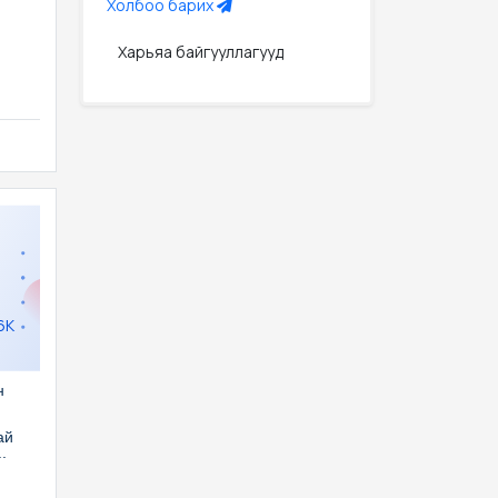
Холбоо барих
Харьяа байгууллагууд
6K
н
й
ай
.