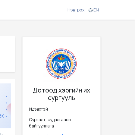
Нэвтрэх
EN
Дотоод хэргийн их
сургууль
Идэвхтэй
6K
Сургалт, судалгааны
байгууллага
хь