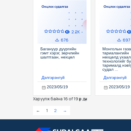
2.2K
676
697
Багануур дүүргийн
Монголын газа
гэмт хэрэг, зөрчлийн
тариалангийн
шалтгаан, нөхцөл
нөхцөлд ухаал
технологийг б
тарималд нэвт
судал ...
Дэлгэрэнгүй
Дэлгэрэнгүй
2023/05/19
2023/05/19
Харуулж байна 16 of 19 үр дүн
←
1
2
→