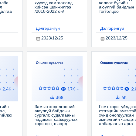
алба
хүүхэд хамгаалалд
чөлөөт бүсийн
л
хийсэн шинжилгээ
аюулгүй байдлын
далгаа
/2018-2022 он/
тогтолцоо
Дэлгэрэнгүй
Дэлгэрэнгүй
2023/12/25
2023/12/25
2.4K
1.7K
2.
368
4K
ргийн
Замын хөдөлгөөний
Гэмт хэрэг үйлдсэ
өл,
аюулгүй байдлын
сэтгэцийн эмгэгтэ
гийлэх
сургалт, судалгааны
хүнд оногдуулсан
чадавхыг сайжруулах
эмнэлгийн чанарт
хэрэгцээ, шаард ...
албадлагын арга ..