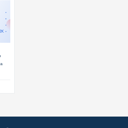
2K
н
га