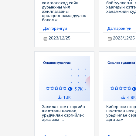
хамгаалахад сайн
байгууллагын 
дурынхны үйл
хаагчдын сэтгэ
ажиллагааны
ханамжийн су
оролцоог нэмэгдүүлэх
...
боломж ...
Дэлгэрэнгүй
Дэлгэрэнгүй
2023/12/25
2023/12/25
3.7K
1.3K
4.9K
Залилах гэмт хэргийн
Кибер гэмт хэ
шалтгаан нөхцөл,
шалтгаан нөхц
урьдчилан сэргийлэх
урьдчилан сэр
арга зам ...
арга зам