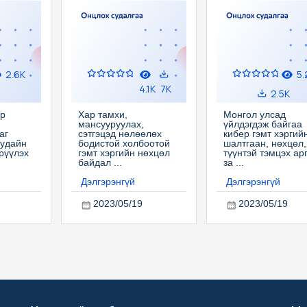
2.6K
5.
4.1K
7K
2.5K
р
Хар тамхи,
Монгол улсад
мансууруулах,
үйлдэгдэж байгаа
аг
сэтгэцэд нөлөөлөх
кибер гэмт хэргий
уудайн
бодистой холбоотой
шалтгаан, нөхцөл,
рүүлэх
гэмт хэргийн нөхцөл
түүнтэй тэмцэх ар
байдал ...
за ...
Дэлгэрэнгүй
Дэлгэрэнгүй
2023/05/19
2023/05/19