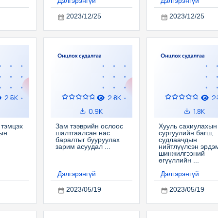
Дэлгэрэнгүй
Дэлгэрэнгүй
2023/12/25
2023/12/25
2.5K
2.8K
2.
0.9K
1.8K
 тэмцэх
Зам тээврийн ослоос
Хууль сахиулахын
ын
шалтгаалсан нас
сургуулийн багш,
баралтыг бууруулах
судлаачдын
зарим асуудал ...
нийтлүүлсэн эрдэ
шинжилгээний
өгүүллийн ...
Дэлгэрэнгүй
Дэлгэрэнгүй
2023/05/19
2023/05/19