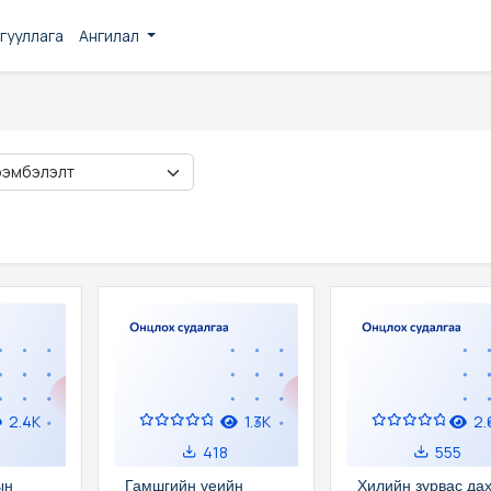
гууллага
Ангилал
2.4K
1.3K
2.
418
555
ын
Гамшгийн үеийн
Хилийн зурвас да