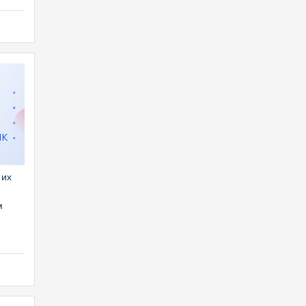
1K
 их
м