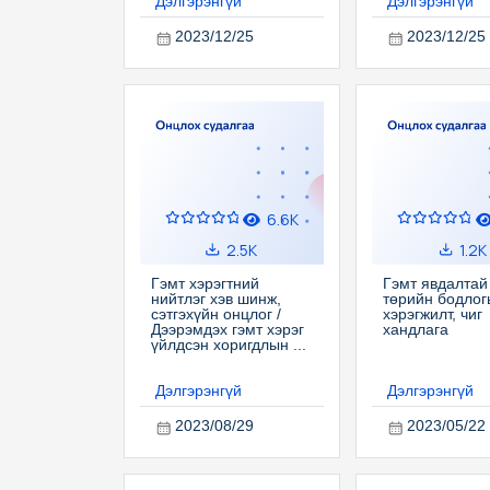
Дэлгэрэнгүй
Дэлгэрэнгүй
2023/12/25
2023/12/25
6.6K
2.5K
1.2K
Гэмт хэрэгтний
Гэмт явдалтай
нийтлэг хэв шинж,
төрийн бодлог
сэтгэхүйн онцлог /
хэрэгжилт, чиг
Дээрэмдэх гэмт хэрэг
хандлага
үйлдсэн хоригдлын ...
Дэлгэрэнгүй
Дэлгэрэнгүй
2023/08/29
2023/05/22