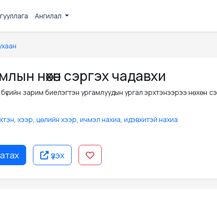
гууллага
Ангилал
ухаан
лын нөхөн сэргэх чадавхи
 бүсийн зарим биелэгтэн ургамлуудын ургал эрхтэнээрээ нөхөн с
хтэн
,
хээр
,
цөлийн хээр
,
ичмэл нахиа
,
идэвхитэй нахиа
атах
үзэх