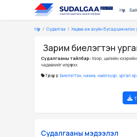
Нүүр
Бай
Нүүр
Судалгаа
Хөдөө аж ахуйн бусад шинжлэх 
Зарим биелэгтэн ургам
Судалгааны тайлбар:
Хээр, цөлийн хээрийн
чадавхийг илрүүлэх
Түлхүүр үг:
Биелэгтэн
,
нахиа
,
найлзуур
,
ургал эр
т
Судалгааны мэдээлэл