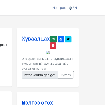
Нэвтрэх
EN
Хуваалцах
эргэх
Энэ судалгааны ажлыг хуваалцахын
тулд url хаягийг хуулж аваад найз
руугаа илгээнэ үү.
Хуулах
Үнэлгээ өгөх