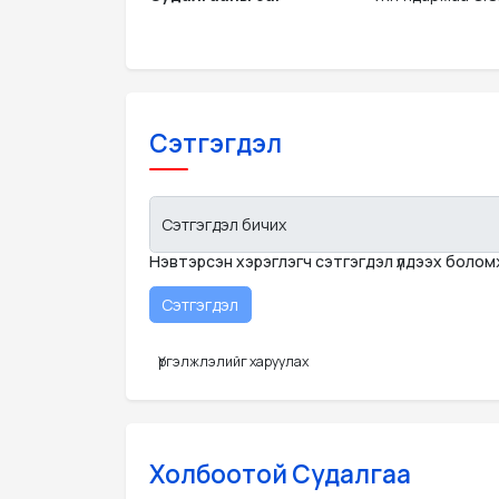
Сэтгэгдэл
Сэтгэгдэл бичих
Нэвтэрсэн хэрэглэгч сэтгэгдэл үлдээх боло
Үргэлжлэлийг харуулах
Холбоотой Судалгаа