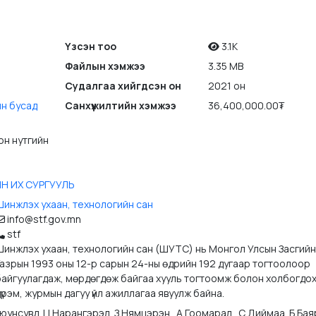
Үзсэн тоо
3.1K
Файлын хэмжээ
3.35 MB
Судалгаа хийгдсэн он
2021 он
йн бусад
Санхүүжилтийн хэмжээ
36,400,000.00₮
он нутгийн
Н ИХ СУРГУУЛЬ
Шинжлэх ухаан, технологийн сан
info@stf.gov.mn
stf
Шинжлэх ухаан, технологийн сан (ШУТС) нь Монгол Улсын Засгийн
Газрын 1993 оны 12-р сарын 24-ны өдрийн 192 дугаар тогтоолоор
байгуулагдаж, мөрдөгдөж байгаа хууль тогтоомж болон холбогдо
үрэм, журмын дагуу үйл ажиллагаа явуулж байна.
унсувд  Ц.Нарангэрэл  З.Нямцэрэн   А.Гоомарал   С.Диймаа  Б.Бая