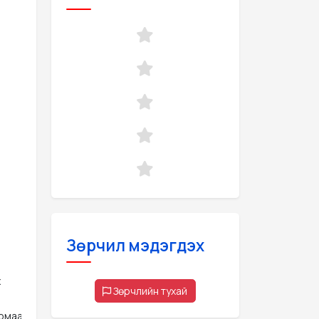
Зөрчил мэдэгдэх
х
Зөрчлийн тухай
рмаа И.Баяраа  О.Анундарь  П.Гүндэгмаа