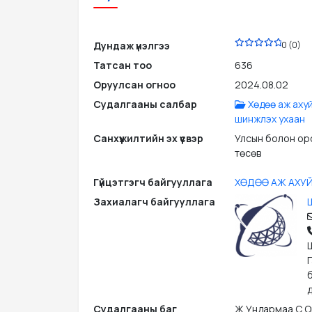
PDF
Дундаж үнэлгээ
0 (0)
Татсан тоо
636
Оруулсан огноо
2024.08.02
Судалгааны салбар
Хөдөө аж аху
шинжлэх ухаан
Санхүүжилтийн эх үүсвэр
Улсын болон ор
төсөв
Гүйцэтгэгч байгууллага
ХӨДӨӨ АЖ АХУЙ
Захиалагч байгууллага
д
Судалгааны баг
Ж.Ундармаа С.Ою