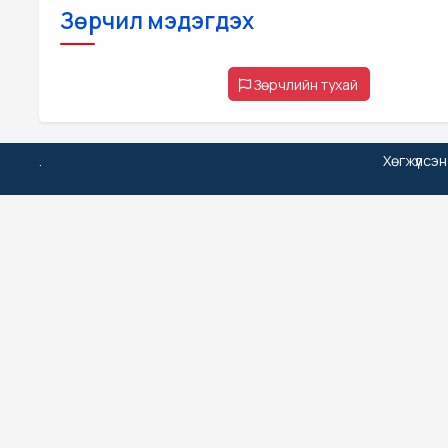
Зөрчил мэдэгдэх
Зөрчлийн тухай
.
Хөгжүүлсэ