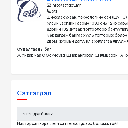
info@stf.gov.mn
stf
Шинжлэх ухаан, технологийн сан (ШУТС)
Улсын Засгийн Газрын 1993 оны 12-р сары
өдрийн 192 дугаар тогтоолоор байгуулаг
мөрдөгдөж байгаа хууль тогтоомж болон
дүрэм, журмын дагуу үйл ажиллагаа явуулж 
Судалгааны баг
Ж.Ундармаа С.Оюунсувд  Ц.Нарангэрэл  З.Нямцэрэн   А.Го
Сэтгэгдэл
Сэтгэгдэл бичих
Нэвтэрсэн хэрэглэгч сэтгэгдэл үлдээх боломжтой!