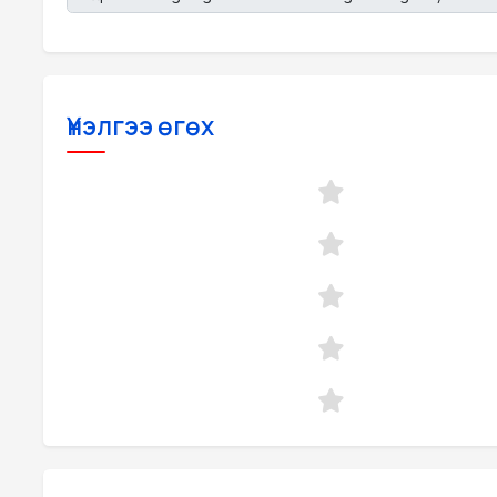
Үнэлгээ өгөх