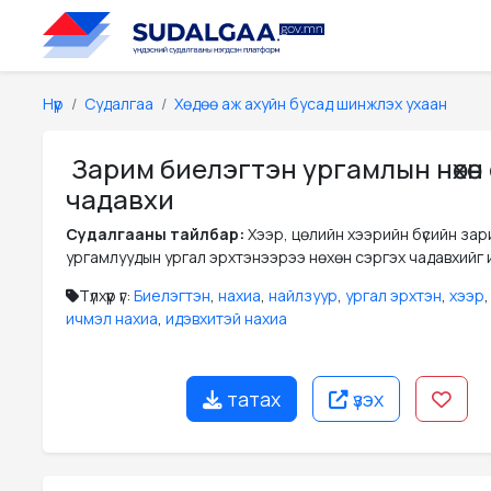
Нүүр
Судалгаа
Хөдөө аж ахуйн бусад шинжлэх ухаан
Зарим биелэгтэн ургамлын нөхөн
чадавхи
Судалгааны тайлбар:
Хээр, цөлийн хээрийн бүсийн за
ургамлуудын ургал эрхтэнээрээ нөхөн сэргэх чадавхийг и
Түлхүүр үг:
Биелэгтэн
,
нахиа
,
найлзуур
,
ургал эрхтэн
,
хээр
ичмэл нахиа
,
идэвхитэй нахиа
татах
үзэх