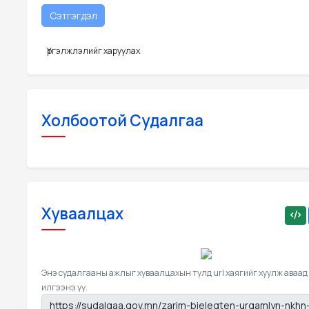
Үргэлжлэлийг харуулах
Холбоотой Судалгаа
Хуваалцах
Энэ судалгааны ажлыг хуваалцахын тулд url хаягийг хуулж аваад
илгээнэ үү.