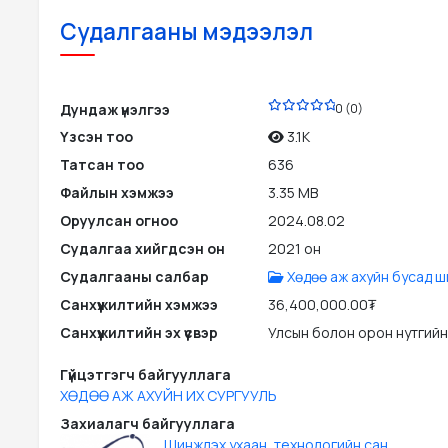
Судалгааны мэдээлэл
PDF
Дундаж үнэлгээ
0 (0)
Үзсэн тоо
3.1K
Татсан тоо
636
Файлын хэмжээ
3.35 MB
Оруулсан огноо
2024.08.02
Судалгаа хийгдсэн он
2021 он
Судалгааны салбар
Хөдөө аж ахуйн бусад ш
Санхүүжилтийн хэмжээ
36,400,000.00₮
Санхүүжилтийн эх үүсвэр
Улсын болон орон нутгийн
Гүйцэтгэгч байгууллага
ХӨДӨӨ АЖ АХУЙН ИХ СУРГУУЛЬ
Захиалагч байгууллага
Шинжлэх ухаан, технологийн сан