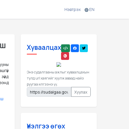
Нэвтрэх
EN
ош
Хуваалцах
рууны
ашгүй
Энэ судалгааны ажлыг хуваалцахын
зүйд
тулд url хаягийг хуулж аваад найз
ээнд
руугаа илгээнэ үү.
Хуулах
ош
Үнэлгээ өгөх