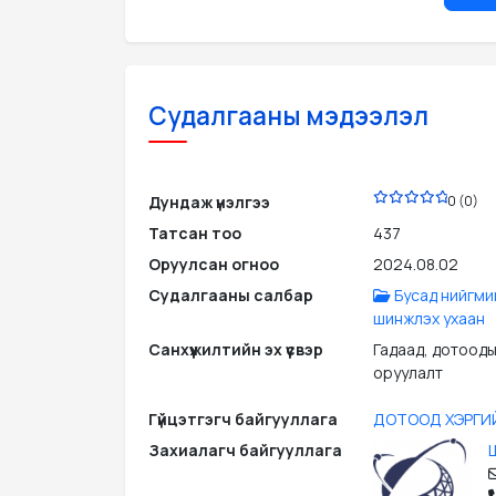
Судалгааны мэдээлэл
PDF
Дундаж үнэлгээ
0 (0)
Татсан тоо
437
Оруулсан огноо
2024.08.02
Судалгааны салбар
Бусад нийгми
шинжлэх ухаан
Санхүүжилтийн эх үүсвэр
Гадаад, дотооды
оруулалт
Гүйцэтгэгч байгууллага
ДОТООД ХЭРГИЙ
Захиалагч байгууллага