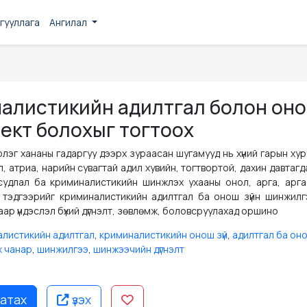
гууллага
Ангилал
алистикийн адилтгал болон он
ект болохыг тогтоох
лэг хананы гадаргуу дээрх зураасан шугамууд нь хүний гарын ху
 атриа, нарийн сувагтай адил хувийн, тогтвортой, дахин давтагд
судлал ба криминалистикийн шинжлэх ухааны онол, арга, арга 
, тэдгээрийг криминалистикийн адилтгал ба онош зүйн шинжилг
ар үндэслэл бүхий дүгнэлт, зөвлөмж, боловсруулахад оршино
листикийн адилтгал
,
криминалистикийн онош зүй
,
адилтгал ба он
 чанар
,
шинжилгээ
,
шинжээчийн дүгнэлт
атах
үзэх