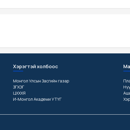
Хэрэгтэй холбоос
Ма
Монгол Улсын Засгийн газар
Пл
ЗГХЭГ
Ну
ЦХХХЯ
Аши
И-Монгол Академи УТҮГ
Хэр