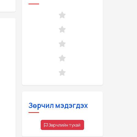
Зөрчил мэдэгдэх
Зөрчлийн тухай