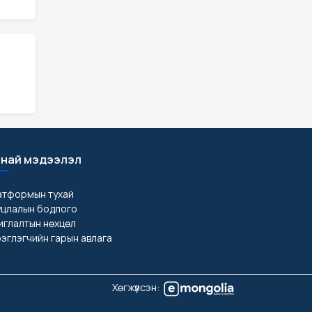
най мэдээлэл
атформын тухай
уцлалын бодлого
глалтын нөхцөл
эглэгчийн гарын авлага
Хөгжүүлсэн: