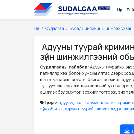
Нүүр
Бай
Нүүр
Судалгаа
Бусад нийгмийн шинжлэх ухаан
Адууны туурай кримин
зүйн шинжилгээний объ
Судалгааны тайлбар:
Адууны туурайны эвэр
папилляр хээ болон хумсны ялтас дээрх ховил,
шинж чанарыг агуулж байгаа эсэхийг адуу 
тулгуурлан судалж шинжилсний үндсэн дээр
ашиглах боломжтой эсэхийг тогтоож, энэ тала
Түлхүүр үг:
адуу судлал
,
криминалистик
,
кримина
зүйн объект
,
адууны туурай
,
шинж тэмдэг
,
шинж
т