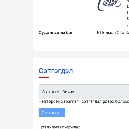
д
Судалгааны баг
Б.Цолмон С.Ганб
Сэтгэгдэл
Сэтгэгдэл бичих
Нэвтэрсэн хэрэглэгч сэтгэгдэл үлдээх боло
Үргэлжлэлийг харуулах