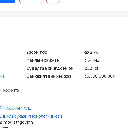
Үзсэн тоо
2.7K
Файлын хэмжээ
3.64 MB
Судалгаа хийгдсэн он
2021 он
йн
Санхүүжилтийн хэмжээ
36,500,000.00₮
н хөрөнгө
Н ИХ СУРГУУЛЬ
Шинжлэх ухаан, технологийн сан
info@stf.gov.mn