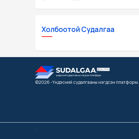
Холбоотой Судалгаа
©2026
-Үндэсний судалгааны нэгдсэн платформ
.
.