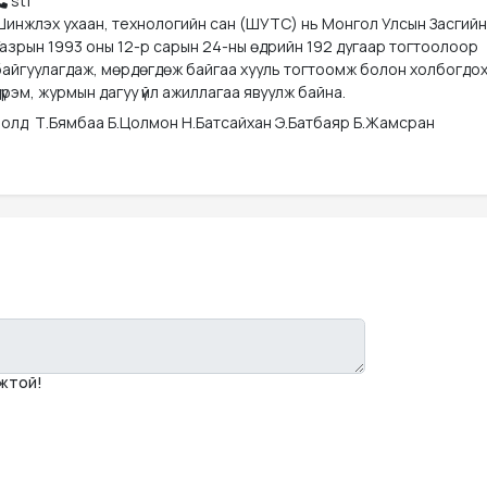
stf
Шинжлэх ухаан, технологийн сан (ШУТС) нь Монгол Улсын Засгийн
Газрын 1993 оны 12-р сарын 24-ны өдрийн 192 дугаар тогтоолоор
байгуулагдаж, мөрдөгдөж байгаа хууль тогтоомж болон холбогдо
үрэм, журмын дагуу үйл ажиллагаа явуулж байна.
олд  Т.Бямбаа Б.Цолмон Н.Батсайхан Э.Батбаяр Б.Жамсран
мжтой!