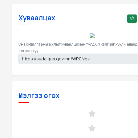
Хуваалцах
Энэ судалгааны ажлыг хуваалцахын тулд url хаягийг хуулж аваад
илгээнэ үү.
Үнэлгээ өгөх