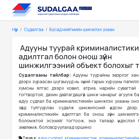
Нүүр
Судалгаа
Бусад нийгмийн шинжлэх ухаан
Адууны туурай криминалистик
адилтгал болон онош зүйн
шинжилгээний объект болохыг 
Судалгааны тайлбар:
Адууны туурайны эвэрлэг хан
дээрх зураасан шугамууд нь хүний гарын хурууны папил
хумсны ялтас дээрх ховил, атриа, нарийн сувагтай 
тогтвортой, дахин давтагдашгүй шинж чанарыг агуулж б
адуу судлал ба криминалистикийн шинжлэх ухааны онол
зүйд тулгуурлан судалж шинжилсний үндсэн дээр,
криминалистикийн адилтгал ба онош зүйн шинжилгэ
боломжтой эсэхийг тогтоож, энэ талаар үндэслэл бү
зөвлөмж, боловсруулахад оршино
Түлхүүр үг:
адуу судлал
,
криминалистик
,
криминалистикийн