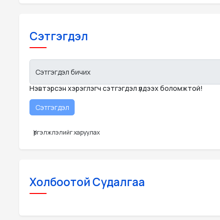
Сэтгэгдэл
Сэтгэгдэл бичих
Нэвтэрсэн хэрэглэгч сэтгэгдэл үлдээх боломжтой!
Үргэлжлэлийг харуулах
Холбоотой Судалгаа