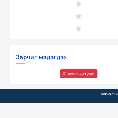
Зөрчил мэдэгдэх
Зөрчлийн тухай
.
Хөгжүүлсэ