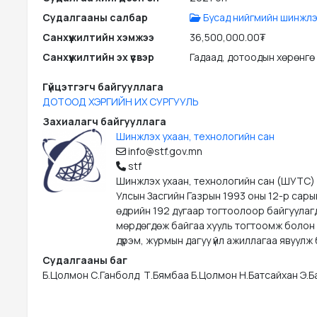
Судалгааны салбар
Бусад нийгмийн шинжлэ
Санхүүжилтийн хэмжээ
36,500,000.00₮
Санхүүжилтийн эх үүсвэр
Гадаад, дотоодын хөрөнгө
Гүйцэтгэгч байгууллага
ДОТООД ХЭРГИЙН ИХ СУРГУУЛЬ
Захиалагч байгууллага
Шинжлэх ухаан, технологийн сан
info@stf.gov.mn
stf
Шинжлэх ухаан, технологийн сан (ШУТС)
Улсын Засгийн Газрын 1993 оны 12-р сары
өдрийн 192 дугаар тогтоолоор байгуулаг
мөрдөгдөж байгаа хууль тогтоомж болон
дүрэм, журмын дагуу үйл ажиллагаа явуулж 
Судалгааны баг
Б.Цолмон С.Ганболд  Т.Бямбаа Б.Цолмон Н.Батсайхан Э.