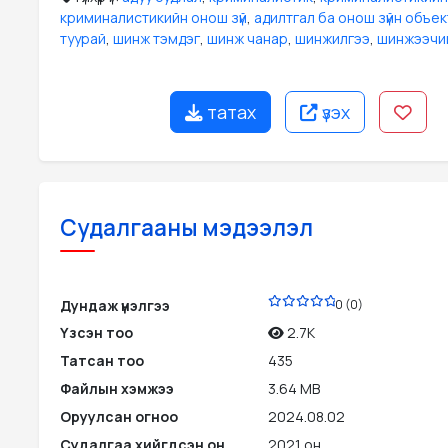
криминалистикийн онош зүй
,
адилтгал ба онош зүйн объек
туурай
,
шинж тэмдэг
,
шинж чанар
,
шинжилгээ
,
шинжээчий
татах
үзэх
Судалгааны мэдээлэл
PDF
Дундаж үнэлгээ
0 (0)
Үзсэн тоо
2.7K
Татсан тоо
435
Файлын хэмжээ
3.64 MB
Оруулсан огноо
2024.08.02
Судалгаа хийгдсэн он
2021 он