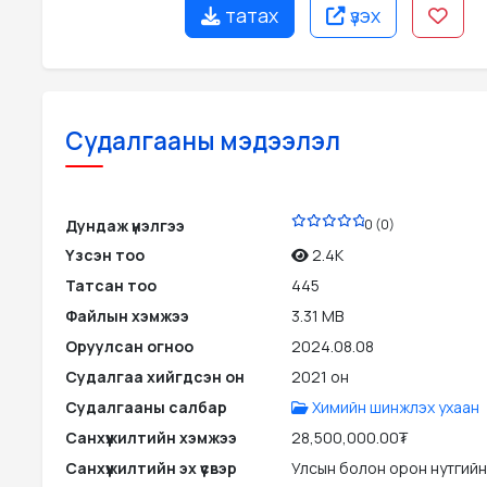
татах
үзэх
Судалгааны мэдээлэл
PDF
Дундаж үнэлгээ
0 (0)
Үзсэн тоо
2.4K
Татсан тоо
445
Файлын хэмжээ
3.31 MB
Оруулсан огноо
2024.08.08
Судалгаа хийгдсэн он
2021 он
Судалгааны салбар
Химийн шинжлэх ухаан
Санхүүжилтийн хэмжээ
28,500,000.00₮
Санхүүжилтийн эх үүсвэр
Улсын болон орон нутгийн