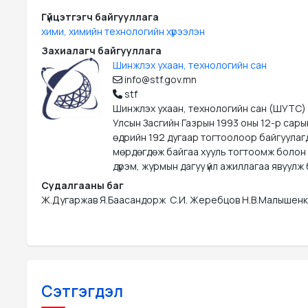
Гүйцэтгэгч байгууллага
хими, химийн технологийн хүрээлэн
Захиалагч байгууллага
Шинжлэх ухаан, технологийн сан
info@stf.gov.mn
stf
Шинжлэх ухаан, технологийн сан (ШУТС)
Улсын Засгийн Газрын 1993 оны 12-р сары
өдрийн 192 дугаар тогтоолоор байгуулаг
мөрдөгдөж байгаа хууль тогтоомж болон
дүрэм, журмын дагуу үйл ажиллагаа явуулж 
Судалгааны баг
Ж.Дугаржав Я.Баасандорж  С.И. Жеребцов Н.В.Малышенк
Сэтгэгдэл