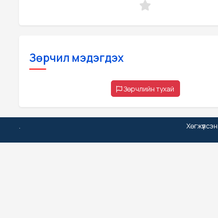
Зөрчил мэдэгдэх
Зөрчлийн тухай
.
Хөгжүүлсэ