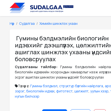
Нүүр
Судалгаа
Химийн шинжлэх ухаан
Гумины бэлдмэлийн биологийн
идэвхийг дээшлүүлэх, цөлжилтий
ашиглах шинжлэх ухааны үндсий
боловсруулах
Судалгааны тайлбар:
Гумины бэлдмэлийн найрлаг
биологийн идэвхийн хоорондын хамаарлыг нээж илрүүлэх
эсрэг ашиглах шинжлэх ухааны үндсийг боловсруулах
Түлхүүр үг:
Гумины бэлдмэл
,
структур бүлгийн найрлага
,
аро
зэрэг
,
биологийн идэвх
,
фитотест
,
цөлжилт
,
уулын хээр
,
нугын билчээр