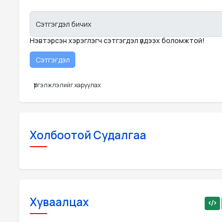
Сэтгэгдэл бичих
Нэвтэрсэн хэрэглэгч сэтгэгдэл үлдээх боломжтой!
Үргэлжлэлийг харуулах
Холбоотой Судалгаа
Хуваалцах