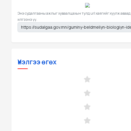
Энэ судалгааны ажлыг хуваалцахын тулд url хаягийг хуулж аваад
илгээнэ үү.
Үнэлгээ өгөх