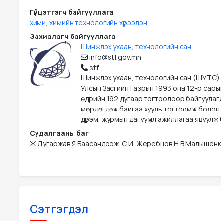
Гүйцэтгэгч байгууллага
хими, химийн технологийн хүрээлэн
Захиалагч байгууллага
Шинжлэх ухаан, технологийн сан
info@stf.gov.mn
stf
Шинжлэх ухаан, технологийн сан (ШУТС)
Улсын Засгийн Газрын 1993 оны 12-р сары
өдрийн 192 дугаар тогтоолоор байгуулаг
мөрдөгдөж байгаа хууль тогтоомж болон
дүрэм, журмын дагуу үйл ажиллагаа явуулж 
Судалгааны баг
Ж.Дугаржав Я.Баасандорж  С.И. Жеребцов Н.В.Малышенк
Сэтгэгдэл