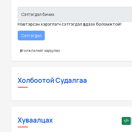
Сэтгэгдэл бичих
Нэвтэрсэн хэрэглэгч сэтгэгдэл үлдээх боломжтой!
Үргэлжлэлийг харуулах
Холбоотой Судалгаа
Хуваалцах