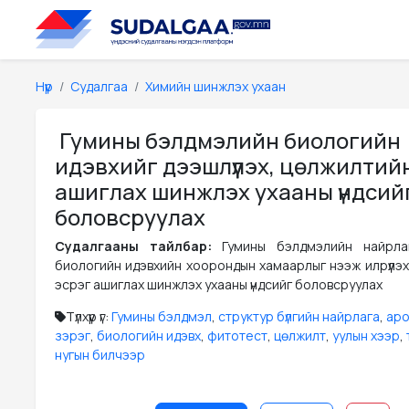
Нүүр
Судалгаа
Химийн шинжлэх ухаан
Гумины бэлдмэлийн биологийн
идэвхийг дээшлүүлэх, цөлжилтий
ашиглах шинжлэх ухааны үндсий
боловсруулах
Судалгааны тайлбар:
Гумины бэлдмэлийн найрлаг
биологийн идэвхийн хоорондын хамаарлыг нээж илрүүлэх
эсрэг ашиглах шинжлэх ухааны үндсийг боловсруулах
Түлхүүр үг:
Гумины бэлдмэл
,
структур бүлгийн найрлага
,
аро
зэрэг
,
биологийн идэвх
,
фитотест
,
цөлжилт
,
уулын хээр
,
нугын билчээр