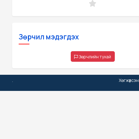
Зөрчил мэдэгдэх
Зөрчлийн тухай
.
Хөгжүүлсэ