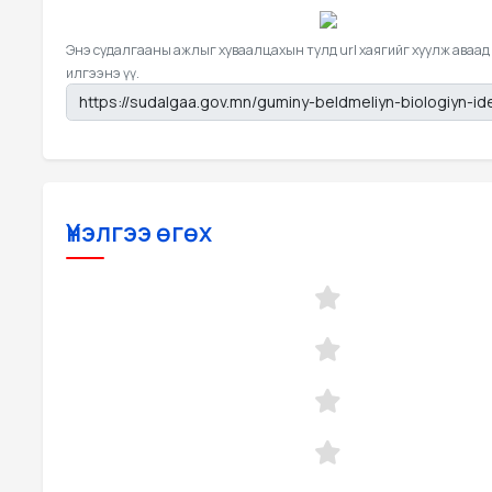
Энэ судалгааны ажлыг хуваалцахын тулд url хаягийг хуулж аваад
илгээнэ үү.
Үнэлгээ өгөх