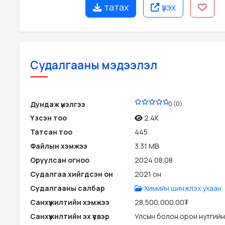
татах
үзэх
Судалгааны мэдээлэл
PDF
Дундаж үнэлгээ
0 (0)
Үзсэн тоо
2.4K
Татсан тоо
445
Файлын хэмжээ
3.31 MB
Оруулсан огноо
2024.08.08
Судалгаа хийгдсэн он
2021 он
Судалгааны салбар
Химийн шинжлэх ухаан
Санхүүжилтийн хэмжээ
28,500,000.00₮
Санхүүжилтийн эх үүсвэр
Улсын болон орон нутгийн