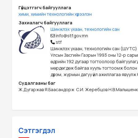
Гүйцэтгэгч байгууллага
хими, химийн технологийн хүрээлэн
Захиалагч байгууллага
Шинжлэх ухаан, технологийн сан
info@stf.gov.mn
stf
Шинжлэх ухаан, технологийн сан (ШУТС)
Улсын Засгийн Газрын 1993 оны 12-р сары
өдрийн 192 дугаар тогтоолоор байгуулаг
мөрдөгдөж байгаа хууль тогтоомж болон
дүрэм, журмын дагуу үйл ажиллагаа явуулж 
Судалгааны баг
Ж.Дугаржав Я.Баасандорж  С.И. Жеребцов Н.В.Малышенк
Сэтгэгдэл