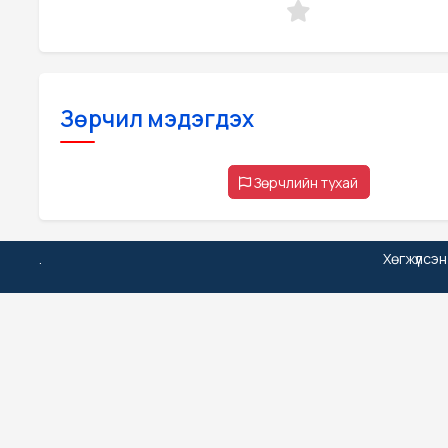
Зөрчил мэдэгдэх
Зөрчлийн тухай
.
Хөгжүүлсэ