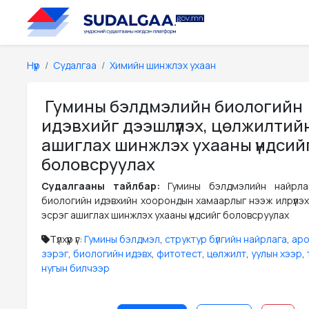
Нүүр
Судалгаа
Химийн шинжлэх ухаан
Гумины бэлдмэлийн биологийн
идэвхийг дээшлүүлэх, цөлжилтий
ашиглах шинжлэх ухааны үндсий
боловсруулах
Судалгааны тайлбар:
Гумины бэлдмэлийн найрлаг
биологийн идэвхийн хоорондын хамаарлыг нээж илрүүлэх
эсрэг ашиглах шинжлэх ухааны үндсийг боловсруулах
Түлхүүр үг:
Гумины бэлдмэл
,
структур бүлгийн найрлага
,
аро
зэрэг
,
биологийн идэвх
,
фитотест
,
цөлжилт
,
уулын хээр
,
нугын билчээр