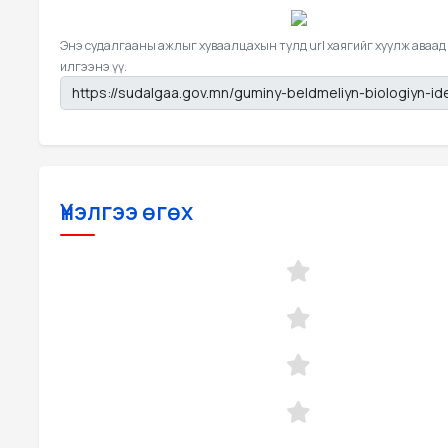
Энэ судалгааны ажлыг хуваалцахын тулд url хаягийг хуулж аваад
илгээнэ үү.
Үнэлгээ өгөх