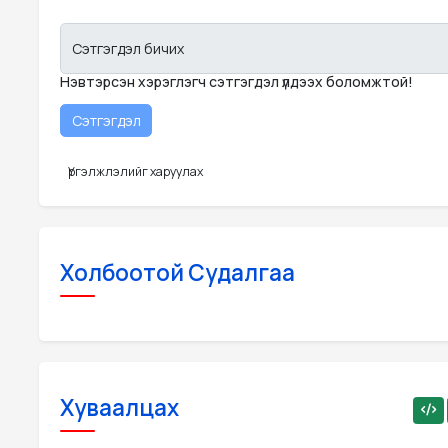
Сэтгэгдэл бичих
Нэвтэрсэн хэрэглэгч сэтгэгдэл үлдээх боломжтой!
Үргэлжлэлийг харуулах
Холбоотой Судалгаа
Хуваалцах