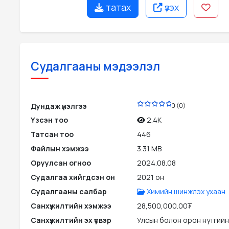
татах
үзэх
Судалгааны мэдээлэл
PDF
Дундаж үнэлгээ
0 (0)
Үзсэн тоо
2.4K
Татсан тоо
446
Файлын хэмжээ
3.31 MB
Оруулсан огноо
2024.08.08
Судалгаа хийгдсэн он
2021 он
Судалгааны салбар
Химийн шинжлэх ухаан
Санхүүжилтийн хэмжээ
28,500,000.00₮
Санхүүжилтийн эх үүсвэр
Улсын болон орон нутгийн