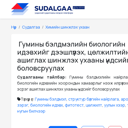
Нүүр
Судалгаа
Химийн шинжлэх ухаан
Гумины бэлдмэлийн биологийн
идэвхийг дээшлүүлэх, цөлжилтий
ашиглах шинжлэх ухааны үндсий
боловсруулах
Судалгааны тайлбар:
Гумины бэлдмэлийн найрлаг
биологийн идэвхийн хоорондын хамаарлыг нээж илрүүлэх
эсрэг ашиглах шинжлэх ухааны үндсийг боловсруулах
Түлхүүр үг:
Гумины бэлдмэл
,
структур бүлгийн найрлага
,
аро
зэрэг
,
биологийн идэвх
,
фитотест
,
цөлжилт
,
уулын хээр
,
нугын билчээр