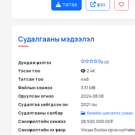
татах
үзэх
Судалгааны мэдээлэл
PDF
Дундаж үнэлгээ
0 (0)
Үзсэн тоо
2.4K
Татсан тоо
446
Файлын хэмжээ
3.31 MB
Оруулсан огноо
2024.08.08
Судалгаа хийгдсэн он
2021 он
Судалгааны салбар
Химийн шинжлэх ухаан
Санхүүжилтийн хэмжээ
28,500,000.00₮
Санхүүжилтийн эх үүсвэр
Улсын болон орон нутгийн