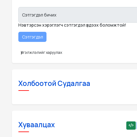
Сэтгэгдэл бичих
Нэвтэрсэн хэрэглэгч сэтгэгдэл үлдээх боломжтой!
Үргэлжлэлийг харуулах
Холбоотой Судалгаа
Хуваалцах