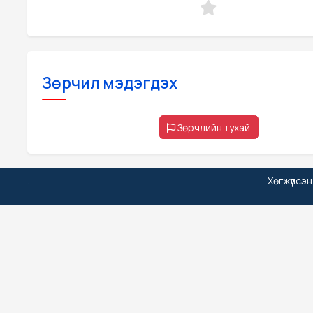
Зөрчил мэдэгдэх
Зөрчлийн тухай
.
Хөгжүүлсэ