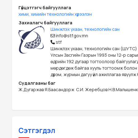
Гүйцэтгэгч байгууллага
хими, химийн технологийн хүрээлэн
Захиалагч байгууллага
Шинжлэх ухаан, технологийн сан
info@stf.gov.mn
stf
Шинжлэх ухаан, технологийн сан (ШУТС)
Улсын Засгийн Газрын 1993 оны 12-р сары
өдрийн 192 дугаар тогтоолоор байгуулаг
мөрдөгдөж байгаа хууль тогтоомж болон
дүрэм, журмын дагуу үйл ажиллагаа явуулж 
Судалгааны баг
Ж.Дугаржав Я.Баасандорж  С.И. Жеребцов Н.В.Малышенк
Сэтгэгдэл