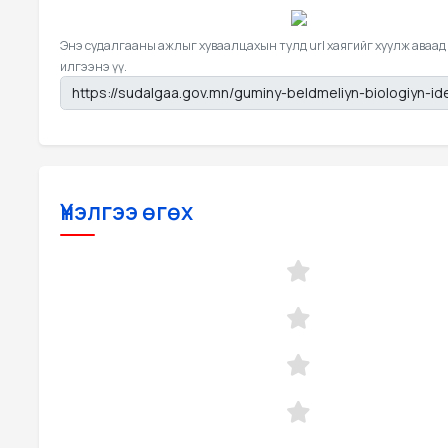
Энэ судалгааны ажлыг хуваалцахын тулд url хаягийг хуулж аваад
илгээнэ үү.
Үнэлгээ өгөх