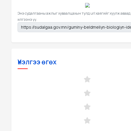
Энэ судалгааны ажлыг хуваалцахын тулд url хаягийг хуулж аваад
илгээнэ үү.
Үнэлгээ өгөх