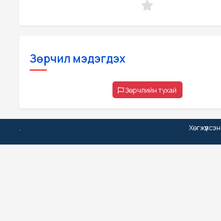
Зөрчил мэдэгдэх
Зөрчлийн тухай
.
Хөгжүүлсэ