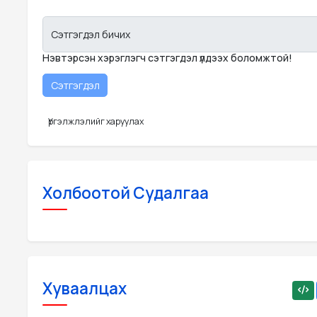
Сэтгэгдэл бичих
Нэвтэрсэн хэрэглэгч сэтгэгдэл үлдээх боломжтой!
Үргэлжлэлийг харуулах
Холбоотой Судалгаа
Хуваалцах