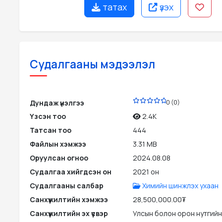
татах
үзэх
Судалгааны мэдээлэл
PDF
Дундаж үнэлгээ
0 (0)
Үзсэн тоо
2.4K
Татсан тоо
444
Файлын хэмжээ
3.31 MB
Оруулсан огноо
2024.08.08
Судалгаа хийгдсэн он
2021 он
Судалгааны салбар
Химийн шинжлэх ухаан
Санхүүжилтийн хэмжээ
28,500,000.00₮
Санхүүжилтийн эх үүсвэр
Улсын болон орон нутгийн