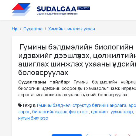
Нүүр
Судалгаа
Химийн шинжлэх ухаан
Гумины бэлдмэлийн биологийн
идэвхийг дээшлүүлэх, цөлжилтий
ашиглах шинжлэх ухааны үндсий
боловсруулах
Судалгааны тайлбар:
Гумины бэлдмэлийн найрлаг
биологийн идэвхийн хоорондын хамаарлыг нээж илрүүлэх
эсрэг ашиглах шинжлэх ухааны үндсийг боловсруулах
Түлхүүр үг:
Гумины бэлдмэл
,
структур бүлгийн найрлага
,
аро
зэрэг
,
биологийн идэвх
,
фитотест
,
цөлжилт
,
уулын хээр
,
нугын билчээр