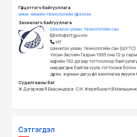
Гүйцэтгэгч байгууллага
хими, химийн технологийн хүрээлэн
Захиалагч байгууллага
Шинжлэх ухаан, технологийн сан
info@stf.gov.mn
stf
Шинжлэх ухаан, технологийн сан (ШУТС)
Улсын Засгийн Газрын 1993 оны 12-р сары
өдрийн 192 дугаар тогтоолоор байгуулаг
мөрдөгдөж байгаа хууль тогтоомж болон
дүрэм, журмын дагуу үйл ажиллагаа явуулж 
Судалгааны баг
Ж.Дугаржав Я.Баасандорж  С.И. Жеребцов Н.В.Малышенк
Сэтгэгдэл