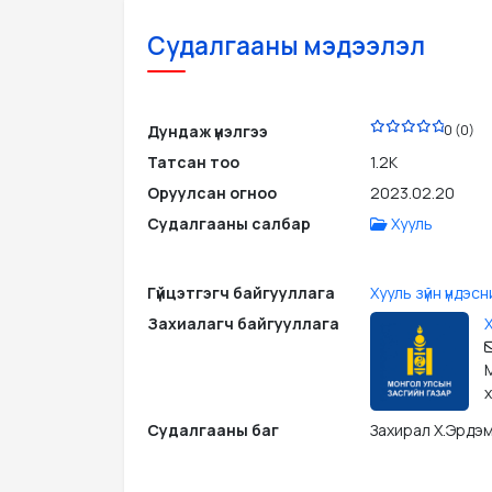
Судалгааны мэдээлэл
PDF
Дундаж үнэлгээ
0 (0)
Татсан тоо
1.2K
Оруулсан огноо
2023.02.20
Судалгааны салбар
Хууль
Гүйцэтгэгч байгууллага
Хууль зүйн үндэсн
Захиалагч байгууллага
Х
М
х
Судалгааны баг
Захирал Х.Эрдэм