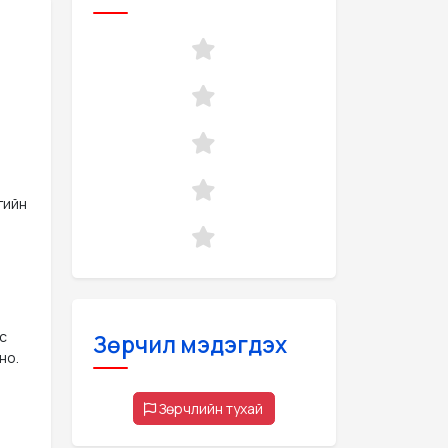
гийн
с
Зөрчил мэдэгдэх
но.
Зөрчлийн тухай