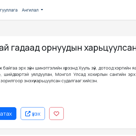
гууллага
Ангилал
ай гадаад орнуудын харьцуулса
 байгаа эрх зүйн шинэтгэлийн хүрээнд Хууль зүй, дотоод хэргийн 
, шийдвэртэй уялдуулан, Монгол Улсад хохирлын сангийн эрх 
 зорилгоор энэхүү харьцуулсан судалгааг хийсэн.
атах
үзэх