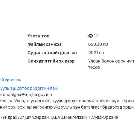
Үзсэн тоо
1K
Файлын хэмжээ
650.30 KB
Судалгаа хийгдсэн он
2021 он
Санхүүжилтийн эх үүсвэр
Улсын болон орон нут
төсөв
ий хүрээлэн
ууль зүй, дотоод хэргийн яам
sudalgaa@mojha.gov.mn
онгол Улсад шударга ёс, хууль дээдлэх зарчмыг хэрэгжүүлж, төрөө
үний эрх, эрх чөлөөг хангахуйц хууль зүйн баталгааг бүрдүүлэхэд орши
-Ундрах /Dr.jur/ удирдан, ЭША З.Мөнгөлжин, Г.Сувд-Эрдэнэ