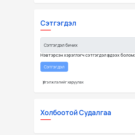
Сэтгэгдэл
Сэтгэгдэл бичих
Нэвтэрсэн хэрэглэгч сэтгэгдэл үлдээх боло
Үргэлжлэлийг харуулах
Холбоотой Судалгаа