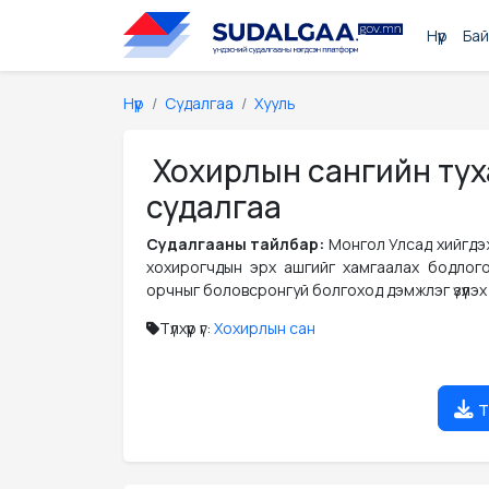
Нүүр
Бай
Нүүр
Судалгаа
Хууль
Хохирлын сангийн тух
судалгаа
Судалгааны тайлбар:
Монгол Улсад хийгдэж
хохирогчдын эрх ашгийг хамгаалах бодлого
орчныг боловсронгуй болгоход дэмжлэг үзүүлэх
Түлхүүр үг:
Хохирлын сан
т