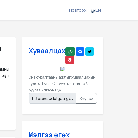
Нэвтрэх
EN
н
Хуваалцах
яамны
зүйн
Энэ судалгааны ажлыг хуваалцахын
тулд url хаягийг хуулж аваад найз
руугаа илгээнэ үү.
Хуулах
Үнэлгээ өгөх