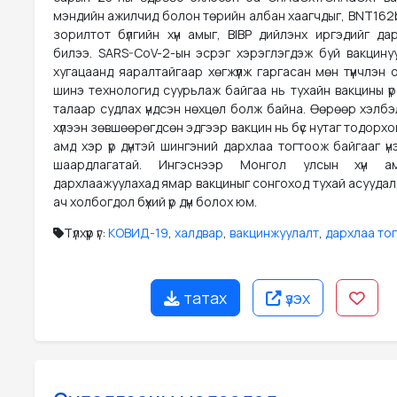
мэндийн ажилчид болон төрийн албан хаагчдыг, BNT162
зорилтот бүлгийн хүн амыг, BIBP дийлэнх иргэдийг да
билээ. SARS-CoV-2-ын эсрэг хэрэглэгдэж буй вакцину
хугацаанд яаралтайгаар хөгжүүлж гаргасан мөн түүнчлэн
шинэ технологид суурьлаж байгаа нь тухайн вакцины үр
талаар судлах үндсэн нөхцөл болж байна. Өөрөөр хэлбэ
хүлээн зөвшөөрөгдсөн эдгээр вакцин нь бүс нутаг тодорхой
амд хэр үр дүнтэй шингэний дархлаа тогтоож байгааг үн
шаардлагатай. Ингэснээр Монгол улсын хүн а
дархлаажуулахад ямар вакциныг сонгоход тухай асуудал
ач холбогдол бүхий үр дүн болох юм.
Түлхүүр үг:
КОВИД-19
,
халдвар
,
вакцинжуулалт
,
дархлаа то
татах
үзэх