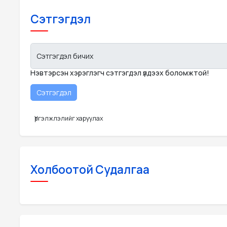
Сэтгэгдэл
Сэтгэгдэл бичих
Нэвтэрсэн хэрэглэгч сэтгэгдэл үлдээх боломжтой!
Үргэлжлэлийг харуулах
Холбоотой Судалгаа