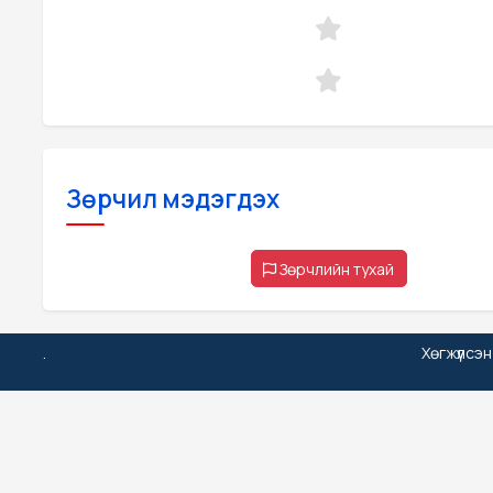
Зөрчил мэдэгдэх
Зөрчлийн тухай
.
Хөгжүүлсэ