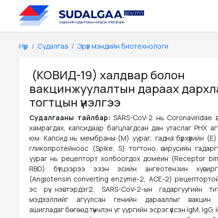
Нүүр
Судалгаа
Эрүүл мэндийн биотехнологи
(КОВИД-19) халдвар болон
вакцинжуулалтын дараах дархл
тогтцын үнэлгээ
Судалгааны тайлбар:
SARS-CoV-2 нь Coronaviridae 
хамрагдах, капсидаар багцлагдсан дан утаслаг РНХ аг
юм. Капсид нь мембраны (M) уураг, гадна бүрхүүлийн (E)
гликопротейноос (Spike, S) тогтоно. вирусийн гадарг
уураг нь рецепторт холбоогдох домеин (Receptor bin
RBD) бүтцээрээ эзэн эсийн ангеотензин хувирг
(Angiotensin converting enzyme-2, ACE-2) рецепторто
эс рүү нэвтэрдэг2. SARS-CoV-2-ын гадаргуугийн т
мэдээллийг агуулсан генийн дарааллыг вакцин ү
ашигладаг бөгөөд түүнчлэн уг уургийн эсрэг үүссэн IgM, IgG, 