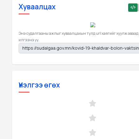
Хуваалцах
Энэ судалгааны ажлыг хуваалцахын тулд url хаягийг хуулж аваад
илгээнэ үү.
Үнэлгээ өгөх