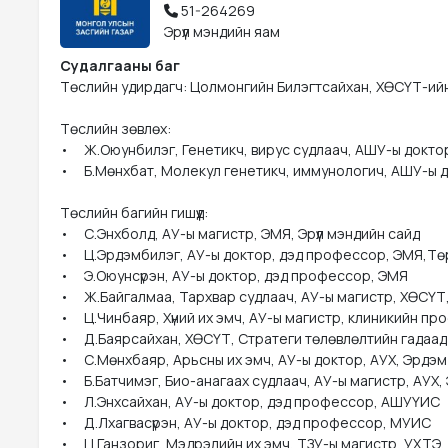
51-264269
Эрүүл мэндийн яам
Судалгааны баг
Төслийн удирдагч: Цолмонгийн Билэгтсайхан, ХӨСҮТ-ийн 
Төслийн зөвлөх: 

•	Ж.Оюунбилэг, Генетикч, вирус судлаач, АШУ-ы доктор, профессор 

•	Б.Мөнхбат, Молекул генетикч, иммунологич, АШУ-ы доктор, профессор 

Төслийн багийн гишүүд: 

•	С.Энхболд, АУ-ы магистр, ЭМЯ, Эрүүл мэндийн сайд 

•	Ц.Эрдэмбилэг, АУ-ы доктор, дэд профессор, ЭМЯ,Төрийн нарийн бичгийн дарга 

•	Э.Оюунсүрэн, АУ-ы доктор, дэд профессор, ЭМЯ 

•	Ж.Байгалмаа, Тархвар судлаач, AУ-ы магистр, ХӨСҮТ, Халдварт өвчний тандалт эрхэлсэн дэд захирал 

•	Ц.Чинбаяр, Хүний их эмч, АУ-ы магистр, клиникийн профессор, ХӨСҮТ, Эмнэлгийн тусламж, үйлчилгээний эрхэлсэн дэд захирал 

•	Д.Баярсайхан, ХӨСҮТ, Стратеги төлөвлөлтийн гадаад харилцаа эрхэлсэн дэд захирал 

•	С.Мөнхбаяр, Арьсны их эмч, АУ-ы доктор, АУХ, Эрдэм шинжилгээний төв лабораторийн эрхлэгч 

•	Б.Батчимэг, Био-анагаах судлаач, АУ-ы магистр, АУХ, Эрдэм шинжилгээний төвийн лабораторийн эрдэм шинжилгээний дэд ажилтан 

•	Л.Энхсайхан, АУ-ы доктор, дэд профессор, АШУҮИС 

•	Д.Лхагвасүрэн, АУ-ы доктор, дэд профессор, МУИС 

•	Ц.Ганзориг, Мэдрэлийн их эмч, ТЗУ-ы магистр, УХТЭ, ЭХД захирал 
