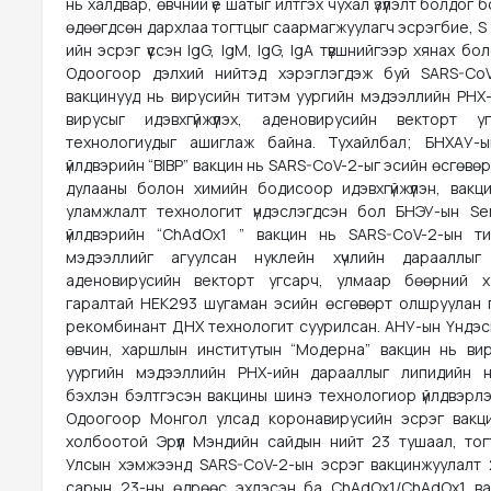
нь халдвар, өвчний үе шатыг илтгэх чухал үзүүлэлт болдог
өдөөгдсөн дархлаа тогтцыг саармагжуулагч эсрэгбие, S
ийн эсрэг үүссэн IgG, IgM, IgG, IgA түвшнийгээр хянах б
Одоогоор дэлхий нийтэд хэрэглэгдэж буй SARS-CoV
вакцинууд нь вирусийн титэм уургийн мэдээллийн РНХ-
вирусыг идэвхгүйжүүлэх, аденовирусийн векторт у
технологиудыг ашиглаж байна. Тухайлбал; БНХАУ-ы
үйлдвэрийн “BIBP” вакцин нь SARS-CoV-2-ыг эсийн өсгөвө
дулааны болон химийн бодисоор идэвхгүйжүүлэн, вакци
уламжлалт технологит үндэслэгдсэн бол БНЭУ-ын Ser
үйлдвэрийн “ChAdOx1 ” вакцин нь SARS-CoV-2-ын т
мэдээллийг агуулсан нуклейн хүчлийн дарааллыг
аденовирусийн векторт угсарч, улмаар бөөрний х
гаралтай HEK293 шугаман эсийн өсгөвөрт олшруулан 
рекомбинант ДНХ технологит суурилсан. АНУ-ын Үндэс
өвчин, харшлын институтын “Модерна” вакцин нь ви
уургийн мэдээллийн РНХ-ийн дарааллыг липидийн н
бэхлэн бэлтгэсэн вакцины шинэ технологиор үйлдвэрлэ
Одоогоор Монгол улсад коронавирусийн эсрэг вакц
холбоотой Эрүүл Мэндийн сайдын нийт 23 тушаал, тог
Улсын хэмжээнд SARS-CoV-2-ын эсрэг вакцинжуулалт
сарын 23-ны өдрөөс эхлэсэн ба ChAdOx1/ChAdOx1 вак