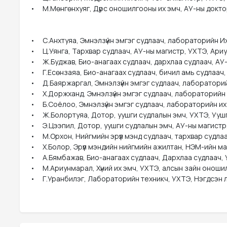
•	М.Мөнгөнхуяг, Дүрс оношилгооны их эмч, АУ-ны доктор, УХТЭ, Дүрс оношилгооны тасгийн эрхлэгч 

•	С.Анхтуяа, Эмнэлзүйн эмгэг судлаач, лабораторийн Их Эмч, АУ-ны магистр, УХТЭ Нэгдсэн лабораторийн тасгийн эрхлэгч 

•	Ц.Уянга, Тархвар судлаач, АУ-ны магистр, УХТЭ, Ариутгал тооцоогүй бүртгэлийн тасгийн эрхлэгч 

•	Ж.Буджав, Био-анагаах судлаач, дархлаа судлаач, АУ-ы магистр, Этүгэн Их Сургууль 

•	Г.Есөнзаяа, Био-анагаах судлаач, бичил амь судлаач, АУ-ы магистр, Этүгэн Их Сургууль 

•	Д.Баяржаргал, Эмнэлзүйн эмгэг судлаач, лабораторийн их эмч, УХТЭ, Нэгдсэн лабораторийн тасгийн эмч 

•	Х.Доржханд, Эмнэлзүйн эмгэг судлаач, лабораторийн их эмч, Микробиологич, УХТЭ, Нэгдсэн лабораторийн тасгийн эмч 

•	Б.Соёлоо, Эмнэлзүйн эмгэг судлаач, лабораторийн их эмч, УХТЭ, Нэгдсэн лабораторийн тасгийн эмч 

•	Ж.Болортуяа, Дотор, уушги судлалын эмч, УХТЭ, Уушги судлалын тасгийн эрхлэгч, 

•	Э.Цээпил, Дотор, уушги судлалын эмч, АУ-ны магистр, УХТЭ, Уушги судлалын тасгийн эмч 

•	М.Орхон, Нийгмийн эрүүл мэнд судлаач, тархвар судлаач, УХТЭ, Ариутгал эрсдэлгүйтгэлийн тасгийн тархвар судлаач 

•	Х.Болор, Эрүүл мэндийн нийгмийн ажилтан, НЭМ-ийн магистр, УХТЭ, удирдлагын хүний нөөцийн албаны хүний нөөцийн менежер 

•	А.Бямбажав, Био-анагаах судлаач, Дархлаа судлаач, УХТЭ, Нэгдсэн лабораторийн тасгийн лаборант 

•	М.Ариунмарал, Хүний их эмч, УХТЭ, алсын зайн оношилгоо, эмчилгээний эмч 

•	Г.Уранбилэг, Лабораторийн техникч, УХТЭ, Нэгдсэ