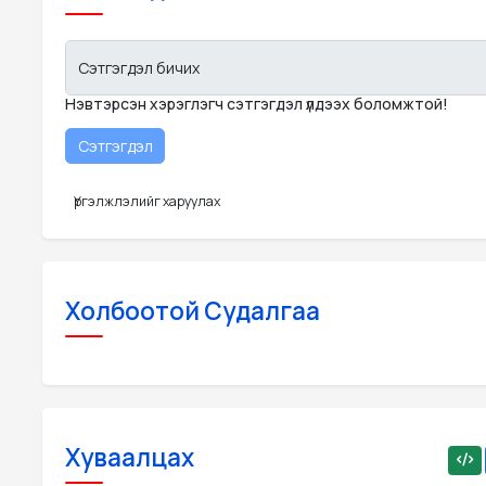
Сэтгэгдэл бичих
Нэвтэрсэн хэрэглэгч сэтгэгдэл үлдээх боломжтой!
Үргэлжлэлийг харуулах
Холбоотой Судалгаа
Хуваалцах