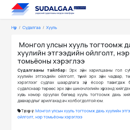
Нүүр
Судалгаа
Хууль
Монгол улсын хууль тогтоомж д
хуулийн этгээдийн ойлголт, нэр
томьёоны хэрэглээ
Судалгааны тайлбар:
Эрх зүйн харилцааны гол с
хуулийн этгээдийн ойлголт, түүний эрх зүйн чадвар, тө
хэрэглээг судлах шаардлага зүй ёсоор тавигдаж б
судалснаар төрөөс эрх зүйн шинэчлэлийн хүрээнд хийгдэ
хувь нэмэр оруулах бөгөөд хууль тогтоомж дахь хий
давхардлыг арилгахад ач холбогдолтой юм.
Түлхүүр үг:
Монгол улсын хууль тогтоомж дахь хуулийн этг
ойлголт
,
нэр томьёоны хэрэглээ