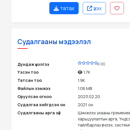
татах
үзэх
Судалгааны мэдээлэл
PDF
Дундаж үнэлгээ
0 (0)
Үзсэн тоо
1.7K
Татсан тоо
1.9K
Файлын хэмжээ
1.06 MB
Оруулсан огноо
2023.02.20
Судалгаа хийгдсэн он
2021 он
Судалгааны арга зүй
Шинжлэх ухааны гременев
харьцуулалтын арга, Үндсэ
тайлбарлах үгчлэх, систем