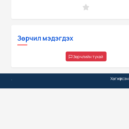
Зөрчил мэдэгдэх
Зөрчлийн тухай
.
Хөгжүүлсэ