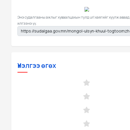
Энэ судалгааны ажлыг хуваалцахын тулд url хаягийг хуулж аваад
илгээнэ үү.
Үнэлгээ өгөх