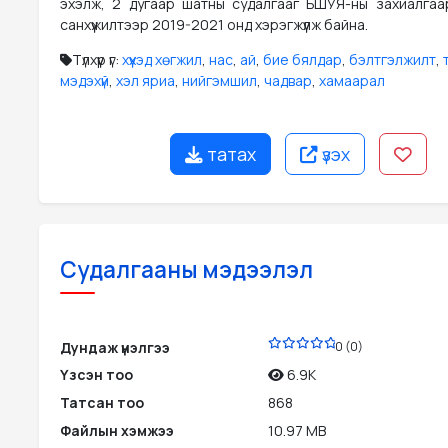
эхэлж, 2 дугаар шатны судалгааг БШУЯ-ны захиалга
санхүүжилтээр 2019-2021 онд хэрэгжүүлж байна.
Түлхүүр үг:
хүүхэд хөгжил
,
нас
,
ай
,
бие бялдар
,
бэлтгэлжилт
,
мэдэхүй
,
хэл яриа
,
нийгэмшил
,
чадвар
,
хамаарал
татах
үзэх
Судалгааны мэдээлэл
PDF
Дундаж үнэлгээ
0 (0)
Үзсэн тоо
6.9K
Татсан тоо
868
Файлын хэмжээ
10.97 MB