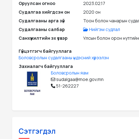
Оруулсан огноо
2023.02.17
Судалгаа хийгдсэн он
2020 он
Судалгааны арга зүй
Тоон болон чанарын суда
Судалгааны салбар
Нийгэм судлал
Санхүүжилтийн эх үүсвэр
Улсын болон орон нутгийн
Гүйцэтгэгч байгууллага
Боловсролын судалгааны үндэсний хүрээлэн
Захиалагч байгууллага
Боловсролын яам
sudalgaa@moe.gov.mn
51-262227
Сэтгэгдэл