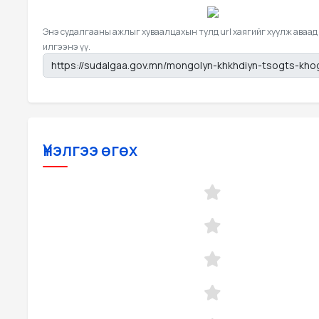
Энэ судалгааны ажлыг хуваалцахын тулд url хаягийг хуулж аваад
илгээнэ үү.
Үнэлгээ өгөх