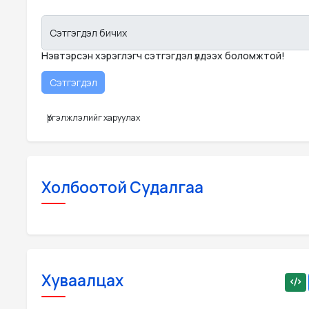
Сэтгэгдэл бичих
Нэвтэрсэн хэрэглэгч сэтгэгдэл үлдээх боломжтой!
Үргэлжлэлийг харуулах
Холбоотой Судалгаа
Хуваалцах