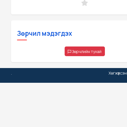
Зөрчил мэдэгдэх
Зөрчлийн тухай
.
Хөгжүүлсэ