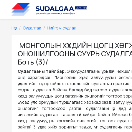
Нүүр
Судалгаа
Нийгэм судлал
МОНГОЛЫН ХҮҮХДИЙН ЦОГЦ ХӨ
ОНОШИЛГООНЫ СУУРЬ СУДАЛГАА 
Боть (3)/
Судалгааны тайлбар:
Энэхүү судалгааны урьдач нөхцөл
онд хэрэгжүүлсэн “Монголын хүүхэд залуучуудын хөгжл
үзүүлэлтийг тодорхойлох технологийг сургалтын практикт н
сэдэвт судалгаа байсан бөгөөд бид эдгээр судалгааг
хүүхэд, залуучуудын цогц хөгжлийн онцлогийг тогтоох зор
Бусад улс орнуудын туршлагаас харахад хүүхэд, залуучу
онцлогийг тогтоохдоо давтан судалгааны үр дүнд а
чиглэлийн судалгааг тасралтгүй хийдэг байна. Иймээс 
хүүхэд, залуучуудын хөгжлийн онцлогийг тогтоох судал
зайтай 3 удаа хийх зорилгыг тавьж, уг судалгааны гар