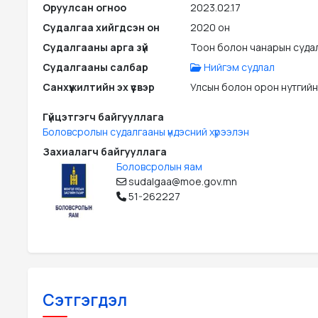
Оруулсан огноо
2023.02.17
Судалгаа хийгдсэн он
2020 он
Судалгааны арга зүй
Тоон болон чанарын суда
Судалгааны салбар
Нийгэм судлал
Санхүүжилтийн эх үүсвэр
Улсын болон орон нутгийн
Гүйцэтгэгч байгууллага
Боловсролын судалгааны үндэсний хүрээлэн
Захиалагч байгууллага
Боловсролын яам
sudalgaa@moe.gov.mn
51-262227
Сэтгэгдэл