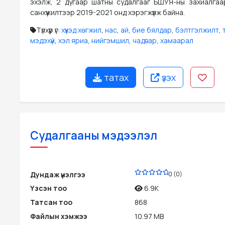
эхэлж, 2 дугаар шатны судалгааг БШУЯ-ны захиалга
санхүүжилтээр 2019-2021 онд хэрэгжүүлж байна.
Түлхүүр үг:
хүүхэд хөгжил
,
нас
,
ай
,
бие бялдар
,
бэлтгэлжилт
,
мэдэхүй
,
хэл яриа
,
нийгэмшил
,
чадвар
,
хамаарал
татах
үзэх
Судалгааны мэдээлэл
PDF
Дундаж үнэлгээ
0 (0)
Үзсэн тоо
6.9K
Татсан тоо
868
Файлын хэмжээ
10.97 MB