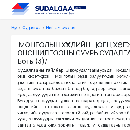
Нүүр
Судалгаа
Нийгэм судлал
МОНГОЛЫН ХҮҮХДИЙН ЦОГЦ ХӨ
ОНОШИЛГООНЫ СУУРЬ СУДАЛГАА 
Боть (3)/
Судалгааны тайлбар:
Энэхүү судалгааны урьдач нөхцөл
онд хэрэгжүүлсэн “Монголын хүүхэд залуучуудын хөгжл
үзүүлэлтийг тодорхойлох технологийг сургалтын практикт н
сэдэвт судалгаа байсан бөгөөд бид эдгээр судалгааг
хүүхэд, залуучуудын цогц хөгжлийн онцлогийг тогтоох зор
Бусад улс орнуудын туршлагаас харахад хүүхэд, залуучу
онцлогийг тогтоохдоо давтан судалгааны үр дүнд а
чиглэлийн судалгааг тасралтгүй хийдэг байна. Иймээс 
хүүхэд, залуучуудын хөгжлийн онцлогийг тогтоох судал
зайтай 3 удаа хийх зорилгыг тавьж, уг судалгааны гар