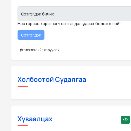
Сэтгэгдэл бичих
Нэвтэрсэн хэрэглэгч сэтгэгдэл үлдээх боломжтой!
Үргэлжлэлийг харуулах
Холбоотой Судалгаа
Хуваалцах