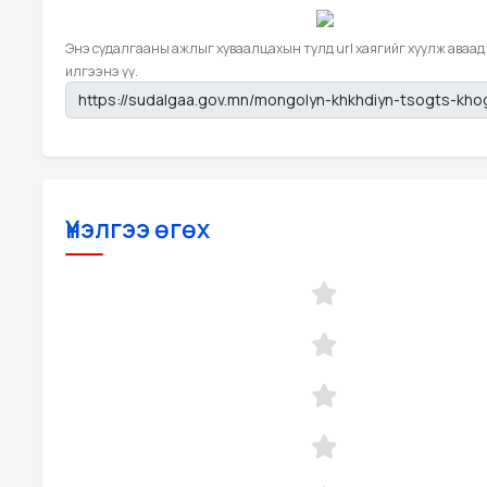
Энэ судалгааны ажлыг хуваалцахын тулд url хаягийг хуулж аваад
илгээнэ үү.
Үнэлгээ өгөх