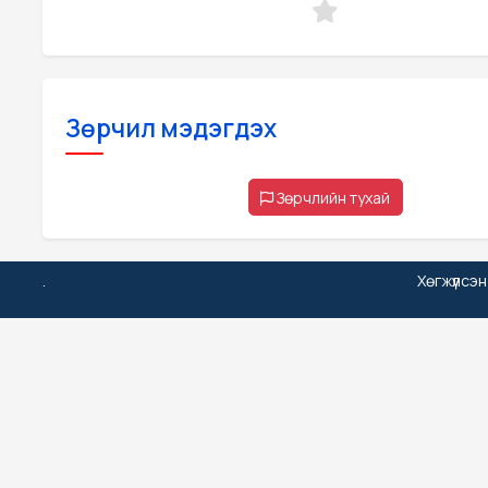
Зөрчил мэдэгдэх
Зөрчлийн тухай
.
Хөгжүүлсэ