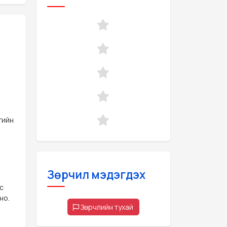
гийн
Зөрчил мэдэгдэх
с
но.
Зөрчлийн тухай