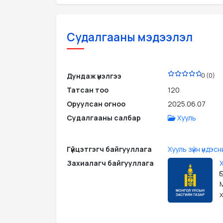
Судалгааны мэдээлэл
PDF
Дундаж үнэлгээ
0 (0)
Татсан тоо
120
Оруулсан огноо
2025.06.07
Судалгааны салбар
Хууль
Гүйцэтгэгч байгууллага
Хууль зүйн үндэсн
Захиалагч байгууллага
Х
М
х