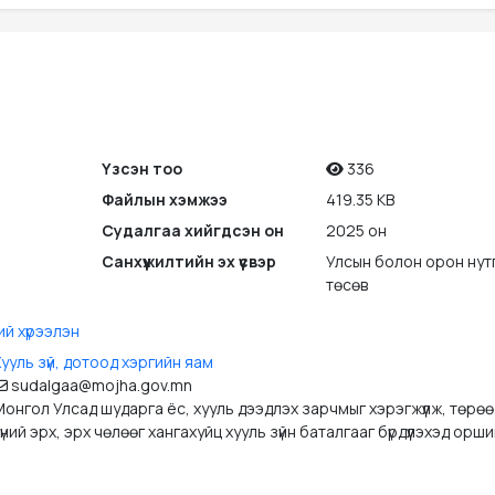
Үзсэн тоо
336
Файлын хэмжээ
419.35 KB
Судалгаа хийгдсэн он
2025 он
Санхүүжилтийн эх үүсвэр
Улсын болон орон нут
төсөв
ий хүрээлэн
ууль зүй, дотоод хэргийн яам
sudalgaa@mojha.gov.mn
онгол Улсад шударга ёс, хууль дээдлэх зарчмыг хэрэгжүүлж, төрөө
үний эрх, эрх чөлөөг хангахуйц хууль зүйн баталгааг бүрдүүлэхэд орши