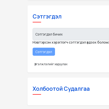
Сэтгэгдэл
Сэтгэгдэл бичих
Нэвтэрсэн хэрэглэгч сэтгэгдэл үлдээх боло
Үргэлжлэлийг харуулах
Холбоотой Судалгаа