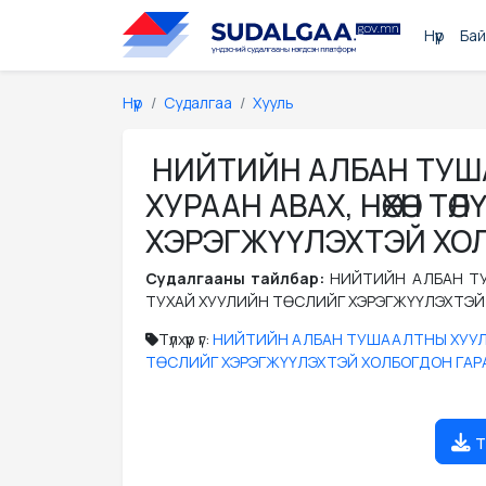
Нүүр
Бай
Нүүр
Судалгаа
Хууль
НИЙТИЙН АЛБАН ТУША
ХУРААН АВАХ, НӨХӨН Т
ХЭРЭГЖҮҮЛЭХТЭЙ ХО
Судалгааны тайлбар:
НИЙТИЙН АЛБАН ТУ
ТУХАЙ ХУУЛИЙН ТӨСЛИЙГ ХЭРЭГЖҮҮЛЭХТЭЙ
Түлхүүр үг:
НИЙТИЙН АЛБАН ТУШААЛТНЫ ХУУЛЬ
ТӨСЛИЙГ ХЭРЭГЖҮҮЛЭХТЭЙ ХОЛБОГДОН ГАР
т