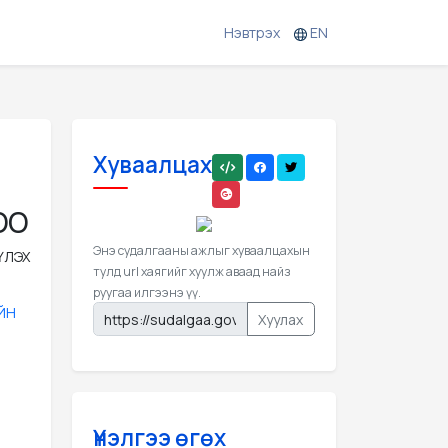
Нэвтрэх
EN
Хуваалцах
ОО
Энэ судалгааны ажлыг хуваалцахын
ҮЛЭХ
тулд url хаягийг хуулж аваад найз
руугаа илгээнэ үү.
ЙН
Хуулах
Үнэлгээ өгөх