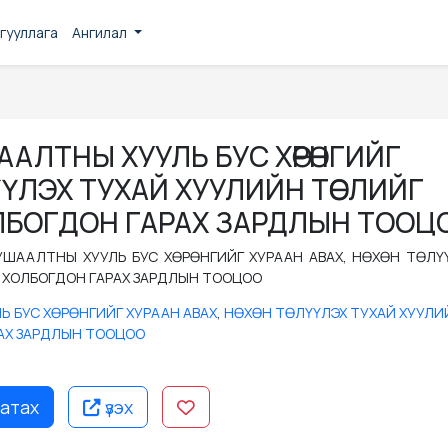
гууллага
Ангилал
АЛТНЫ ХУУЛЬ БУС ХӨРӨНГИЙГ
ӨЛҮҮЛЭХ ТУХАЙ ХУУЛИЙН ТӨСЛИЙГ
ЛБОГДОН ГАРАХ ЗАРДЛЫН ТООЦ
ШААЛТНЫ ХУУЛЬ БУС ХӨРӨНГИЙГ ХУРААН АВАХ, НӨХӨН ТӨЛҮ
 ХОЛБОГДОН ГАРАХ ЗАРДЛЫН ТООЦОО
 БУС ХӨРӨНГИЙГ ХУРААН АВАХ
,
НӨХӨН ТӨЛҮҮЛЭХ ТУХАЙ ХУУЛИ
АХ ЗАРДЛЫН ТООЦОО
атах
үзэх