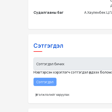
д
Судалгааны баг
А.Хауленбек Ц.
Сэтгэгдэл
Сэтгэгдэл бичих
Нэвтэрсэн хэрэглэгч сэтгэгдэл үлдээх боло
Үргэлжлэлийг харуулах