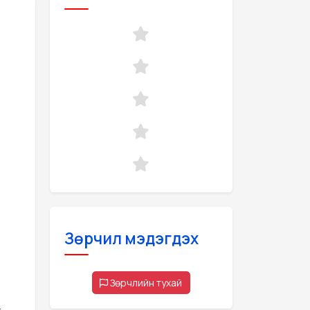
Зөрчил мэдэгдэх
Зөрчлийн тухай