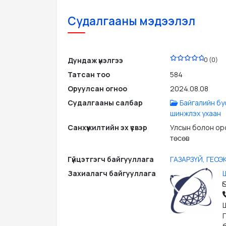
Судалгааны мэдээлэл
PDF
Дундаж үнэлгээ
0 (0)
Татсан тоо
584
Оруулсан огноо
2024.08.08
Судалгааны салбар
Байгалийн бу
шинжлэх ухаан
Санхүүжилтийн эх үүсвэр
Улсын болон ор
төсөв
Гүйцэтгэгч байгууллага
ГАЗАРЗҮЙ, ГЕО
Захиалагч байгууллага