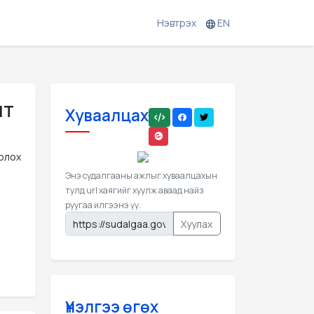
Нэвтрэх
EN
лт
Хуваалцах
олох
Энэ судалгааны ажлыг хуваалцахын
тулд url хаягийг хуулж аваад найз
руугаа илгээнэ үү.
Хуулах
Үнэлгээ өгөх