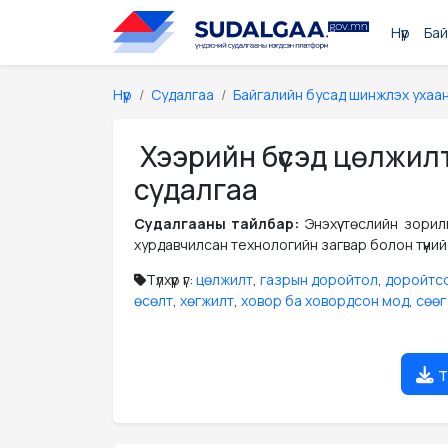
Нүүр
Бай
Нүүр
Судалгаа
Байгалийн бусад шинжлэх ухаа
Хээрийн бүсэд цөлжил
судалгаа
Судалгааны тайлбар:
Энэхүү төслийн зор
хурдавчилсан технологийн загвар болон түүний
Түлхүүр үг:
цөлжилт
,
газрын доройтол
,
доройтсо
өсөлт
,
хөгжилт
,
ховор ба ховордсон мод
,
сөөг
т