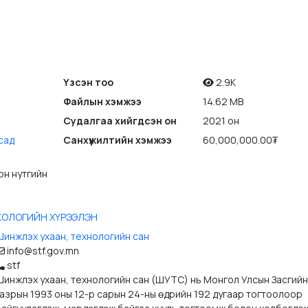
Үзсэн тоо
2.9K
Файлын хэмжээ
14.62 MB
Судалгаа хийгдсэн он
2021 он
сад
Санхүүжилтийн хэмжээ
60,000,000.00₮
он нутгийн
ЭКОЛОГИЙН ХҮРЭЭЛЭН
Шинжлэх ухаан, технологийн сан
info@stf.gov.mn
stf
Шинжлэх ухаан, технологийн сан (ШУТС) нь Монгол Улсын Засгийн
Газрын 1993 оны 12-р сарын 24-ны өдрийн 192 дугаар тогтоолоор