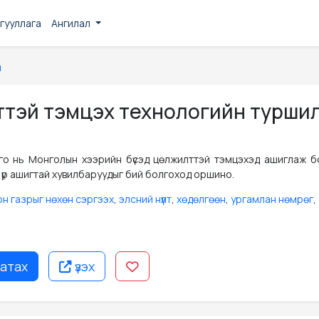
гууллага
Ангилал
н
ттэй тэмцэх технологийн турши
илго нь Монголын хээрийн бүсэд цөлжилттэй тэмцэхэд ашиглаж б
 үр ашигтай хувилбаруудыг бий болгоход оршино.
н газрыг нөхөн сэргээх
,
элсний нүүлт
,
хөдөлгөөн
,
ургамлан нөмрөг
,
атах
үзэх