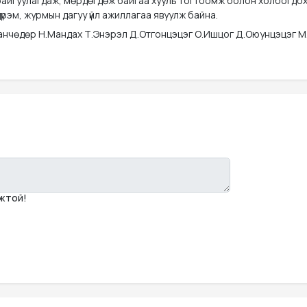
байгуулагдаж, мөрдөгдөж байгаа хууль тогтоомж болон холбогдо
үрэм, журмын дагуу үйл ажиллагаа явуулж байна.
Ганчөдөр Н.Мандах Т.Энэрэл Д.Отгонцэцэг О.Ишцог Д.Оюунцэцэг М
мжтой!