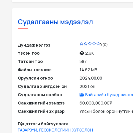
Судалгааны мэдээлэл
PDF
Дундаж үнэлгээ
0 (0)
Үзсэн тоо
2.9K
Татсан тоо
587
Файлын хэмжээ
14.62 MB
Оруулсан огноо
2024.08.08
Судалгаа хийгдсэн он
2021 он
Судалгааны салбар
Байгалийн бусад шинжл
Санхүүжилтийн хэмжээ
60,000,000.00₮
Санхүүжилтийн эх үүсвэр
Улсын болон орон нутгийн
Гүйцэтгэгч байгууллага
ГАЗАРЗҮЙ, ГЕОЭКОЛОГИЙН ХҮРЭЭЛЭН