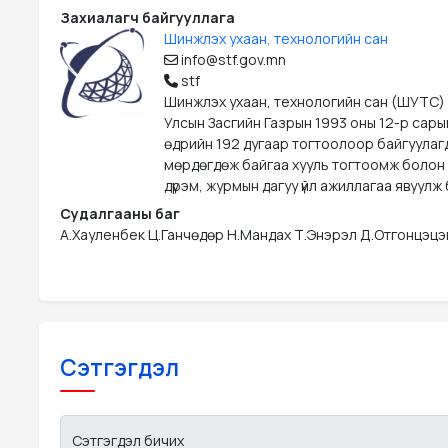
Захиалагч байгууллага
Шинжлэх ухаан, технологийн сан
info@stf.gov.mn
stf
Шинжлэх ухаан, технологийн сан (ШУТС)
Улсын Засгийн Газрын 1993 оны 12-р сары
өдрийн 192 дугаар тогтоолоор байгуулаг
мөрдөгдөж байгаа хууль тогтоомж болон
дүрэм, журмын дагуу үйл ажиллагаа явуулж 
Судалгааны баг
А.Хауленбек Ц.Ганчөдөр Н.Мандах Т.Энэрэл Д.Отгонцэцэ
Сэтгэгдэл
Сэтгэгдэл бичих