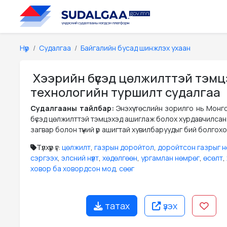
Нүүр
Судалгаа
Байгалийн бусад шинжлэх ухаан
Хээрийн бүсэд цөлжилттэй тэмц
технологийн туршилт судалгаа
Судалгааны тайлбар:
Энэхүү төслийн зорилго нь Мон
бүсэд цөлжилттэй тэмцэхэд ашиглаж болох хурдавчилсан
загвар болон түүний үр ашигтай хувилбаруудыг бий болгох
Түлхүүр үг:
цөлжилт
,
газрын доройтол
,
доройтсон газрыг н
сэргээх
,
элсний нүүлт
,
хөдөлгөөн
,
ургамлан нөмрөг
,
өсөлт
,
ховор ба ховордсон мод
,
сөөг
татах
үзэх