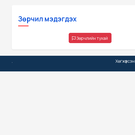
Зөрчил мэдэгдэх
Зөрчлийн тухай
.
Хөгжүүлсэ