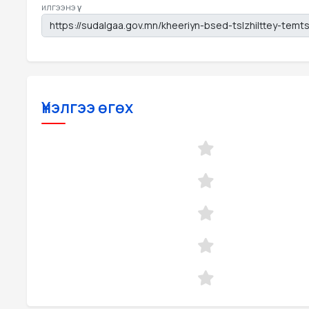
илгээнэ үү.
Үнэлгээ өгөх