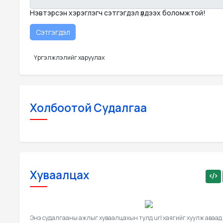
Нэвтэрсэн хэрэглэгч сэтгэгдэл үлдээх боломжтой!
Үргэлжлэлийг харуулах
Холбоотой Судалгаа
Хуваалцах
Энэ судалгааны ажлыг хуваалцахын тулд url хаягийг хуулж аваад