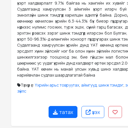
үхэрт халдварлалт 9.7% байгаа нь хамгийн их хувийг 
Судалгаанд хамруулсан 3 аймгийн үхэрт илэрч буй
эмнэлзүйн шинж тэмдгүүд харилцан адилгүй байна. Дорн
өвчнөөр өвчилсөн үхрийн 6.3-44.3% бүх биеэр гүвдрүү гар
нүднээс нулимс гоожих, турж эцэх, сүүний гарц багасах, д
эрхтэн үрэвсэх зэрэг шинж тэмдгүүд илэрсэн бол Булган
үхэрт 50-96.3%-д өлөнгийн хонхорт гүвдрүү гарах шинж тэ
Судалгаанд хамруулсан үхрийн дунд ҮАТ өвчинд өртөх
эрсдэлт хүчин зүйлсийг нэг ба олон хүчин зүйлийн логист
шинжилгээгээр тооцоход эм, бие гүйцсэн мал болон
цөөрмөөс ус уудаг үхрийн дунд халдварт өртөх эрсдэл 2.0-
байна. ҮАТ өвчин нь манай улсын хувьд шинэ халдва
нарийвчлан судлах шаардлагатай байна
Түлхүүр үг:
Үхрийн арьс товруутах
,
аймгууд
,
шинж тэмдэг
,
э
зүйлс
татах
үзэх