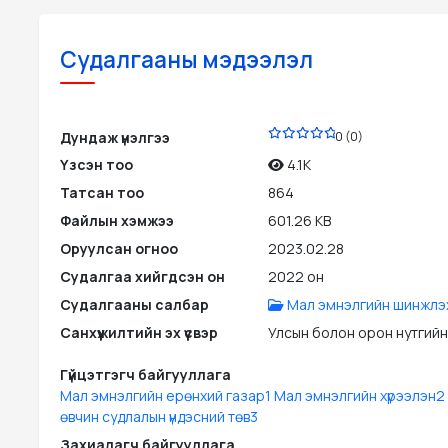
Судалгааны мэдээлэл
PDF
Дундаж үнэлгээ
0 (0)
Үзсэн тоо
4.1K
Татсан тоо
864
Файлын хэмжээ
601.26 KB
Оруулсан огноо
2023.02.28
Судалгаа хийгдсэн он
2022 он
Судалгааны салбар
Мал эмнэлгийн шинжлэх
Санхүүжилтийн эх үүсвэр
Улсын болон орон нутгийн
Гүйцэтгэгч байгууллага
Мал эмнэлгийн ерөнхий газар1 Мал эмнэлгийн хүрээлэн2
өвчин судлалын үндэсний төв3
Захиалагч байгууллага