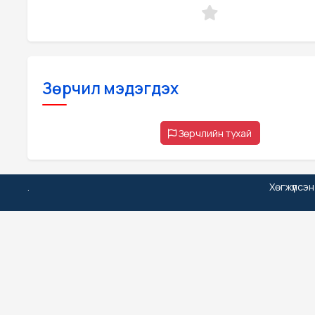
Зөрчил мэдэгдэх
Зөрчлийн тухай
.
Хөгжүүлсэ