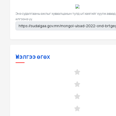
Энэ судалгааны ажлыг хуваалцахын тулд url хаягийг хуулж аваад
илгээнэ үү.
Үнэлгээ өгөх