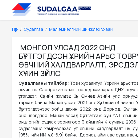
Нүүр
Судалгаа
Мал эмнэлгийн шинжлэх ухаан
МОНГОЛ УЛСАД 2022 ОНД
БҮРТГЭГДСЭН ҮХРИЙН АРЬС ТОВ
ӨВЧНИЙ ХАЛДВАРЛАЛТ, ЭРСДЭ
ХҮЧИН ЗҮЙЛС
Судалгааны тайлбар:
Товч хураангуй: Үхрийн арьс то
өвчин нь Capripoxvirus-ын төрөлд хамаарах ДНХ агуул
үүсгэгддэг. Сүүлийн жилүүдэд Зүүн Өмнөд Азийн улс орну
тархаж байна. Манай улсад 2021 онд Зүүн бүсийн 3 аймагт 
бүртгэгдсэнээс хойш дахин 2022 онд Дорнод, Булган
оношлогдлоо. Манай улсад бүртгэгдэж буй ҮАТ өвчний 
онцлогийг судлах зорилгоор 3 аймгийн 4 суманд 2836 т
судалгаанд хамруулахад уг өвчний халдварлалт нь д
[95%-ийн ИИ 4.8-6.9] байна. Дорнод аймгаас судалгаан