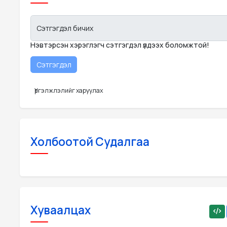
Сэтгэгдэл бичих
Нэвтэрсэн хэрэглэгч сэтгэгдэл үлдээх боломжтой!
Үргэлжлэлийг харуулах
Холбоотой Судалгаа
Хуваалцах