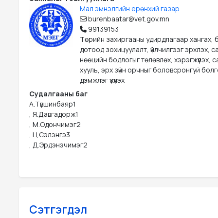
Мал эмнэлгийн ерөнхий газар
burenbaatar@vet.gov.mn
99139153
Төрийн захиргааны удирдлагаар хангах, б
дотоод зохицуулалт, үйлчилгээг эрхлэх, с
нөөцийн бодлогыг төлөвлөх, хэрэгжүүлэх, 
хууль, эрх зүйн орчныг боловсронгуй бол
дэмжлэг үзүүлэх
Судалгааны баг
А.Түвшинбаяр1

, Я.Давгадорж1

, М.Одончимэг2

, Ц.Сэлэнгэ3

, Д.Эрдэнэчимэг2
Сэтгэгдэл