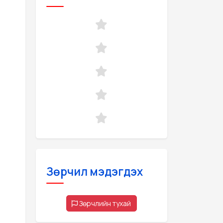
Зөрчил мэдэгдэх
Зөрчлийн тухай