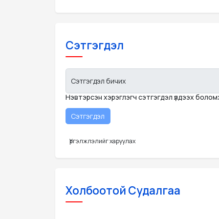
Сэтгэгдэл
Сэтгэгдэл бичих
Нэвтэрсэн хэрэглэгч сэтгэгдэл үлдээх боло
Үргэлжлэлийг харуулах
Холбоотой Судалгаа