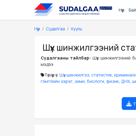
Нүүр
Бай
Нүүр
Судалгаа
Хууль
Шүүх шинжилгээний ста
Судалгааны тайлбар:
Шүүх шинжилгээний б
мэдээ
Түлхүүр үг:
Шүүх шинжилгээ
,
статистик
,
криминали
гэмтлийн зэрэг
,
хими
,
биологи
,
физик
,
ДНХ
,
ш
т