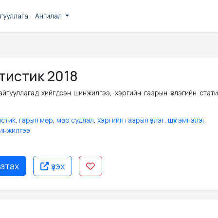
гууллага
Ангилал
тистик 2018
айгууллагад хийгдсэн шинжилгээ, хэргийн газрын үзлэгийн стати
стик
,
гарын мөр
,
мөр судлал
,
хэргийн газрын үзлэг
,
шүүх эмнэлэг
,
инжилгээ
атах
үзэх