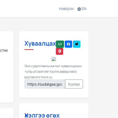
Нэвтрэх
EN
Хуваалцах
стик
Энэ судалгааны ажлыг хуваалцахын
тулд url хаягийг хуулж аваад найз
руугаа илгээнэ үү.
Хуулах
Үнэлгээ өгөх