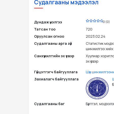
Судалгааны мэдээлэл
PDF
Дундаж үнэлгээ
0 (0)
Татсан тоо
720
Оруулсан огноо
2023.02.24
Судалгааны арга зүй
Статистик мэдээ
шинжилгээ хийх
Санхүүжилтийн эх үүсвэр
Хуулиар хоригло
эх үүсвэр
Гүйцэтгэгч байгууллага
Шүүх шинжилгээн
Захиалагч байгууллага
Ш
Судалгааны баг
Бүртгэл, мэдээл