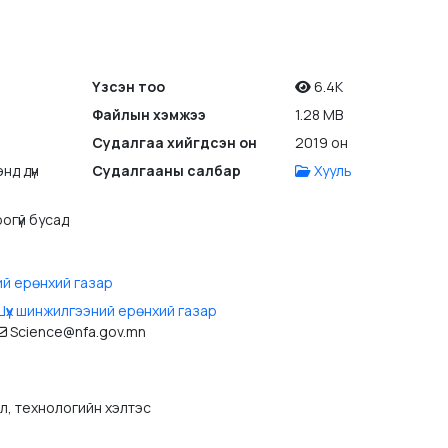
Үзсэн тоо
6.4K
Файлын хэмжээ
1.28 MB
Судалгаа хийгдсэн он
2019 он
нд дүн
Судалгааны салбар
Хууль
огүй бусад
ий ерөнхий газар
үүх шинжилгээний ерөнхий газар
Science@nfa.gov.mn
эл, технологийн хэлтэс