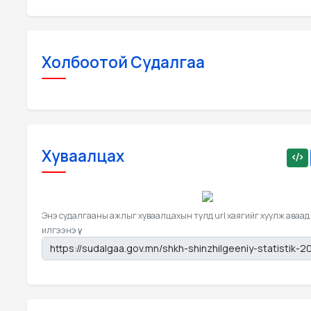
Холбоотой Судалгаа
Хуваалцах
Энэ судалгааны ажлыг хуваалцахын тулд url хаягийг хуулж аваад
илгээнэ үү.