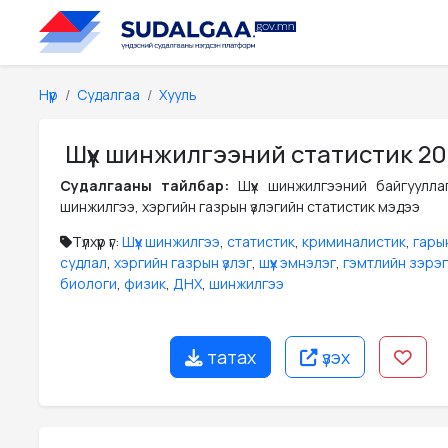
Нүүр
Судалгаа
Хууль
Шүүх шинжилгээний статистик 20
Судалгааны тайлбар:
Шүүх шинжилгээний байгуулла
шинжилгээ, хэргийн газрын үзлэгийн статистик мэдээ
Түлхүүр үг:
Шүүх шинжилгээ
,
статистик
,
криминалистик
,
гары
судлал
,
хэргийн газрын үзлэг
,
шүүх эмнэлэг
,
гэмтлийн зэрэг
биологи
,
физик
,
ДНХ
,
шинжилгээ
татах
үзэх