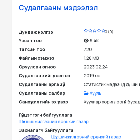
Судалгааны мэдээлэл
PDF
Дундаж үнэлгээ
0 (0)
Үзсэн тоо
6.4K
Татсан тоо
720
Файлын хэмжээ
1.28 MB
Оруулсан огноо
2023.02.24
Судалгаа хийгдсэн он
2019 он
Судалгааны арга зүй
Статистик мэдээнд дүн ши
Судалгааны салбар
Хууль
Санхүүжилтийн эх үүсвэр
Хуулиар хориглоогүй бусад э
Гүйцэтгэгч байгууллага
Шүүх шинжилгээний ерөнхий газар
Захиалагч байгууллага
Шүүх шинжилгээний ерөнхий газар