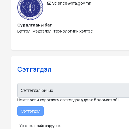
Science@nfa.gov.mn
Судалгааны баг
Бүртгэл, мэдээлэл, технологийн хэлтэс
Сэтгэгдэл
Сэтгэгдэл бичих
Нэвтэрсэн хэрэглэгч сэтгэгдэл үлдээх боломжтой!
Үргэлжлэлийг харуулах