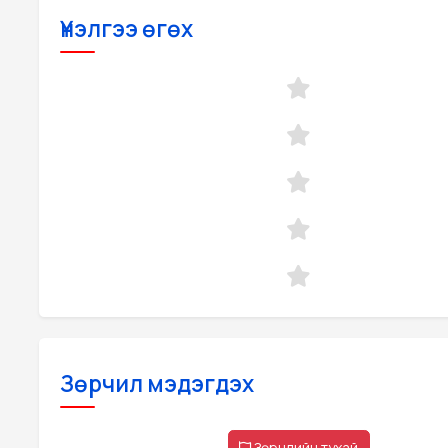
Үнэлгээ өгөх
Зөрчил мэдэгдэх
Зөрчлийн тухай