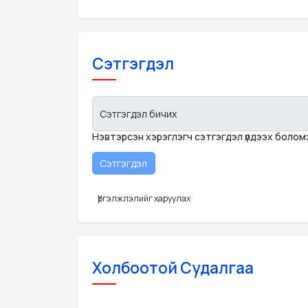
Сэтгэгдэл
Сэтгэгдэл бичих
Нэвтэрсэн хэрэглэгч сэтгэгдэл үлдээх боло
Үргэлжлэлийг харуулах
Холбоотой Судалгаа