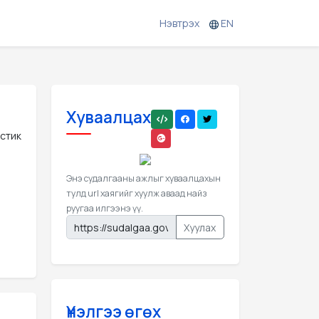
Нэвтрэх
EN
Хуваалцах
стик
Энэ судалгааны ажлыг хуваалцахын
тулд url хаягийг хуулж аваад найз
руугаа илгээнэ үү.
Хуулах
Үнэлгээ өгөх