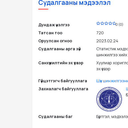
Судалгааны мэдээлэл
PDF
Дундаж үнэлгээ
0 (0)
Татсан тоо
720
Оруулсан огноо
2023.02.24
Судалгааны арга зүй
Статистик мэдээ
шинжилгээ хийх
Санхүүжилтийн эх үүсвэр
Хуулиар хоригло
эх үүсвэр
Гүйцэтгэгч байгууллага
Шүүх шинжилгээн
Захиалагч байгууллага
Ш
Судалгааны баг
Бүртгэл, мэдээл