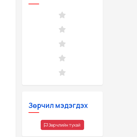
Зөрчил мэдэгдэх
Зөрчлийн тухай