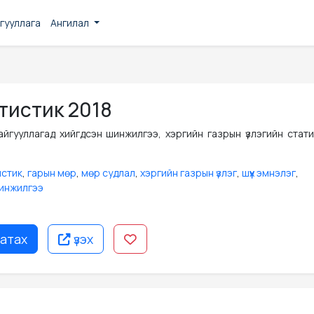
гууллага
Ангилал
тистик 2018
айгууллагад хийгдсэн шинжилгээ, хэргийн газрын үзлэгийн стати
стик
,
гарын мөр
,
мөр судлал
,
хэргийн газрын үзлэг
,
шүүх эмнэлэг
,
инжилгээ
атах
үзэх