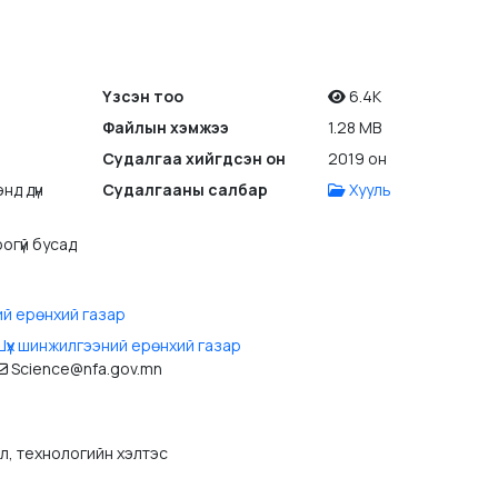
Үзсэн тоо
6.4K
Файлын хэмжээ
1.28 MB
Судалгаа хийгдсэн он
2019 он
нд дүн
Судалгааны салбар
Хууль
огүй бусад
ий ерөнхий газар
үүх шинжилгээний ерөнхий газар
Science@nfa.gov.mn
эл, технологийн хэлтэс