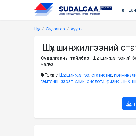
Нүүр
Бай
Нүүр
Судалгаа
Хууль
Шүүх шинжилгээний ста
Судалгааны тайлбар:
Шүүх шинжилгээний б
мэдээ
Түлхүүр үг:
Шүүх шинжилгээ
,
статистик
,
криминали
гэмтлийн зэрэг
,
хими
,
биологи
,
физик
,
ДНХ
,
ш
т