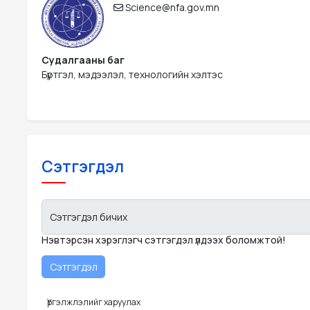
Science@nfa.gov.mn
Судалгааны баг
Бүртгэл, мэдээлэл, технологийн хэлтэс
Сэтгэгдэл
Сэтгэгдэл бичих
Нэвтэрсэн хэрэглэгч сэтгэгдэл үлдээх боломжтой!
Үргэлжлэлийг харуулах