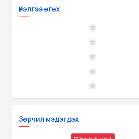
Үнэлгээ өгөх
Зөрчил мэдэгдэх
Зөрчлийн тухай