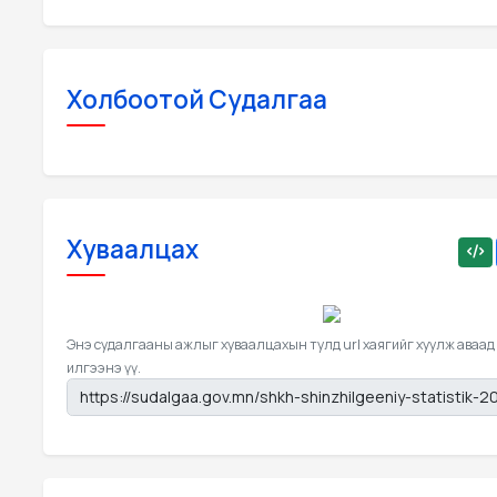
Холбоотой Судалгаа
Хуваалцах
Энэ судалгааны ажлыг хуваалцахын тулд url хаягийг хуулж аваад
илгээнэ үү.