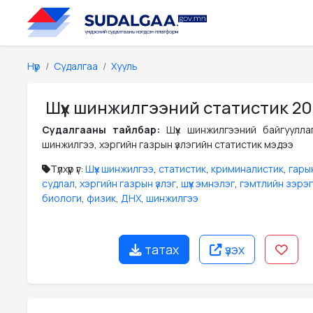
Нүүр
Судалгаа
Хууль
Шүүх шинжилгээний статистик 20
Судалгааны тайлбар:
Шүүх шинжилгээний байгуулла
шинжилгээ, хэргийн газрын үзлэгийн статистик мэдээ
Түлхүүр үг:
Шүүх шинжилгээ
,
статистик
,
криминалистик
,
гары
судлал
,
хэргийн газрын үзлэг
,
шүүх эмнэлэг
,
гэмтлийн зэрэг
биологи
,
физик
,
ДНХ
,
шинжилгээ
татах
үзэх