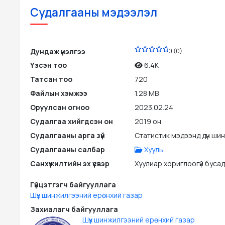
Судалгааны мэдээлэл
PDF
Дундаж үнэлгээ
0 (0)
Үзсэн тоо
6.4K
Татсан тоо
720
Файлын хэмжээ
1.28 MB
Оруулсан огноо
2023.02.24
Судалгаа хийгдсэн он
2019 он
Судалгааны арга зүй
Статистик мэдээнд дүн ши
Судалгааны салбар
Хууль
Санхүүжилтийн эх үүсвэр
Хуулиар хориглоогүй бусад э
Гүйцэтгэгч байгууллага
Шүүх шинжилгээний ерөнхий газар
Захиалагч байгууллага
Шүүх шинжилгээний ерөнхий газар